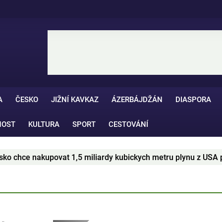
A
ČESKO
JIŽNÍ KAVKAZ
ÁZERBÁJDŽÁN
DIASPORA
NOST
KULTURA
SPORT
CESTOVÁNÍ
nakupovat 1,5 miliardy kubickych metru plynu z USA po dobu 2