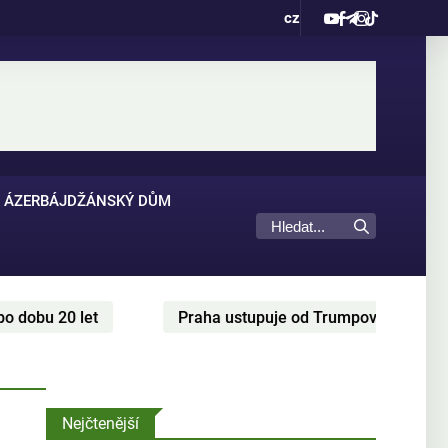
cz
ÁZERBÁJDŽÁNSKÝ DŮM
0 let
Praha ustupuje od Trumpova pozadavku? Cesky
Nejčtenější