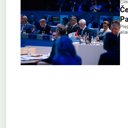
26
Če
Pa
Pre
ali