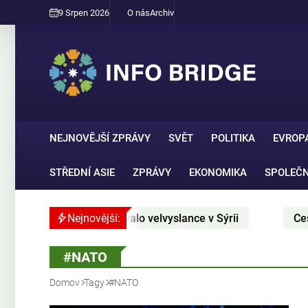
9 Srpen 2026
O nás
Archiv
NEJNOVĚJŠÍ ZPRÁVY
SVĚT
POLITIKA
EVROP
STŘEDNÍ ASIE
ZPRÁVY
EKONOMIKA
SPOLEČ
leté pauze jmenovalo velvyslance v Sýrii
Nejnovější:
Cesko chce 
#NATO
Domov
Tagy
#NATO