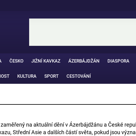
A
ČESKO
JIŽNÍ KAVKAZ
ÁZERBÁJDŽÁN
DIASPORA
NOST
KULTURA
SPORT
CESTOVÁNÍ
l zaměřený na aktuální dění v Ázerbájdžánu a České rep
kazu, Střední Asie a dalších částí světa, pokud jsou význa