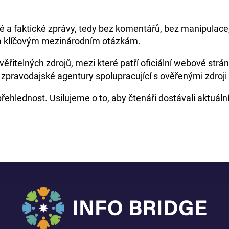
é a faktické zprávy, tedy bez komentářů, bez manipulace
 a klíčovým mezinárodním otázkám.
telných zdrojů, mezi které patří oficiální webové stránky
 zpravodajské agentury spolupracující s ověřenými zdroj
řehlednost. Usilujeme o to, aby čtenáři dostávali aktuáln