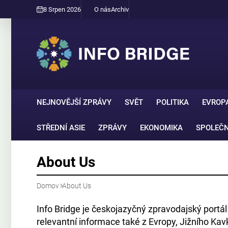
8 Srpen 2026
O nás
Archiv
NEJNOVĚJŠÍ ZPRÁVY
SVĚT
POLITIKA
EVROP
STŘEDNÍ ASIE
ZPRÁVY
EKONOMIKA
SPOLEČ
About Us
Domov
About Us
Info Bridge je českojazyčný zpravodajský portá
relevantní informace také z Evropy, Jižního Kav