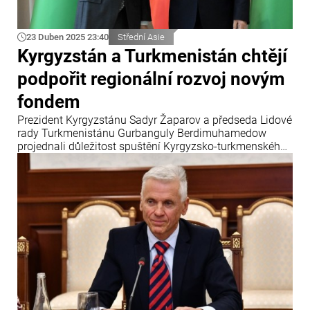
23 Duben 2025 23:40
Střední Asie
Kyrgyzstán a Turkmenistán chtějí
podpořit regionální rozvoj novým
fondem
Prezident Kyrgyzstánu Sadyr Žaparov a předseda Lidové
rady Turkmenistánu Gurbanguly Berdimuhamedow
projednali důležitost spuštění Kyrgyzsko-turkmenského
rozvojového fondu, uvádí Info Bridge s odkazem na
Trend.