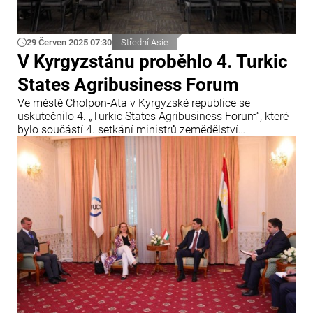
29 Červen 2025 07:30
Střední Asie
V Kyrgyzstánu proběhlo 4. Turkic
States Agribusiness Forum
Ve městě Cholpon-Ata v Kyrgyzské republice se
uskutečnilo 4. „Turkic States Agribusiness Forum“, které
bylo součástí 4. setkání ministrů zemědělství
Organizace států turkického světa (OTS). Akce se
zúčastnili zástupci vlád členských i pozorovatelských
států, odborníci ze státních institucí a podnikatelé z
oblasti zemědělství.