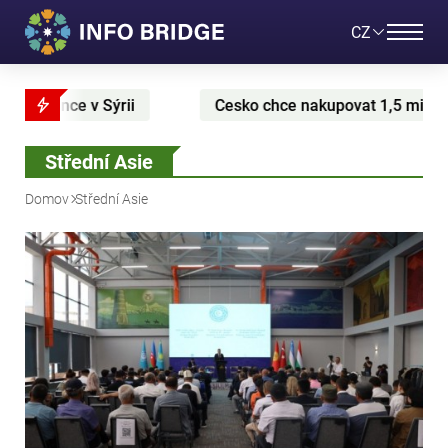
CZ
Cesko chce nakupovat 1,5 miliardy kubickych metru pl
Střední Asie
Domov
Střední Asie