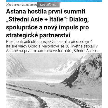
6 Červen 2025 20:36
Střední Asie
Astana hostila první summit
„Střední Asie + Itálie“: Dialog,
spolupráce a nový impuls pro
strategické partnerství
Prezidenti pěti středoasijských zemí a předsedkyně
italské vlády Giorgia Meloniová se 30. května setkali v
Astaně na prvním summitu ve formátu „Střední Asie +
Itálie“. Hlavními tématy byly regionální stabilita,
hospodářská spolupráce a společné výzvy v oblasti
bezpečnosti a životního prostředí.