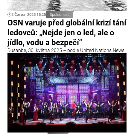
2 Červen 2025 15:25
Společnost
OSN varuje před globální krizí tání
ledovců: „Nejde jen o led, ale o
jídlo, vodu a bezpečí“
Dušanbe, 30. května 2025 – podle United Nations News