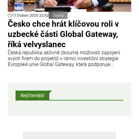
17 Duben 2025 23:52
Česko
Česko chce hrát klíčovou roli v
uzbecké části Global Gateway,
říká velvyslanec
Česká republika aktivně zkoumá možnosti zapojení
svých firem do projektů v rámci investiční strategie
Evropské unie Global Gateway, která podporuje
udržitelnou infrastrukturu ve střední Asii. V exkluzivním
rozhovoru pro Trend to uvedl velvyslanec ČR v
Uzbekistánu Lubomír Frebort.
Nejčtenější