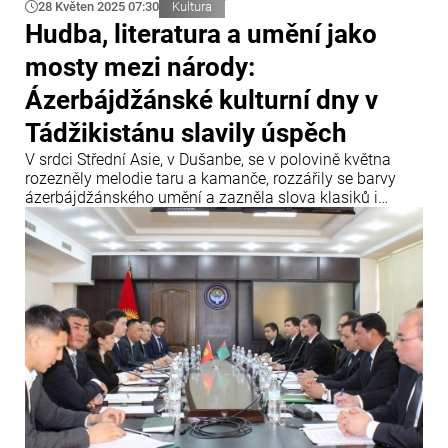
28 Květen 2025 07:30
Kultura
Hudba, literatura a umění jako
mosty mezi národy:
Ázerbájdžánské kulturní dny v
Tádžikistánu slavily úspěch
V srdci Střední Asie, v Dušanbe, se v polovině května
rozezněly melodie taru a kamanče, rozzářily se barvy
ázerbájdžánského umění a zazněla slova klasiků i
současných autorů.