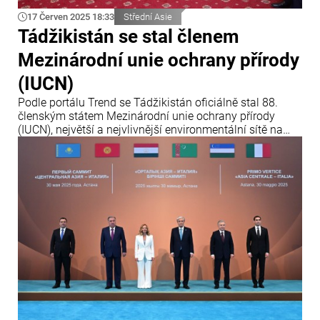
17 Červen 2025 18:33
Střední Asie
Tádžikistán se stal členem
Mezinárodní unie ochrany přírody
(IUCN)
Podle portálu Trend se Tádžikistán oficiálně stal 88.
členským státem Mezinárodní unie ochrany přírody
(IUCN), největší a nejvlivnější environmentální sítě na
světě. Oznámení zaznělo během Mezinárodní
konference o ochraně ledovců, která se konala v
Dušanbe.