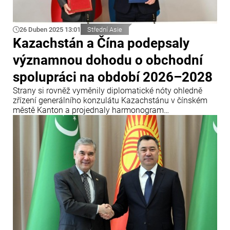
26 Duben 2025 13:01
Střední Asie
Kazachstán a Čína podepsaly
významnou dohodu o obchodní
spolupráci na období 2026–2028
Strany si rovněž vyměnily diplomatické nóty ohledně
zřízení generálního konzulátu Kazachstánu v čínském
městě Kanton a projednaly harmonogram
nadcházejících bilaterálních návštěv a událostí
plánovaných na tento rok.