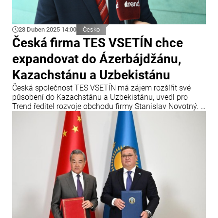
28 Duben 2025 14:00
Česko
Česká firma TES VSETÍN chce
expandovat do Ázerbájdžánu,
Kazachstánu a Uzbekistánu
Česká společnost TES VSETÍN má zájem rozšířit své
působení do Kazachstánu a Uzbekistánu, uvedl pro
Trend ředitel rozvoje obchodu firmy Stanislav Novotný. V
úvodu stručně představil společnost a následně se
zaměřil na možnosti spolupráce a budoucí partnerství.