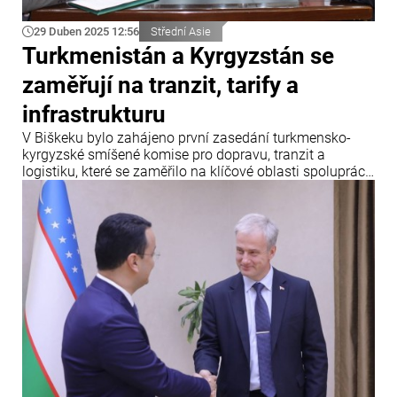
29 Duben 2025 12:56
Střední Asie
Turkmenistán a Kyrgyzstán se
zaměřují na tranzit, tarify a
infrastrukturu
V Biškeku bylo zahájeno první zasedání turkmensko-
kyrgyzské smíšené komise pro dopravu, tranzit a
logistiku, které se zaměřilo na klíčové oblasti spolupráce
v oblasti dopravy a logistiky, jakož i na vzájemné tarifní
preference, uvádí Info Bridge s odkazem na Trend.