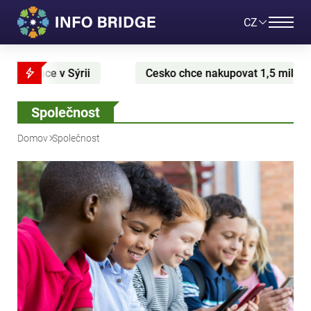
CZ
Cesko chce nakupovat 1,5 miliardy kubickych metru plynu z U
Společnost
Domov
Společnost