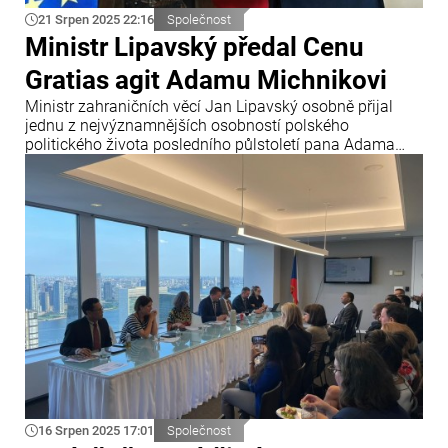
21 Srpen 2025 22:16
Společnost
Ministr Lipavský předal Cenu
Gratias agit Adamu Michnikovi
Ministr zahraničních věcí Jan Lipavský osobně přijal
jednu z nejvýznamnějších osobností polského
politického života posledního půlstoletí pana Adama
Michnika. Následně mu na půdě Černínského paláce
předal rezortní vyznamenání Cenu Gratias agit za šíření
dobrého jména České republiky ve světě.
16 Srpen 2025 17:01
Společnost