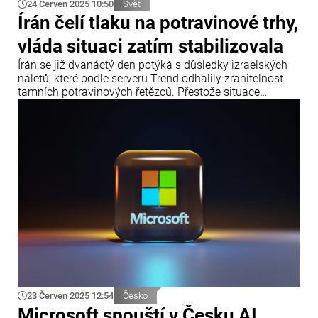
24 Červen 2025 10:50
Svět
Írán čelí tlaku na potravinové trhy,
vláda situaci zatím stabilizovala
Írán se již dvanáctý den potýká s důsledky izraelských
náletů, které podle serveru Trend odhalily zranitelnost
tamních potravinových řetězců. Přestože situace
zůstává napjatá, rychlé zásahy íránské vlády zatím
pomohly zabránit vážnější potravinové krizi, uvádí Info
Bridge s odkazem na Trend.
23 Červen 2025 12:54
Česko
Microsoft spouští v Česku AI