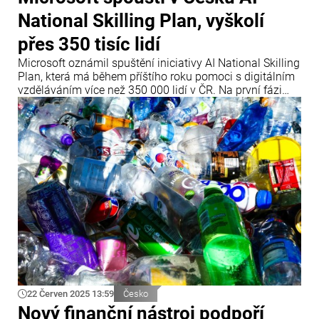
National Skilling Plan, vyškolí
přes 350 tisíc lidí
Microsoft oznámil spuštění iniciativy AI National Skilling
Plan, která má během příštího roku pomoci s digitálním
vzděláváním více než 350 000 lidí v ČR. Na první fázi
projektu vyčlenila firma investici přes 10 milionů korun.
Cílem je podpořit digitální transformaci země a naplnit
závazky Národní strategie umělé inteligence 2030.
22 Červen 2025 13:59
Česko
Nový finanční nástroj podpoří