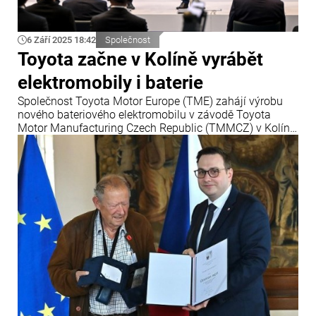
6 Září 2025 18:42
Společnost
Toyota začne v Kolíně vyrábět
elektromobily i baterie
Společnost Toyota Motor Europe (TME) zahájí výrobu
nového bateriového elektromobilu v závodě Toyota
Motor Manufacturing Czech Republic (TMMCZ) v Kolíně.
Na slavnostním setkání na Úřadu vlády České republiky
to oznámili český premiér Petr Fiala a ministr průmyslu
a obchodu Lukáš Vlček společně s Jošihirem Nakatou,
prezidentem TME.