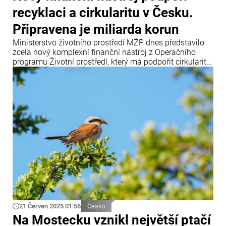
recyklaci a cirkularitu v Česku.
Připravena je miliarda korun
Ministerstvo životního prostředí MŽP dnes představilo
zcela nový komplexní finanční nástroj z Operačního
programu Životní prostředí, který má podpořit cirkularitu
a recyklaci odpadů. Na kombinaci státní záruky za úvěr
a nevratné investiční dotace je připravena jedna miliarda
korun.
21 Červen 2025 01:56
Česko
Na Mostecku vznikl největší ptačí