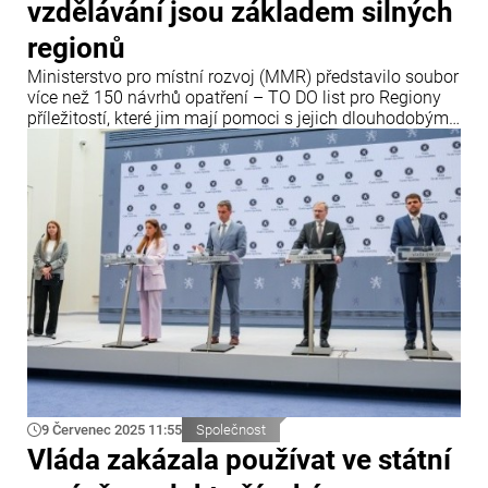
vzdělávání jsou základem silných
regionů
Ministerstvo pro místní rozvoj (MMR) představilo soubor
více než 150 návrhů opatření – TO DO list pro Regiony
příležitostí, které jim mají pomoci s jejich dlouhodobými
ekonomickými a sociálními problémy. Pracovní
dokument rozdělený do pěti tematických oblastí resort
na podzim převede do finální podoby jako Plán pro
Regiony příležitostí.
9 Červenec 2025 11:55
Společnost
Vláda zakázala používat ve státní