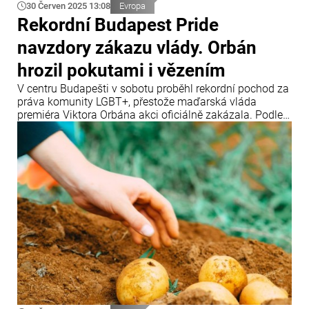
30 Červen 2025 13:08
Evropa
Rekordní Budapest Pride
navzdory zákazu vlády. Orbán
hrozil pokutami i vězením
V centru Budapešti v sobotu proběhl rekordní pochod za
práva komunity LGBT+, přestože maďarská vláda
premiéra Viktora Orbána akci oficiálně zakázala. Podle
organizátorů se Pride zúčastnilo až 200 tisíc lidí,
maďarská média odhadla počet účastníků na sto tisíc.