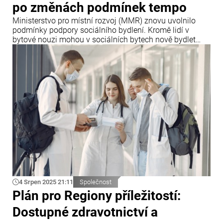
po změnách podmínek tempo
Ministerstvo pro místní rozvoj (MMR) znovu uvolnilo
podmínky podpory sociálního bydlení. Kromě lidí v
bytové nouzi mohou v sociálních bytech nově bydlet
také osoby, které nepatří mezi 40 % obyvatel s nejvyšším
příjmem.
4 Srpen 2025 21:11
Společnost
Plán pro Regiony příležitostí:
Dostupné zdravotnictví a