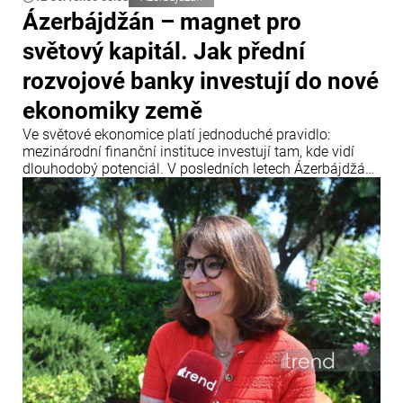
Ázerbájdžán – magnet pro
světový kapitál. Jak přední
rozvojové banky investují do nové
ekonomiky země
Ve světové ekonomice platí jednoduché pravidlo:
mezinárodní finanční instituce investují tam, kde vidí
dlouhodobý potenciál. V posledních letech Ázerbájdžán
upevnil svou pozici jako jedno z klíčových dopravních a
energetických center Eurasie a zároveň se stal
významnou platformou pro realizaci mezinárodních
infrastrukturních projektů.