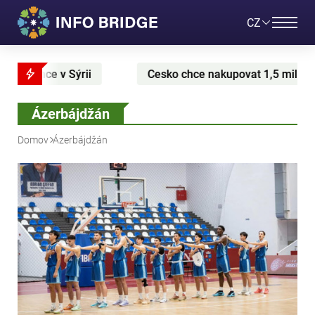
CZ
ko chce nakupovat 1,5 miliardy kubickych metru plynu z USA p
Ázerbájdžán
Domov
Ázerbájdžán