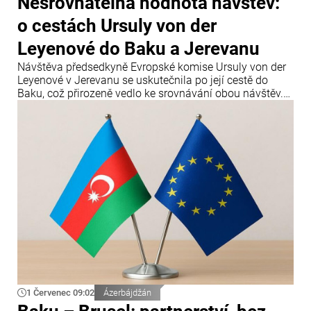
Nesrovnatelná hodnota návštěv:
o cestách Ursuly von der
Leyenové do Baku a Jerevanu
Návštěva předsedkyně Evropské komise Ursuly von der
Leyenové v Jerevanu se uskutečnila po její cestě do
Baku, což přirozeně vedlo ke srovnávání obou návštěv.
Prohlášení zaznívající v Jerevanu, sliby prohloubení
spolupráce, diskuse o liberalizaci vízového režimu a
otevření evropského trhu pro arménské výrobky zněly
působivě.
1 Červenec 09:02
Ázerbájdžán