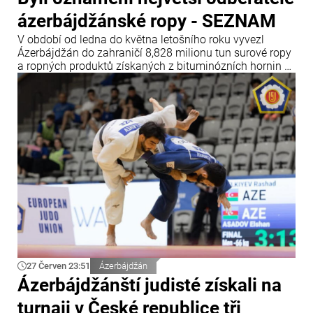
ázerbájdžánské ropy - SEZNAM
V období od ledna do května letošního roku vyvezl
Ázerbájdžán do zahraničí 8,828 milionu tun surové ropy
a ropných produktů získaných z bituminózních hornin v
celkové hodnotě 5,121 miliardy amerických dolarů.
Vyplývá to ze statistik zahraničního obchodu
Ázerbájdžánu zveřejněných Státním celním výborem.
27 Červen 23:51
Ázerbájdžán
Ázerbájdžánští judisté získali na
turnaji v České republice tři