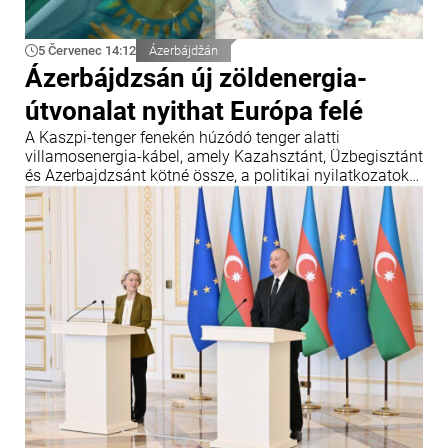
5 Červenec 14:12
Ázerbájdžán
Ázerbájdzsán új zöldenergia-
útvonalat nyithat Európa felé
A Kaszpi-tenger fenekén húzódó tenger alatti
villamosenergia-kábel, amely Kazahsztánt, Üzbegisztánt
és Azerbajdzsánt kötné össze, a politikai nyilatkozatok
szintjéről a mérnöki tervezés szakaszába lépett.