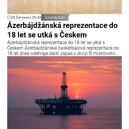
29 Červenec 09:45
Ázerbájdžán
Ázerbájdžánská reprezentace do
18 let se utká s Českem
Ázerbájdžánská reprezentace do 18 let se utká s
Českem Ázerbájdžánská basketbalová reprezentace do
18 let dnes odehraje další zápas v divizi B mistrovství
Evropy FIBA. V závěrečném kole skupiny B se
ázerbájdžánský tým utká s reprezentací České republiky.
Utkání se odehraje v chorvatské Opatiji a začne ve 18:00
středoevropského letního času.