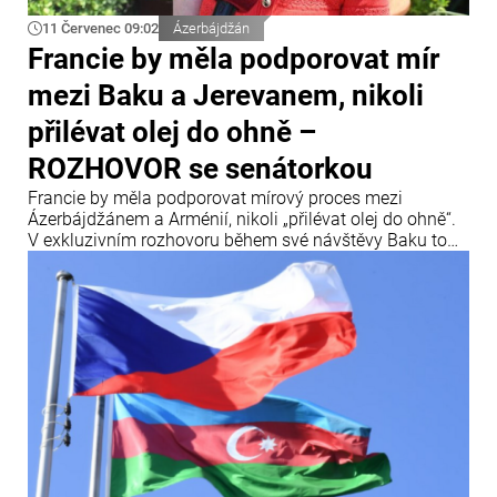
11 Červenec 09:02
Ázerbájdžán
Francie by měla podporovat mír
mezi Baku a Jerevanem, nikoli
přilévat olej do ohně –
ROZHOVOR se senátorkou
Francie by měla podporovat mírový proces mezi
Ázerbájdžánem a Arménií, nikoli „přilévat olej do ohně“.
V exkluzivním rozhovoru během své návštěvy Baku to
uvedla francouzská senátorka a členka Mezinárodního
centra Nizami Ganjavi Nathalie Gouletová.