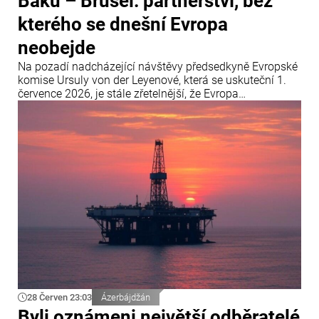
Baku – Brusel: partnerství, bez
kterého se dnešní Evropa
neobejde
Na pozadí nadcházející návštěvy předsedkyně Evropské
komise Ursuly von der Leyenové, která se uskuteční 1.
července 2026, je stále zřetelnější, že Evropa
Ázerbájdžán kriticky potřebuje jako energetického i
strategického partnera.
28 Červen 23:03
Ázerbájdžán
Byli oznámeni největší odběratelé