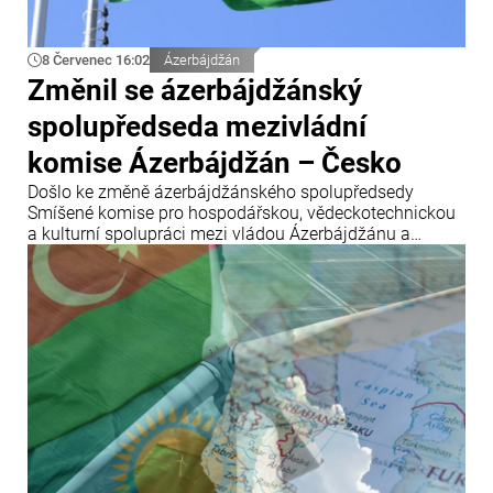
8 Červenec 16:02
Ázerbájdžán
Změnil se ázerbájdžánský
spolupředseda mezivládní
komise Ázerbájdžán – Česko
Došlo ke změně ázerbájdžánského spolupředsedy
Smíšené komise pro hospodářskou, vědeckotechnickou
a kulturní spolupráci mezi vládou Ázerbájdžánu a
vládou České republiky.