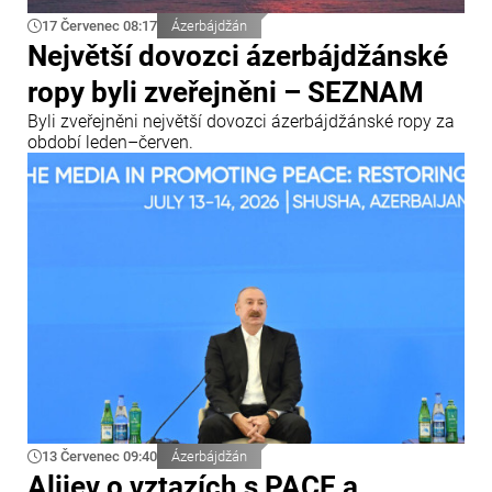
17 Červenec 08:17
Ázerbájdžán
Největší dovozci ázerbájdžánské
ropy byli zveřejněni – SEZNAM
Byli zveřejněni největší dovozci ázerbájdžánské ropy za
období leden–červen.
13 Červenec 09:40
Ázerbájdžán
Alijev o vztazích s PACE a