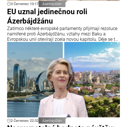
3 Červenec 10:17
Ázerbájdžán
EU uznal jedinečnou roli
Ázerbájdžánu
Zatímco některé evropské parlamenty přijímají rezoluce
namířené proti Ázerbájdžánu, vztahy mezi Baku a
Evropskou unií otevírají zcela novou kapitolu. Děje se tak
na takové úrovni, že jakékoli pokusy narušit spolupráci
mezi oběma stranami předem ztrácejí význam.
2 Červenec 22:32
Ázerbájdžán