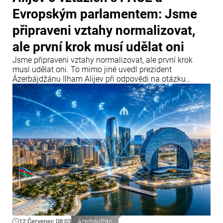
Evropským parlamentem: Jsme
připraveni vztahy normalizovat,
ale první krok musí udělat oni
Jsme připraveni vztahy normalizovat, ale první krok
musí udělat oni. To mimo jiné uvedl prezident
Ázerbájdžánu Ilham Alijev při odpovědi na otázku
týkající se vztahů Ázerbájdžánu s Parlamentním
shromážděním Rady Evropy (PACE) a Evropským
parlamentem během setkání s účastníky IV. Šušského
globálního mediálního fóra.
12 Červenec 08:03
Ázerbájdžán