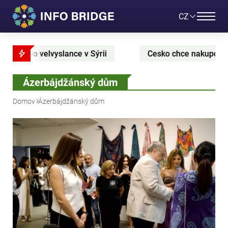
CZ
alo velvyslance v Sýrii
Cesko chce nakupovat 1,5 mi
Ázerbájdžánský dům
Domov
Ázerbájdžánský dům