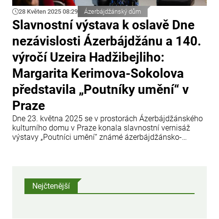
28 Květen 2025 08:29
Ázerbájdžánský dům
Slavnostní výstava k oslavě Dne
nezávislosti Ázerbájdžánu a 140.
výročí Uzeira Hadžibejliho:
Margarita Kerimova-Sokolova
představila „Poutníky umění“ v
Praze
Dne 23. května 2025 se v prostorách Ázerbájdžánského
kulturního domu v Praze konala slavnostní vernisáž
výstavy „Poutníci umění“ známé ázerbájdžánsko-
německé malířky Marqarity Kerimovové-Sokolové. Tato
výjimečná událost byla věnována dvěma významným
datům: Dni nezávislosti Ázerbájdžánu (28. května) a
140.
Nejčtenější