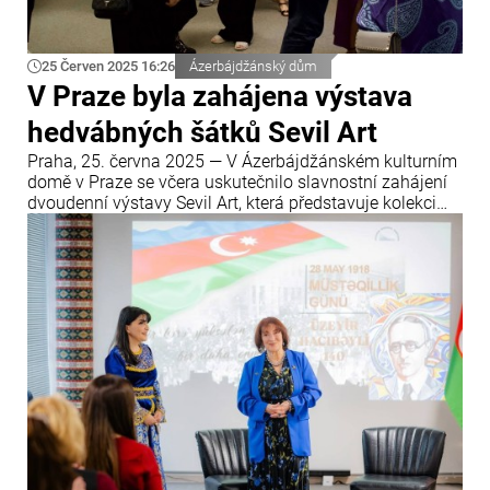
25 Červen 2025 16:26
Ázerbájdžánský dům
V Praze byla zahájena výstava
hedvábných šátků Sevil Art
Praha, 25. června 2025 — V Ázerbájdžánském kulturním
domě v Praze se včera uskutečnilo slavnostní zahájení
dvoudenní výstavy Sevil Art, která představuje kolekci
hedvábných šátků ázerbájdžánské výtvarnice a
designérky Sevil Ahmedové.