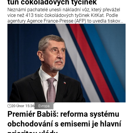
tun čokoládových tyčinek
Neznámí pachatelé unesli nákladní vůz, který převážel
více než 413 tisíc čokoládových tyčinek KitKat. Podle
agentury Agence France-Presse (AFP) to uvedla tisková
služba společnosti Nestlé.
20 Únor 15:36
Evropa
Premiér Babiš: reforma systému
obchodování s emisemi je hlavní