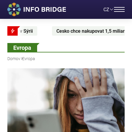
CZ
esko chce nakupovat 1,5 miliardy kubickych metru plynu z USA
Evropa
Domov
Evropa