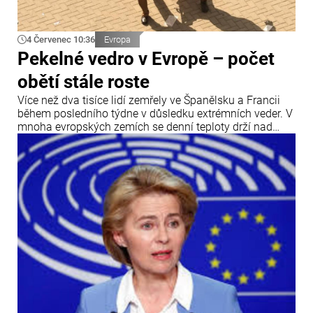
4 Červenec 10:36
Evropa
Pekelné vedro v Evropě – počet
obětí stále roste
Více než dva tisíce lidí zemřely ve Španělsku a Francii
během posledního týdne v důsledku extrémních veder. V
mnoha evropských zemích se denní teploty drží nad
hranicí 40 °C.