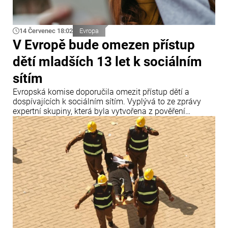
14 Červenec 18:02
Evropa
V Evropě bude omezen přístup
dětí mladších 13 let k sociálním
sítím
Evropská komise doporučila omezit přístup dětí a
dospívajících k sociálním sítím. Vyplývá to ze zprávy
expertní skupiny, která byla vytvořena z pověření
předsedkyně Evropské komise Ursuly von der Leyenové.