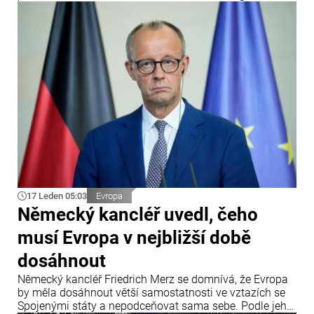
Tvůrci projektu se domnívají, že tento přístup omezí vliv
botů a dezinformací ve veřejném prostoru.
17 Leden 05:03
Evropa
Německý kancléř uvedl, čeho
musí Evropa v nejbližší době
dosáhnout
Německý kancléř Friedrich Merz se domnívá, že Evropa
by měla dosáhnout větší samostatnosti ve vztazích se
Spojenými státy a nepodceňovat sama sebe. Podle jeho