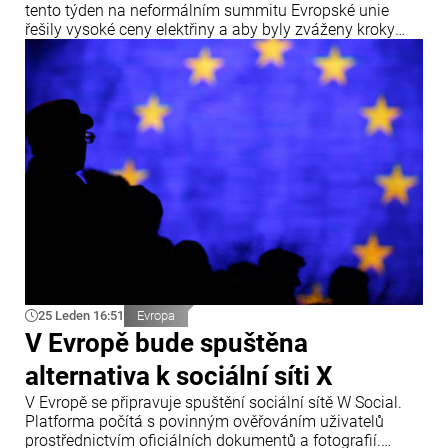
tento týden na neformálním summitu Evropské unie
řešily vysoké ceny elektřiny a aby byly zváženy kroky
vedoucí k jejich snížení. Ve středu to po setkání se svými
českým a rakouským protějškem Andrejem Babišem a
Christianem Stockerem v Bratislavě uvedl slovenský
premiér Robert Fico.
25 Leden 16:51
Evropa
V Evropě bude spuštěna
alternativa k sociální síti X
V Evropě se připravuje spuštění sociální sítě W Social.
Platforma počítá s povinným ověřováním uživatelů
prostřednictvím oficiálních dokumentů a fotografií.