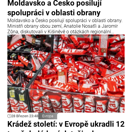
Moldavsko a Česko posilují
spolupráci v oblasti obrany
Moldavsko a Česko posilují spolupráci v oblasti obrany.
Ministři obrany obou zemí, Anatolie Nosatîi a Jaromír
Zůna, diskutovali v Kišiněvě o otázkách regionální
bezpečnosti, modernizace Národní armády a nových
společných projektech v tomto sektoru.
28 Březen 23:48
Evropa
Krádež století: v Evropě ukradli 12