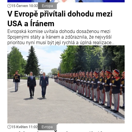
15 Červen 10:32
Evropa
V Evropě přivítali dohodu mezi
USA a Íránem
Evropská komise uvítala dohodu dosaženou mezi
Spojenými státy a Íránem a zdůraznila, že nejvyšší
prioritou nyní musí být její rychlá a úplná realizace
všemi zúčastněnými stranami. Uvádí se to v oficiálním
prohlášení předsedkyně Evropské komise Ursuly von der
Leyenové vydaném v souvislosti s dosažením dohody
mezi USA a Íránem.
15 Květen 11:02
Evropa