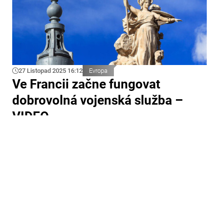
27 Listopad 2025 16:12
Evropa
Ve Francii začne fungovat
dobrovolná vojenská služba –
VIDEO
Francouzský prezident Emmanuel Macron oznámil, že v
zemi bude od léta 2026 zavedena dobrovolná vojenská
služba. Přenos jeho vystoupení byl zveřejněn na stránce
Elysejského paláce v síti X.