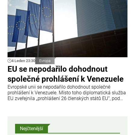
4 Leden 23:30
Evropa
EU se nepodařilo dohodnout
společné prohlášení k Venezuele
Evropské unii se nepodařilo dohodnout společné
prohlášení k Venezuele. Místo toho diplomatická služba
EU zveřejnila „prohlášení 26 členských států EU“, pod
nímž chybí podpis Maďarska. „Toto prohlášení
podporuje 26 členských států Evropské unie,“ uvádí se v
preambuli, načež jsou vyjmenovány všechny státy
společenství s výjimkou Maďarska.
Nejčtenější