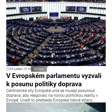
názoru se Spojené státy stále více odklánějí od politiky
založené na pravidlech a přecházejí k přístupu
orientovanému na sílu.
15 Leden 17:15
Evropa
V Evropském parlamentu vyzvali
k posunu politiky doprava
Centristické síly Evropské unie se musejí posunout
doprava, aby reagovaly na novou politickou realitu v
Evropě. Uvedl to předseda Evropské lidové strany
Manfred Weber, informuje Politico.