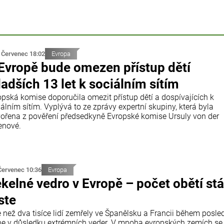
 Červenec 18:02
Evropa
Evropě bude omezen přístup dětí
adších 13 let k sociálním sítím
opská komise doporučila omezit přístup dětí a dospívajících k
álním sítím. Vyplývá to ze zprávy expertní skupiny, která byla
vořena z pověření předsedkyně Evropské komise Ursuly von der
enové.
Červenec 10:36
Evropa
kelné vedro v Evropě – počet obětí stá
ste
e než dva tisíce lidí zemřely ve Španělsku a Francii během posle
ne v důsledku extrémních veder. V mnoha evropských zemích se