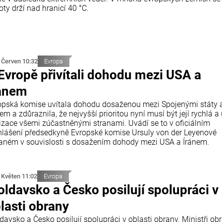
oty drží nad hranicí 40 °C.
 Červen 10:32
Evropa
Evropě přivítali dohodu mezi USA a
ánem
opská komise uvítala dohodu dosaženou mezi Spojenými státy 
em a zdůraznila, že nejvyšší prioritou nyní musí být její rychlá a
lizace všemi zúčastněnými stranami. Uvádí se to v oficiálním
hlášení předsedkyně Evropské komise Ursuly von der Leyenové
aném v souvislosti s dosažením dohody mezi USA a Íránem.
 Květen 11:02
Evropa
ldavsko a Česko posilují spolupráci v
lasti obrany
davsko a Česko posilují spolupráci v oblasti obrany. Ministři ob