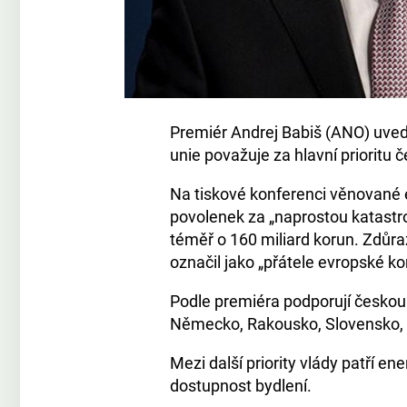
Premiér Andrej Babiš (ANO) uve
unie považuje za hlavní prioritu č
Na tiskové konferenci věnované 
povolenek za „naprostou katastro
téměř o 160 miliard korun. Zdůraz
označil jako „přátele evropské k
Podle premiéra podporují českou 
Německo, Rakousko, Slovensko,
Mezi další priority vlády patří en
dostupnost bydlení.