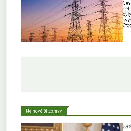
Čes
nef
byly
svý
Sto
Nejnovější zprávy
30