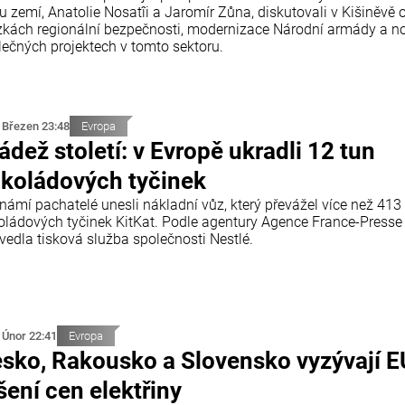
u zemí, Anatolie Nosatîi a Jaromír Zůna, diskutovali v Kišiněvě 
zkách regionální bezpečnosti, modernizace Národní armády a n
lečných projektech v tomto sektoru.
 Březen 23:48
Evropa
ádež století: v Evropě ukradli 12 tun
koládových tyčinek
námí pachatelé unesli nákladní vůz, který převážel více než 413 
oládových tyčinek KitKat. Podle agentury Agence France-Presse
vedla tisková služba společnosti Nestlé.
 Únor 22:41
Evropa
sko, Rakousko a Slovensko vyzývají E
šení cen elektřiny