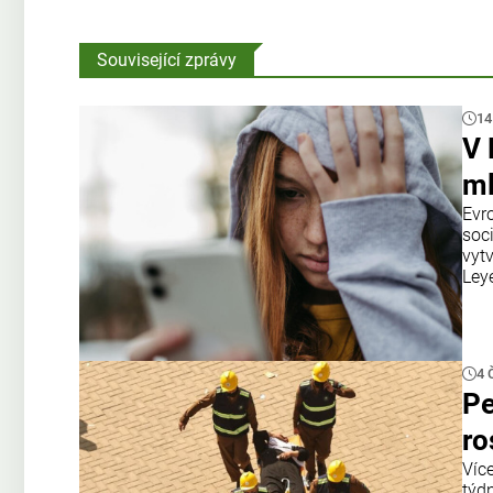
Související zprávy
14
V 
ml
Evr
soci
vyt
Ley
4 
Pe
ro
Víc
týd