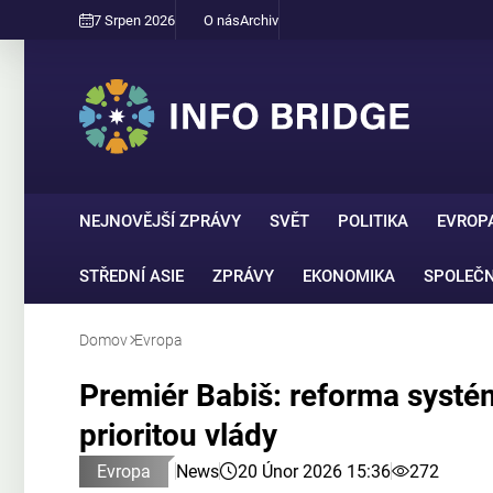
7 Srpen 2026
O nás
Archiv
NEJNOVĚJŠÍ ZPRÁVY
SVĚT
POLITIKA
EVROP
STŘEDNÍ ASIE
ZPRÁVY
EKONOMIKA
SPOLEČ
Domov
Evropa
Premiér Babiš: reforma systé
prioritou vlády
Evropa
News
20 Únor 2026 15:36
272