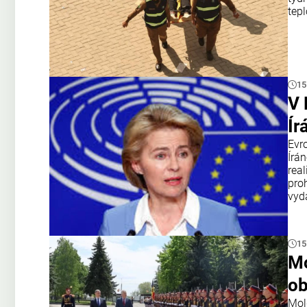
tepl
15
V 
Ír
Evr
Írán
rea
pro
vyd
15
Mo
ob
Mol