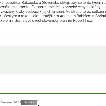
ká republika, Rakousko a Slovensko chtějí, aby se tento týden n
ormálním summitu Evropské unie řešily vysoké ceny elektřiny a 
 zváženy kroky vedoucí k jejich snížení. Ve středu to po setkání 
mi českým a rakouským protějškem Andrejem Babišem a Chris
ckerem v Bratislavě uvedl slovenský premiér Robert Fico.
 Červenec 09:17
Politika