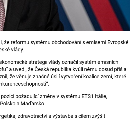
dl, že reformu systému obchodování s emisemi Evropské
eské vlády.
ekonomické strategii vlády označil systém emisních
fu“ a uvedl, že Česká republika kvůli němu dosud přišla
nil, že věnuje značné úsilí vytvoření koalice zemí, které
onkurenceschopnosti“.
pozici požadující změny v systému ETS1 Itálie,
 Polsko a Maďarsko.
ergetika, zdravotnictví a výstavba s cílem zvýšit