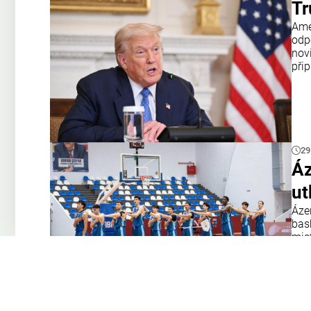
Tr
Amer
odp
nov
přip
29
Áz
ut
Áze
bas
mis
tým
Opa