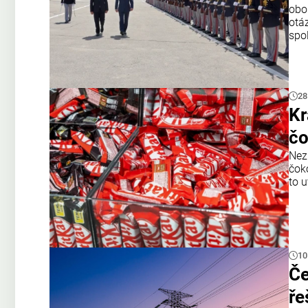
obo
otá
spo
28
Kr
čo
Nez
čok
to u
10
Če
ře