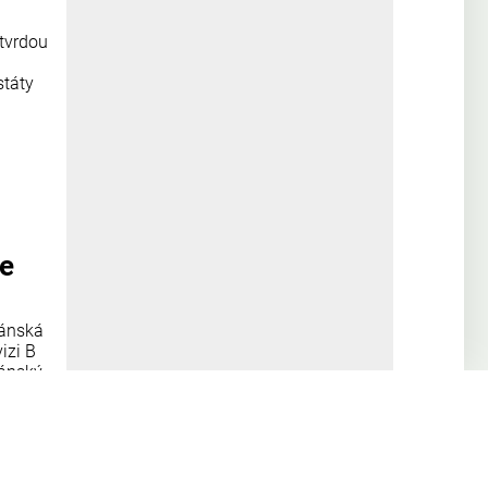
 tvrdou
státy
se
žánská
izi B
žánský
atské