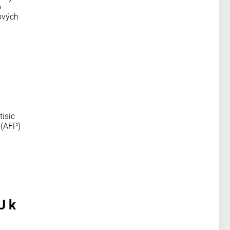
o
ových
tisíc
 (AFP)
U k