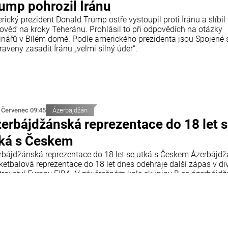
ump pohrozil Íránu
ický prezident Donald Trump ostře vystoupil proti Íránu a slíbil
ověď na kroky Teheránu. Prohlásil to při odpovědích na otázky
inářů v Bílém domě. Podle amerického prezidenta jsou Spojené 
raveny zasadit Íránu „velmi silný úder“.
 Červenec 09:45
Ázerbájdžán
erbájdžánská reprezentace do 18 let 
ká s Českem
rbájdžánská reprezentace do 18 let se utká s Českem Ázerbájd
ketbalová reprezentace do 18 let dnes odehraje další zápas v div
trovství Evropy FIBA. V závěrečném kole skupiny B se ázerbájd
 utká s reprezentací České republiky. Utkání se odehraje v chorv
tiji a začne ve 18:00 středoevropského letního času.