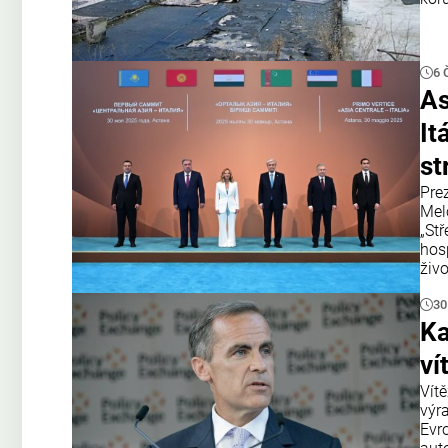
6 
As
It
st
Pre
Mel
„Stř
hos
živo
30
Ka
ví
Vít
výr
Evr