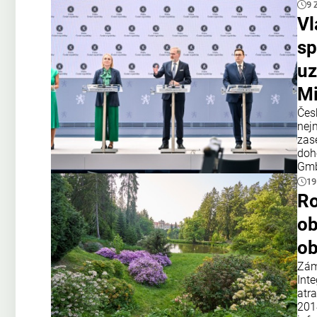
9 
Vl
sp
uz
Mi
Čes
nej
zas
doh
Gmb
19
Ro
ob
ob
Zám
Int
atr
201