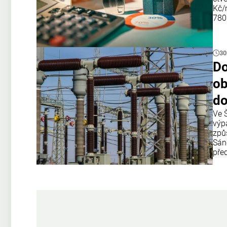
Kč/
780
30
Do
ob
do
Ve 
výp
způ
Sán
pře