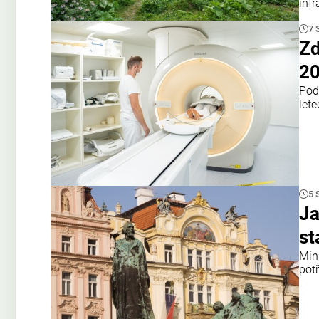
inf
7 
Zd
20
Pod
let
5 
Ja
st
Min
potř