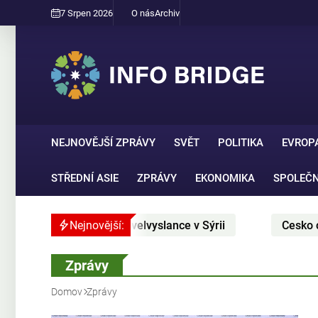
7 Srpen 2026
O nás
Archiv
NEJNOVĚJŠÍ ZPRÁVY
SVĚT
POLITIKA
EVROP
STŘEDNÍ ASIE
ZPRÁVY
EKONOMIKA
SPOLEČ
 velvyslance v Sýrii
Nejnovější:
Cesko chce nakupovat 1,5 milia
Zprávy
Domov
Zprávy