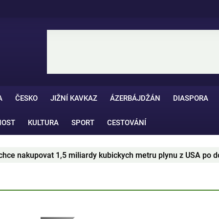
A
ČESKO
JIŽNÍ KAVKAZ
ÁZERBÁJDŽÁN
DIASPORA
NOST
KULTURA
SPORT
CESTOVÁNÍ
rdy kubickych metru plynu z USA po dobu 20 let
Pra