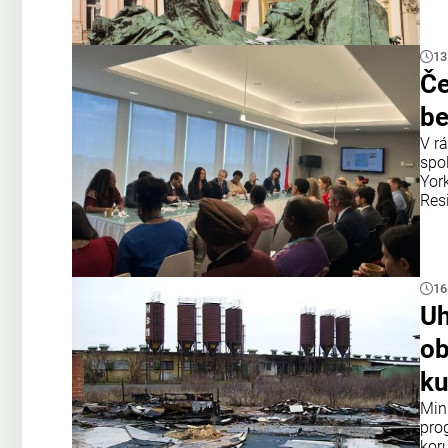
13
Če
be
V r
spo
Yor
Res
16
Uh
ob
ku
Min
pro
kor