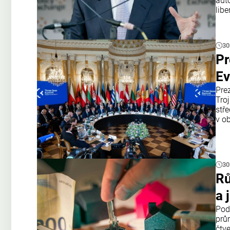
aut
lib
30
Pr
Ev
Prez
Troj
stř
v ob
30
Rů
a 
Pod
prů
čtv