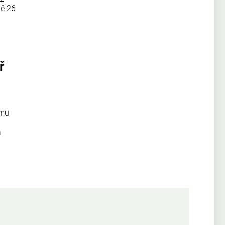
ně 26
ř
ému
a