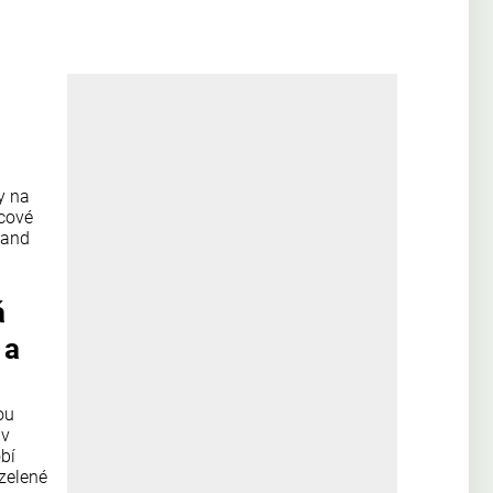
y na
mcové
land
á
 a
ou
 v
bí
zelené