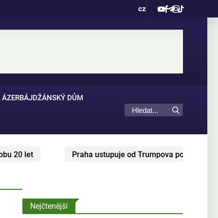
cz
ÁZERBÁJDŽÁNSKÝ DŮM
ha ustupuje od Trumpova pozadavku? Cesky parlament snizil 
Nejčtenější