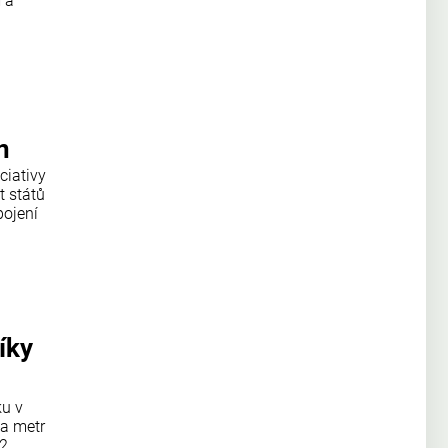
 a
n
ciativy
t států
pojení
íky
ku v
na metr
12