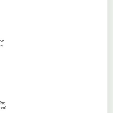
New
er
ího
ionů