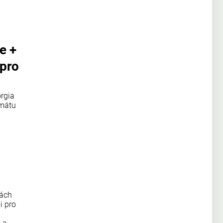
e +
 pro
orgia
rmátu
bách
i pro