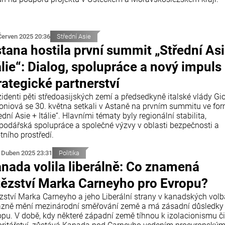
Červen 2025 20:36
Střední Asie
tana hostila první summit „Střední Asi
álie“: Dialog, spolupráce a nový impuls
rategické partnerství
zidenti pěti středoasijských zemí a předsedkyně italské vlády Gi
oniová se 30. května setkali v Astaně na prvním summitu ve fo
ední Asie + Itálie“. Hlavními tématy byly regionální stabilita,
podářská spolupráce a společné výzvy v oblasti bezpečnosti a
tního prostředí.
 Duben 2025 23:31
Politika
nada volila liberálně: Co znamená
tězství Marka Carneyho pro Evropu?
ězství Marka Carneyho a jeho Liberální strany v kanadských vol
azně mění mezinárodní směřování země a má zásadní důsledky 
opu. V době, kdy některé západní země tíhnou k izolacionismu či