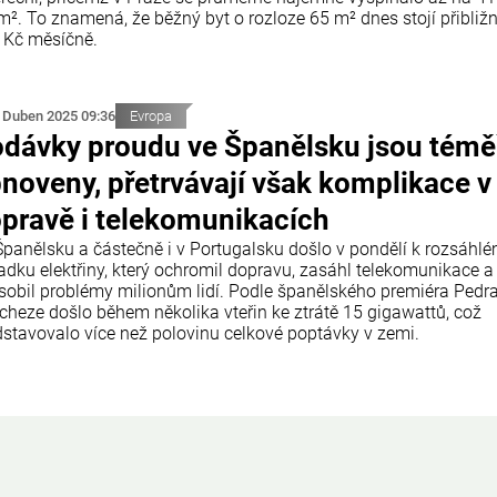
m². To znamená, že běžný byt o rozloze 65 m² dnes stojí přibliž
 Kč měsíčně.
 Duben 2025 09:36
Evropa
dávky proudu ve Španělsku jsou témě
noveny, přetrvávají však komplikace v
pravě i telekomunikacích
Španělsku a částečně i v Portugalsku došlo v pondělí k rozsáhl
adku elektřiny, který ochromil dopravu, zasáhl telekomunikace a
sobil problémy milionům lidí. Podle španělského premiéra Pedr
cheze došlo během několika vteřin ke ztrátě 15 gigawattů, což
dstavovalo více než polovinu celkové poptávky v zemi.