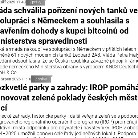
Září 2025 17:43
Zprávy
áda schválila pořízení nových tanků ve
olupráci s Německem a souhlasila s
avřením dohody s kupci bitcoinů od
nisterstva spravedlnosti
ká armáda nakoupí ve spolupráci s Německem v příštích letech
méně 61 nových moderních tanků Leopard 2A8. Vláda Petra Fial
edání odsouhlasila, že se Česká republika závazně připojí k rá
odě německého Ministerstva obrany s výrobcem KNDS Deutsch
H & Co.
 Srpen 2025 11:16
Zprávy
zkvetlé parky a zahrady: IROP pomáh
novovat zelené poklady českých měst
cí
ecké zahrady, historické parky i další veřejná zeleň se s podpor
egrovaného regionálního operačního programu (IROP) proměňují
aktivní místa odpočinku pro obyvatele i návštěvníky. IROP v obdo
4–2020 umožnil obnovu celé řady jedinečných lokalit. Podpora 