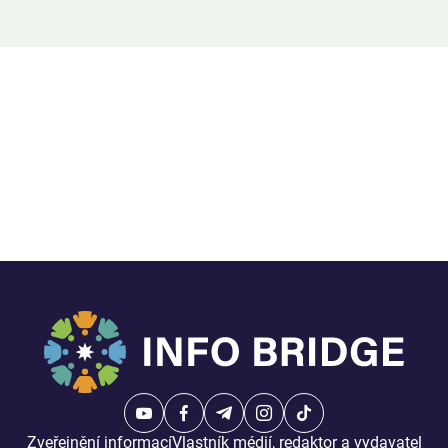
Zveřejnění informací
Vlastník médií, redaktor a vydavatel