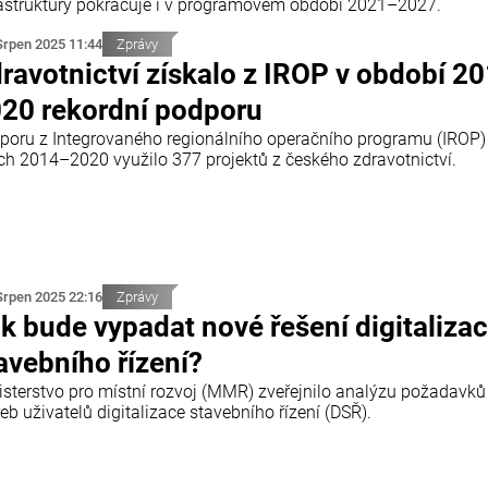
rastruktury pokračuje i v programovém období 2021–2027.
Srpen 2025 11:44
Zprávy
ravotnictví získalo z IROP v období 2
20 rekordní podporu
poru z Integrovaného regionálního operačního programu (IROP)
ech 2014–2020 využilo 377 projektů z českého zdravotnictví.
Srpen 2025 22:16
Zprávy
k bude vypadat nové řešení digitaliza
avebního řízení?
isterstvo pro místní rozvoj (MMR) zveřejnilo analýzu požadavků
eb uživatelů digitalizace stavebního řízení (DSŘ).