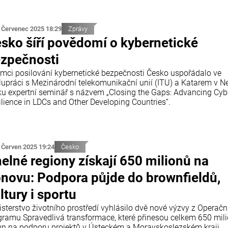
 Červenec 2025 18:29
Zprávy
sko šíří povědomí o kybernetické
zpečnosti
ámci posilování kybernetické bezpečnosti Česko uspořádalo ve
lupráci s Mezinárodní telekomunikační unií (ITU) a Katarem v 
ku expertní seminář s názvem „Closing the Gaps: Advancing Cyb
ilience in LDCs and Other Developing Countries“.
 Červen 2025 19:24
Česko
elné regiony získají 650 milionů na
novu: Podpora půjde do brownfieldů,
ltury i sportu
isterstvo životního prostředí vyhlásilo dvě nové výzvy z Operačn
gramu Spravedlivá transformace, které přinesou celkem 650 mil
un na podporu projektů v Ústeckém a Moravskoslezském kraji.