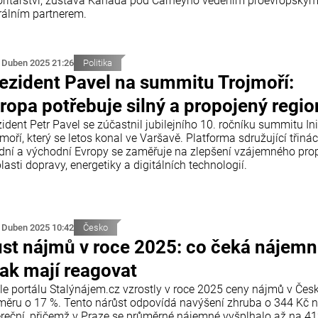
oritářství, zůstává Kanada pod Carneyho vedením proevropským
erálním partnerem.
 Duben 2025 21:26
Politika
ezident Pavel na summitu Trojmoří:
ropa potřebuje silný a propojený regio
ident Petr Pavel se zúčastnil jubilejního 10. ročníku summitu Ini
moří, který se letos konal ve Varšavě. Platforma sdružující třinác
ední a východní Evropy se zaměřuje na zlepšení vzájemného pro
lasti dopravy, energetiky a digitálních technologií.
 Duben 2025 10:42
Česko
st nájmů v roce 2025: co čeká nájemn
jak mají reagovat
le portálu Stalýnájem.cz vzrostly v roce 2025 ceny nájmů v Čes
měru o 17 %. Tento nárůst odpovídá navýšení zhruba o 344 Kč 
ereční, přičemž v Praze se průměrné nájemné vyšplhalo až na 4