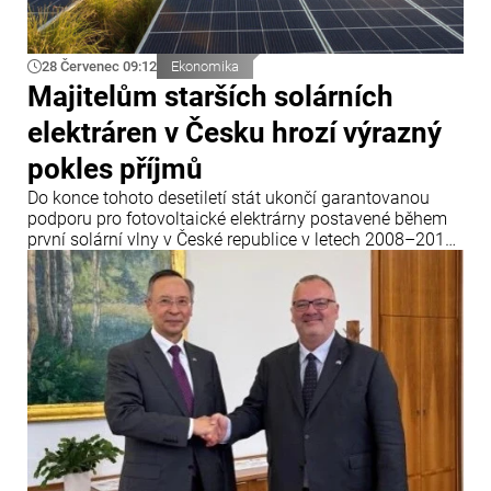
28 Červenec 09:12
Ekonomika
Majitelům starších solárních
elektráren v Česku hrozí výrazný
pokles příjmů
Do konce tohoto desetiletí stát ukončí garantovanou
podporu pro fotovoltaické elektrárny postavené během
první solární vlny v České republice v letech 2008–2010.
Dvacet let po uvedení do provozu tyto elektrárny přijdou
o garantované výkupní ceny elektřiny a jejich majitelé
budou muset buď modernizovat zařízení, nebo své
podnikání prodat.