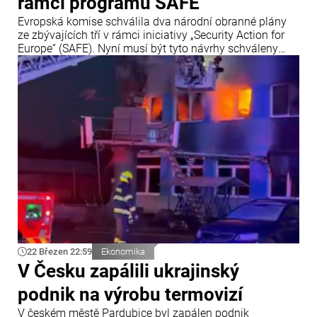
rámci programu SAFE
Evropská komise schválila dva národní obranné plány
ze zbývajících tří v rámci iniciativy „Security Action for
Europe“ (SAFE). Nyní musí být tyto návrhy schváleny
Radou EU.
22 Březen 22:59
Ekonomika
V Česku zapálili ukrajinský
podnik na výrobu termovizí
V českém městě Pardubice byl zapálen podnik