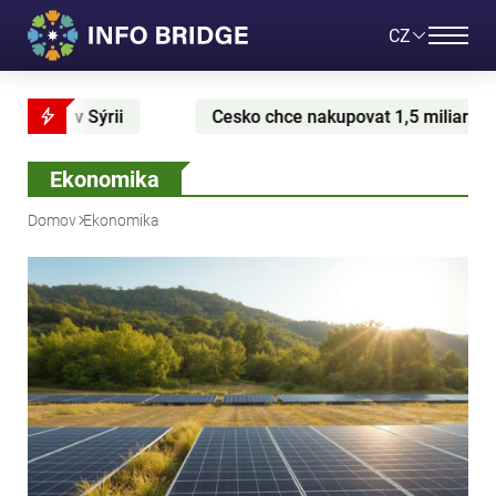
CZ
Cesko chce nakupovat 1,5 miliardy kubickych metru plynu z US
Ekonomika
Domov
Ekonomika