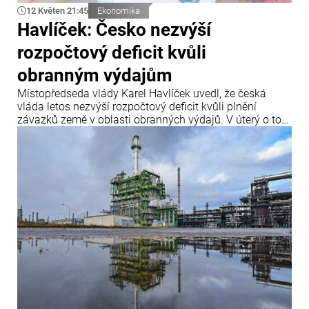
12 Květen 21:45
Ekonomika
Havlíček: Česko nezvýší
rozpočtový deficit kvůli
obranným výdajům
Místopředseda vlády Karel Havlíček uvedl, že česká
vláda letos nezvýší rozpočtový deficit kvůli plnění
závazků země v oblasti obranných výdajů. V úterý o tom
informoval server Novinky.cz.