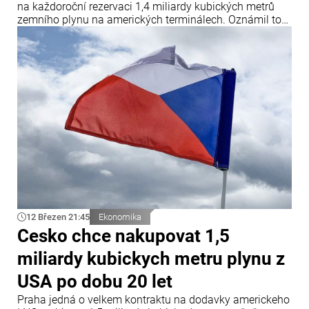
na každoroční rezervaci 1,4 miliardy kubických metrů
zemního plynu na amerických terminálech. Oznámil to
první místopředseda vlády a ministr průmyslu a
obchodu Karel Havlíček po skončení své návštěvy ve
Spojených státech.
12 Březen 21:45
Ekonomika
Cesko chce nakupovat 1,5
miliardy kubickych metru plynu z
USA po dobu 20 let
Praha jedná o velkem kontraktu na dodavky americkeho