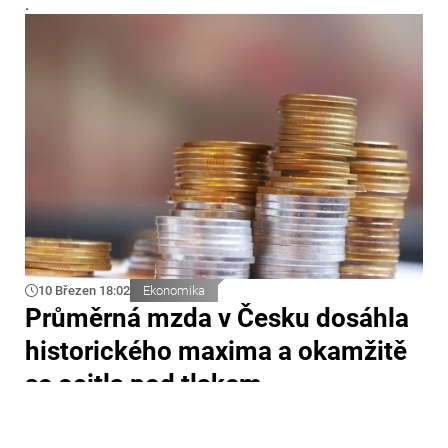
.
10 Březen 18:02
Ekonomika
Průměrná mzda v Česku dosáhla
historického maxima a okamžitě
se ocitla pod tlakem
Průměrná* hrubá mzda v České republice poprvé v
historii překročila hranici 50 000 korun. Podle údajů