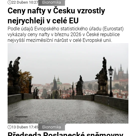
22 Duben 10:27
Ekonomika
Ceny nafty v Česku vzrostly
nejrychleji v celé EU
Podle údajů Evropského statistického úřadu (Eurostat)
vykázaly ceny nafty v březnu 2026 v České republice
nejvyšší meziměsíční nárůst v celé Evropské unii.
13 Duben 17:45
Ekonomika
Předseda Poslanecké sněmovny