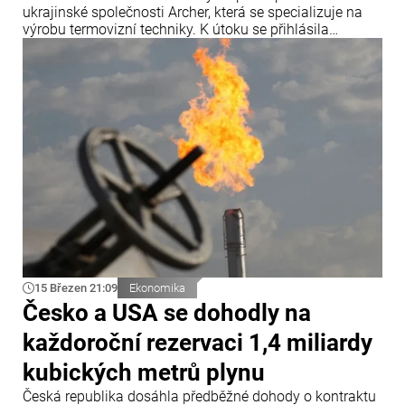
ukrajinské společnosti Archer, která se specializuje na
výrobu termovizní techniky. K útoku se přihlásila
skupina označující se jako „pro-palestinští aktivisté“.
Informoval o tom generální ředitel společnosti Oleksandr
Jaremenko na své stránce na Facebooku.
15 Březen 21:09
Ekonomika
Česko a USA se dohodly na
každoroční rezervaci 1,4 miliardy
kubických metrů plynu
Česká republika dosáhla předběžné dohody o kontraktu