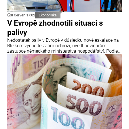
8 Červen 17:02
Ekonomika
V Evropě zhodnotili situaci s
palivy
Nedostatek paliv v Evropě v důsledku nové eskalace na
Blízkém východě zatím nehrozí, uvedl novinářům
zástupce německého ministerstva hospodářství. Podle
jeho slov se situace v regionu znovu náhle vyostřila.