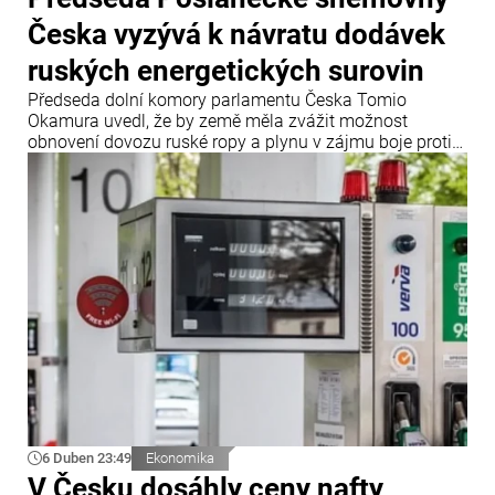
Česka vyzývá k návratu dodávek
ruských energetických surovin
Předseda dolní komory parlamentu Česka Tomio
Okamura uvedl, že by země měla zvážit možnost
obnovení dovozu ruské ropy a plynu v zájmu boje proti
vysokým cenám energií a pohonných hmot. Zároveň
poznamenal, že tyto suroviny do Evropy nadále
přicházejí nepřímo.
6 Duben 23:49
Ekonomika
V Česku dosáhly ceny nafty