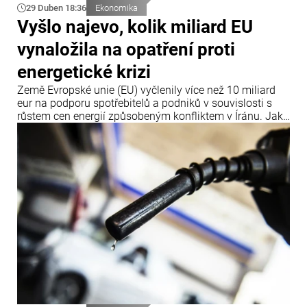
29 Duben 18:36
Ekonomika
Vyšlo najevo, kolik miliard EU
vynaložila na opatření proti
energetické krizi
Země Evropské unie (EU) vyčlenily více než 10 miliard
eur na podporu spotřebitelů a podniků v souvislosti s
růstem cen energií způsobeným konfliktem v Íránu. Jak
uvádí agentura Bloomberg, informace byly zveřejněny
28. dubna.