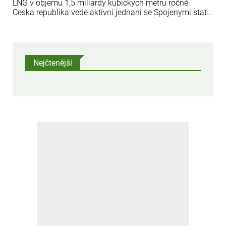
LNG v objemu 1,5 miliardy kubickych metru ročně.
Ceska republika vede aktivni jednani se Spojenymi staty
o dlouhodobych dodavkach zkapalneneho zemniho
plynu. Jak uvadi denik Hospodarske Noviny, jedna se o
objem 1,5 miliardy kubickych metru ročně.
Nejčtenější