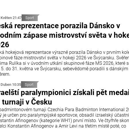
 Květen 21:47
Sport
ská reprezentace porazila Dánsko v
odním zápase mistrovství světa v hoke
026
ká hokejová reprezentace výrazně porazila Dánsko v prvním kol
pinové fáze mistrovství světa v hokeji 2026 ve Švýcarsku. Svěře
ima Rulíka si v úvodním utkání skupinové fáze MS 2026, které 
15. do 31. května ve Švýcarsku, sebevědomě poradili s dánským
ěrem.
 Duben 10:35
Sport
raelští paralympionici získali pět medai
 turnaji v Česku
badmintonovém turnaji Czechia Para Badminton International 2
ý je určen pro paralympijské sportovce, obsadil izraelský účastn
stantin Afinogenov (kategorie WH1) první místo. Ve čtyřhře skonč
elci Konstantin Afinogenov a Amir Levi na třetím místě poté, co