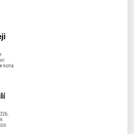
ji
e
nci
se koná
lí
026,
ík
ili