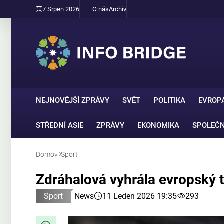
7 Srpen 2026
O nás
Archiv
NEJNOVĚJŠÍ ZPRÁVY
SVĚT
POLITIKA
EVROP
STŘEDNÍ ASIE
ZPRÁVY
EKONOMIKA
SPOLEČ
Domov
Sport
Zdráhalová vyhrála evropský ti
Sport
News
11 Leden 2026 19:35
293