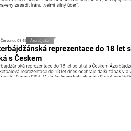
raveny zasadit Íránu „velmi silný úder“.
 Červenec 09:45
Ázerbájdžán
erbájdžánská reprezentace do 18 let 
ká s Českem
rbájdžánská reprezentace do 18 let se utká s Českem Ázerbájd
ketbalová reprezentace do 18 let dnes odehraje další zápas v div
trovství Evropy FIBA. V závěrečném kole skupiny B se ázerbájd
 utká s reprezentací České republiky. Utkání se odehraje v chorv
tiji a začne ve 18:00 středoevropského letního času.
 Červenec 09:12
Ekonomika
jitelům starších solárních elektráren 
sku hrozí výrazný pokles příjmů