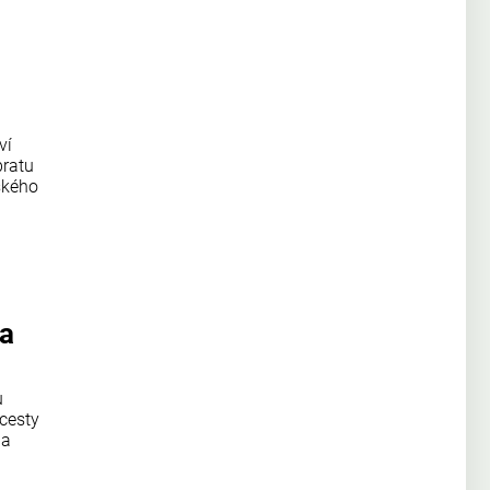
ví
bratu
ského
na
u
cesty
ha