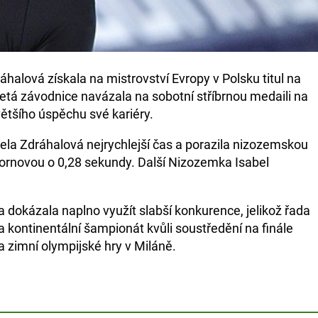
halová získala na mistrovství Evropy v Polsku titul na
letá závodnice navázala na sobotní stříbrnou medaili na
ětšího úspěchu své kariéry.
 Zdráhalová nejrychlejší čas a porazila nizozemskou
ornovou o 0,28 sekundy. Další Nizozemka Isabel
dokázala naplno využít slabší konkurence, jelikož řada
a kontinentální šampionát kvůli soustředění na finále
 zimní olympijské hry v Miláně.