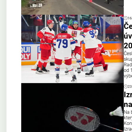
16
Če
úv
2
Čes
sku
Rad
od 
výb
23
Iz
na
Na 
kter
Kon
Izra