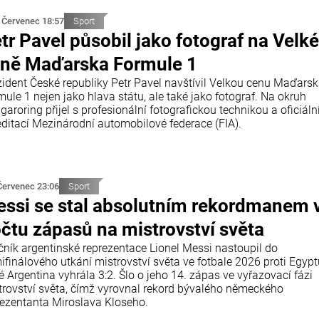
 Červenec 18:57
Sport
tr Pavel působil jako fotograf na Velké
ně Maďarska Formule 1
zident České republiky Petr Pavel navštívil Velkou cenu Maďars
ule 1 nejen jako hlava státu, ale také jako fotograf. Na okruh
aroring přijel s profesionální fotografickou technikou a oficiáln
editací Mezinárodní automobilové federace (FIA).
Červenec 23:06
Sport
ssi se stal absolutním rekordmanem 
čtu zápasů na mistrovství světa
čník argentinské reprezentace Lionel Messi nastoupil do
ifinálového utkání mistrovství světa ve fotbale 2026 proti Egypt
é Argentina vyhrála 3:2. Šlo o jeho 14. zápas ve vyřazovací fázi
trovství světa, čímž vyrovnal rekord bývalého německého
rezentanta Miroslava Kloseho.