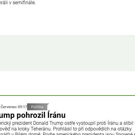
ráli v semifinále.
 Červenec 09:17
Politika
ump pohrozil Íránu
ický prezident Donald Trump ostře vystoupil proti Íránu a slíbil
ověď na kroky Teheránu. Prohlásil to při odpovědích na otázky
inářů v Bílém domě. Podle amerického prezidenta jsou Spojené 