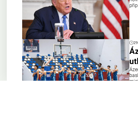
přip
29
Áz
ut
Áze
bas
mis
tým
Opa
28
Ma
Če