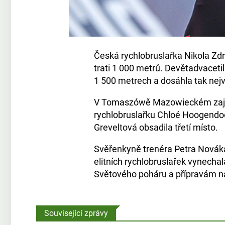
Česká rychlobruslařka Nikola Zdrá
trati 1 000 metrů. Devětadvaceti
1 500 metrech a dosáhla tak nejv
V Tomaszówě Mazowieckém zajela
rychlobruslařku Chloé Hoogendo
Greveltová obsadila třetí místo.
Svěřenkyně trenéra Petra Nováka 
elitních rychlobruslařek vynechal
Světového poháru a přípravám na
Související zprávy