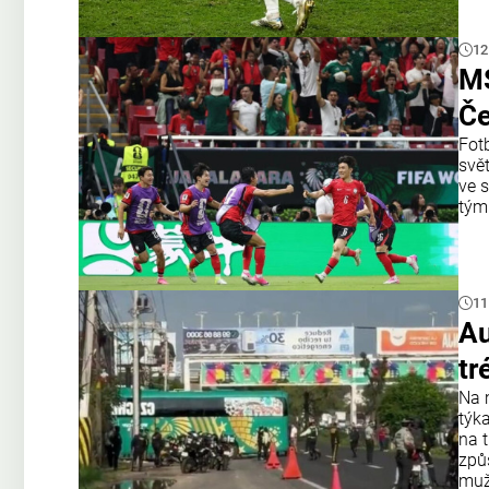
12
MS
Če
Fot
svě
ve 
týmu
11
Au
tr
Na 
týk
na 
způ
muž