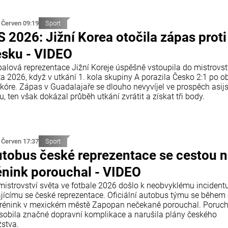
 Červen 09:19
Sport
 2026: Jižní Korea otočila zápas proti
sku - VIDEO
balová reprezentace Jižní Koreje úspěšně vstoupila do mistrovst
ta 2026, když v utkání 1. kola skupiny A porazila Česko 2:1 po o
skóre. Zápas v Guadalajaře se dlouho nevyvíjel ve prospěch asij
, ten však dokázal průběh utkání zvrátit a získat tři body.
 Červen 17:37
Sport
tobus české reprezentace se cestou 
énink porouchal - VIDEO
mistrovství světa ve fotbale 2026 došlo k neobvyklému incident
ajícímu se české reprezentace. Oficiální autobus týmu se během 
trénink v mexickém městě Zapopan nečekaně porouchal. Poruc
sobila značné dopravní komplikace a narušila plány českého
stva.