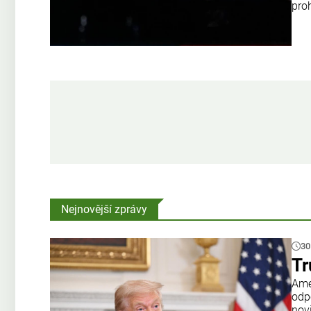
proh
Nejnovější zprávy
30
Tr
Amer
odp
nov