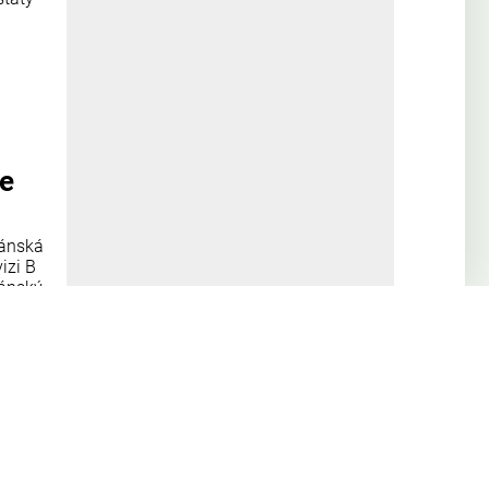
se
žánská
izi B
žánský
atské
v