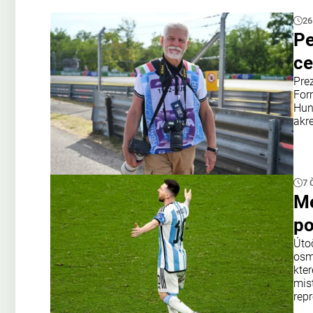
26
Pe
ce
Pre
Form
Hung
akr
7 
Me
po
Úto
osm
kter
mis
rep