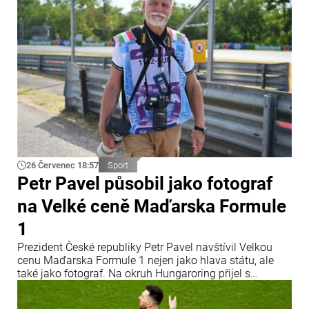
26 Červenec 18:57
Sport
Petr Pavel působil jako fotograf
na Velké ceně Maďarska Formule
1
Prezident České republiky Petr Pavel navštívil Velkou
cenu Maďarska Formule 1 nejen jako hlava státu, ale
také jako fotograf. Na okruh Hungaroring přijel s
profesionální fotografickou technikou a oficiální
akreditací Mezinárodní automobilové federace (FIA).