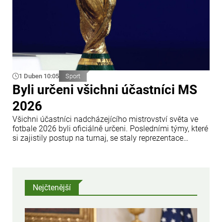
1 Duben 10:05
Sport
Byli určeni všichni účastníci MS
2026
Všichni účastníci nadcházejícího mistrovství světa ve
fotbale 2026 byli oficiálně určeni. Posledními týmy, které
si zajistily postup na turnaj, se staly reprezentace
Demokratické republiky Kongo a Iráku. Ve finálových
zápasech play-off zvítězily nad národními týmy
Jamajky, respektive Bolívie.
Nejčtenější