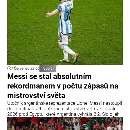
7 Červenec 23:06
Sport
Messi se stal absolutním
rekordmanem v počtu zápasů na
mistrovství světa
Útočník argentinské reprezentace Lionel Messi nastoupil
do osmifinálového utkání mistrovství světa ve fotbale
2026 proti Egyptu, které Argentina vyhrála 3:2. Šlo o jeho
14. zápas ve vyřazovací fázi mistrovství světa, čímž
vyrovnal rekord bývalého německého reprezentanta