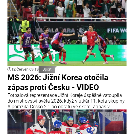
Miroslava Kloseho.
12 Červen 09:19
Sport
MS 2026: Jižní Korea otočila
zápas proti Česku - VIDEO
Fotbalová reprezentace Jižní Koreje úspěšně vstoupila
do mistrovství světa 2026, když v utkání 1. kola skupiny
A porazila Česko 2:1 po obratu ve skóre. Zápas v
Guadalajaře se dlouho nevyvíjel ve prospěch asijského
týmu, ten však dokázal průběh utkání zvrátit a získat tři
body.