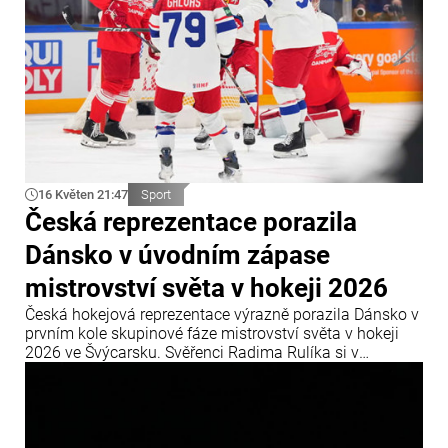
16 Květen 21:47
Sport
Česká reprezentace porazila
Dánsko v úvodním zápase
mistrovství světa v hokeji 2026
Česká hokejová reprezentace výrazně porazila Dánsko v
prvním kole skupinové fáze mistrovství světa v hokeji
2026 ve Švýcarsku. Svěřenci Radima Rulíka si v
úvodním utkání skupinové fáze MS 2026, které se koná
od 15. do 31. května ve Švýcarsku, sebevědomě poradili
s dánským výběrem.