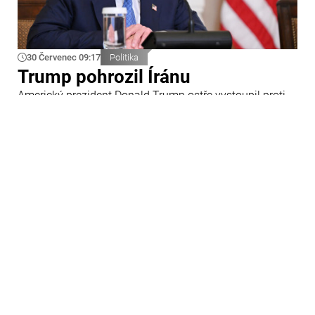
30 Červenec 09:17
Politika
Trump pohrozil Íránu
Americký prezident Donald Trump ostře vystoupil proti
Íránu a slíbil tvrdou odpověď na kroky Teheránu.
Prohlásil to při odpovědích na otázky novinářů v Bílém
domě. Podle amerického prezidenta jsou Spojené státy
připraveny zasadit Íránu „velmi silný úder“.