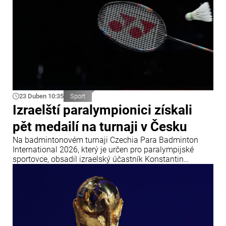
23 Duben 10:35
Sport
Izraelští paralympionici získali
pět medailí na turnaji v Česku
Na badmintonovém turnaji Czechia Para Badminton
International 2026, který je určen pro paralympijské
sportovce, obsadil izraelský účastník Konstantin
Afinogenov (kategorie WH1) první místo. Ve čtyřhře
skončili Izraelci Konstantin Afinogenov a Amir Levi na
třetím místě poté, co prohráli v semifinále.