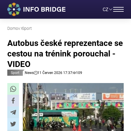
CZ
Domov
Sport
Autobus české reprezentace se
cestou na trénink porouchal -
VIDEO
Sport
News
11 Červen 2026 17:37
109