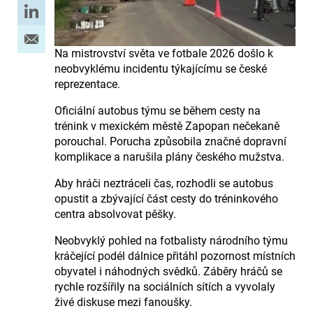
Na mistrovství světa ve fotbale 2026 došlo k
neobvyklému incidentu týkajícímu se české
reprezentace.
Oficiální autobus týmu se během cesty na
trénink v mexickém městě Zapopan nečekaně
porouchal. Porucha způsobila značné dopravní
komplikace a narušila plány českého mužstva.
Aby hráči neztráceli čas, rozhodli se autobus
opustit a zbývající část cesty do tréninkového
centra absolvovat pěšky.
Neobvyklý pohled na fotbalisty národního týmu
kráčející podél dálnice přitáhl pozornost místních
obyvatel i náhodných svědků. Záběry hráčů se
rychle rozšířily na sociálních sítích a vyvolaly
živé diskuse mezi fanoušky.