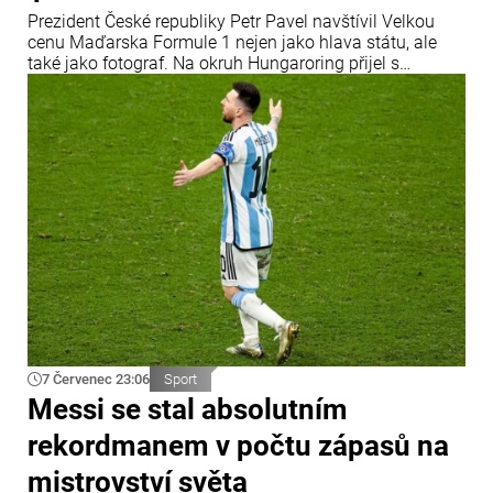
Prezident České republiky Petr Pavel navštívil Velkou
cenu Maďarska Formule 1 nejen jako hlava státu, ale
také jako fotograf. Na okruh Hungaroring přijel s
profesionální fotografickou technikou a oficiální
akreditací Mezinárodní automobilové federace (FIA).
7 Červenec 23:06
Sport
Messi se stal absolutním
rekordmanem v počtu zápasů na
mistrovství světa