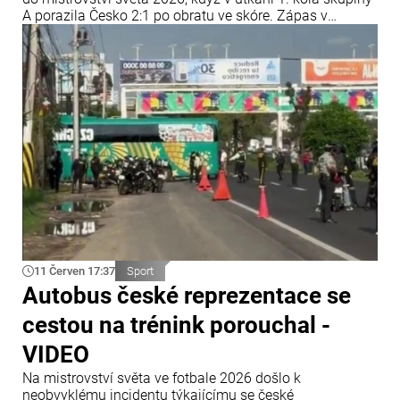
A porazila Česko 2:1 po obratu ve skóre. Zápas v
Guadalajaře se dlouho nevyvíjel ve prospěch asijského
týmu, ten však dokázal průběh utkání zvrátit a získat tři
body.
11 Červen 17:37
Sport
Autobus české reprezentace se
cestou na trénink porouchal -
VIDEO
Na mistrovství světa ve fotbale 2026 došlo k
neobvyklému incidentu týkajícímu se české