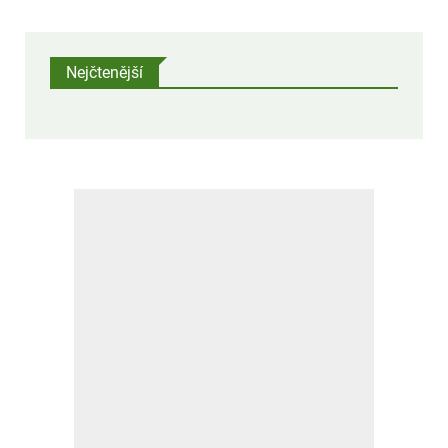
skončili Izraelci Konstantin Afinogenov a Amir Levi na
třetím místě poté, co prohráli v semifinále.
Nejčtenější