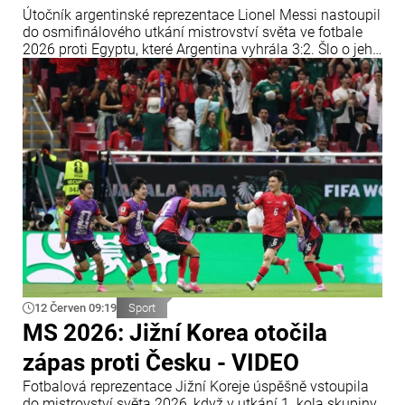
Útočník argentinské reprezentace Lionel Messi nastoupil
do osmifinálového utkání mistrovství světa ve fotbale
2026 proti Egyptu, které Argentina vyhrála 3:2. Šlo o jeho
14. zápas ve vyřazovací fázi mistrovství světa, čímž
vyrovnal rekord bývalého německého reprezentanta
Miroslava Kloseho.
12 Červen 09:19
Sport
MS 2026: Jižní Korea otočila
zápas proti Česku - VIDEO
Fotbalová reprezentace Jižní Koreje úspěšně vstoupila
do mistrovství světa 2026, když v utkání 1. kola skupiny