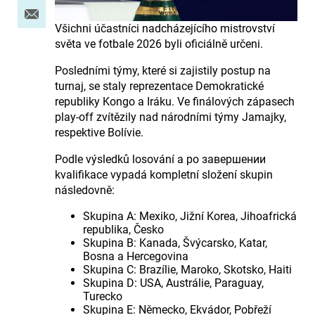
Všichni účastníci nadcházejícího mistrovství
světa ve fotbale 2026 byli oficiálně určeni.
Posledními týmy, které si zajistily postup na
turnaj, se staly reprezentace Demokratické
republiky Kongo a Iráku. Ve finálových zápasech
play-off zvítězily nad národními týmy Jamajky,
respektive Bolívie.
Podle výsledků losování a po завершении
kvalifikace vypadá kompletní složení skupin
následovně:
Skupina A: Mexiko, Jižní Korea, Jihoafrická
republika, Česko
Skupina B: Kanada, Švýcarsko, Katar,
Bosna a Hercegovina
Skupina C: Brazílie, Maroko, Skotsko, Haiti
Skupina D: USA, Austrálie, Paraguay,
Turecko
Skupina E: Německo, Ekvádor, Pobřeží