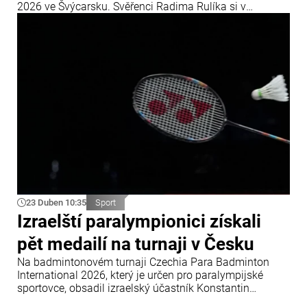
2026 ve Švýcarsku. Svěřenci Radima Rulíka si v
úvodním utkání skupinové fáze MS 2026, které se koná
od 15. do 31. května ve Švýcarsku, sebevědomě poradili
s dánským výběrem.
23 Duben 10:35
Sport
Izraelští paralympionici získali
pět medailí na turnaji v Česku
Na badmintonovém turnaji Czechia Para Badminton
International 2026, který je určen pro paralympijské
sportovce, obsadil izraelský účastník Konstantin
Afinogenov (kategorie WH1) první místo. Ve čtyřhře