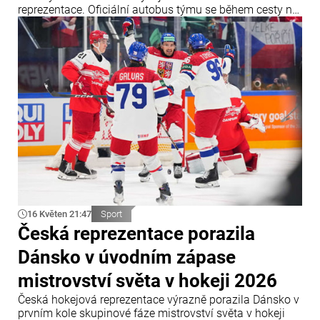
reprezentace. Oficiální autobus týmu se během cesty na
trénink v mexickém městě Zapopan nečekaně
porouchal. Porucha způsobila značné dopravní
komplikace a narušila plány českého mužstva.
16 Květen 21:47
Sport
Česká reprezentace porazila
Dánsko v úvodním zápase
mistrovství světa v hokeji 2026
Česká hokejová reprezentace výrazně porazila Dánsko v
prvním kole skupinové fáze mistrovství světa v hokeji