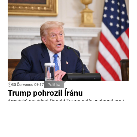
30 Červenec 09:17
Politika
Trump pohrozil Íránu
Americký prezident Donald Trump ostře vystoupil proti
Íránu a slíbil tvrdou odpověď na kroky Teheránu.
Prohlásil to při odpovědích na otázky novinářů v Bílém
domě. Podle amerického prezidenta jsou Spojené státy
připraveny zasadit Íránu „velmi silný úder“.