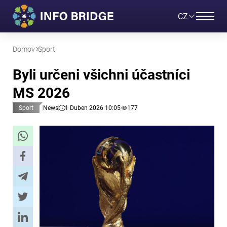
CZ
Domov
Sport
Byli určeni všichni účastníci
MS 2026
Sport
News
1 Duben 2026 10:05
177