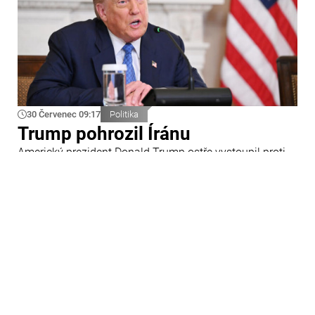
30 Červenec 09:17
Politika
Trump pohrozil Íránu
Americký prezident Donald Trump ostře vystoupil proti
Íránu a slíbil tvrdou odpověď na kroky Teheránu.
Prohlásil to při odpovědích na otázky novinářů v Bílém
domě. Podle amerického prezidenta jsou Spojené státy
připraveny zasadit Íránu „velmi silný úder“.