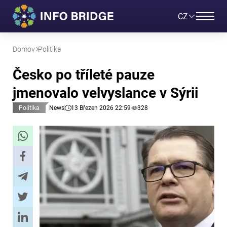
CZ
Domov
Politika
Česko po tříleté pauze
jmenovalo velvyslance v Sýrii
Politika
News
13 Březen 2026 22:59
328