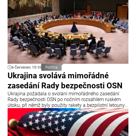
6 Červenec 15:10
Politika
Ukrajina svolává mimořádné
zasedání Rady bezpečnosti OSN
Ukrajina požádala o svolání mimořádného zasedání
Rady bezpečnosti OSN po nočním rozsáhlém ruském
útoku, při němž byly použity rakety a bezpilotní letouny.
Oznámil to ukrajinský ministr zahraničních věcí Andrij
Sybiha.