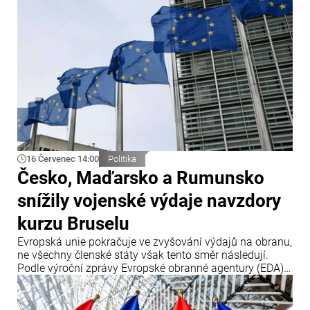
16 Červenec 14:00
Politika
Česko, Maďarsko a Rumunsko
snížily vojenské výdaje navzdory
kurzu Bruselu
Evropská unie pokračuje ve zvyšování výdajů na obranu,
ne všechny členské státy však tento směr následují.
Podle výroční zprávy Evropské obranné agentury (EDA)
tři členské země – Česko, Maďarsko a Rumunsko – v
roce 2025 své obranné výdaje snížily, přestože Brusel
prosazuje jejich další navyšování.