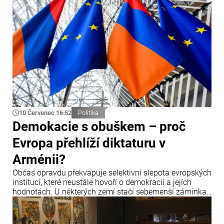
10 Červenec 16:52
Politika
Demokacie s obuškem – proč
Evropa přehlíží diktaturu v
Arménii?
Občas opravdu překvapuje selektivní slepota evropských
institucí, které neustále hovoří o demokracii a jejích
hodnotách. U některých zemí stačí sebemenší záminka,
aby zazněla obvinění, hrozby sankcemi a hlasitá
prohlášení o krizi demokracie.