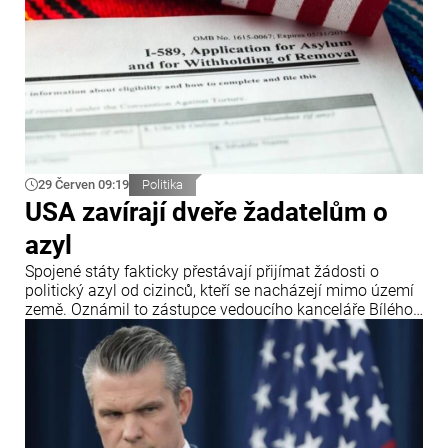
29 Červen 09:19
Politika
USA zavírají dveře žadatelům o
azyl
Spojené státy fakticky přestávají přijímat žádosti o
politický azyl od cizinců, kteří se nacházejí mimo území
země. Oznámil to zástupce vedoucího kanceláře Bílého
domu Stephen Miller po rozhodnutí Nejvyššího soudu
USA, který zpřísnil pravidla pro udělování azylu.