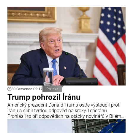
30 Červenec 09:17
Politika
Trump pohrozil Íránu
Americký prezident Donald Trump ostře vystoupil proti
Íránu a slíbil tvrdou odpověď na kroky Teheránu.
Prohlásil to při odpovědích na otázky novinářů v Bílém
domě. Podle amerického prezidenta jsou Spojené státy
připraveny zasadit Íránu „velmi silný úder“.