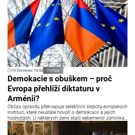
prosazuje jejich další navyšování.
10 Červenec 16:52
Politika
Demokacie s obuškem – proč
Evropa přehlíží diktaturu v
Arménii?
Občas opravdu překvapuje selektivní slepota evropských
institucí, které neustále hovoří o demokracii a jejích
hodnotách. U některých zemí stačí sebemenší záminka,
aby zazněla obvinění, hrozby sankcemi a hlasitá
prohlášení o krizi demokracie.