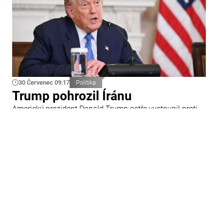
30 Červenec 09:17
Politika
Trump pohrozil Íránu
Americký prezident Donald Trump ostře vystoupil proti
Íránu a slíbil tvrdou odpověď na kroky Teheránu.
Prohlásil to při odpovědích na otázky novinářů v Bílém
domě. Podle amerického prezidenta jsou Spojené státy
připraveny zasadit Íránu „velmi silný úder“.