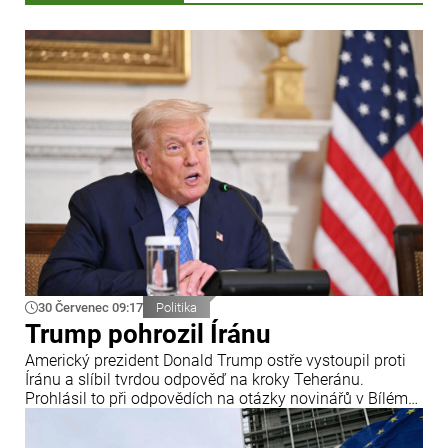
30 Červenec 09:17
Politika
Trump pohrozil Íránu
Americký prezident Donald Trump ostře vystoupil proti
Íránu a slíbil tvrdou odpověď na kroky Teheránu.
Prohlásil to při odpovědích na otázky novinářů v Bílém
domě. Podle amerického prezidenta jsou Spojené státy
připraveny zasadit Íránu „velmi silný úder“.