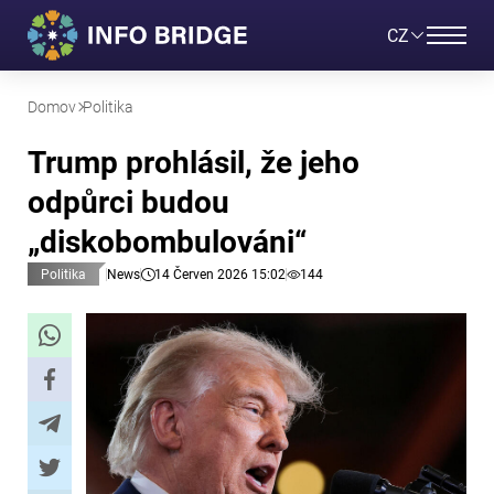
CZ
Domov
Politika
Trump prohlásil, že jeho
odpůrci budou
„diskobombulováni“
Politika
News
14 Červen 2026 15:02
144