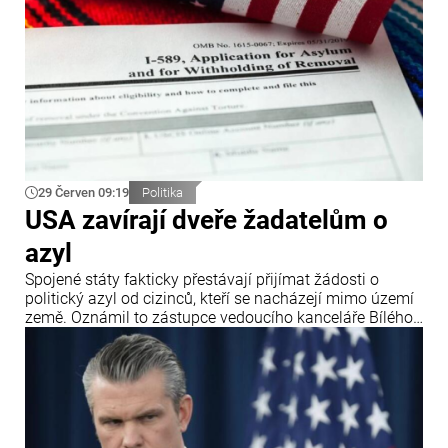
29 Červen 09:19
Politika
USA zavírají dveře žadatelům o
azyl
Spojené státy fakticky přestávají přijímat žádosti o
politický azyl od cizinců, kteří se nacházejí mimo území
země. Oznámil to zástupce vedoucího kanceláře Bílého
domu Stephen Miller po rozhodnutí Nejvyššího soudu
USA, který zpřísnil pravidla pro udělování azylu.