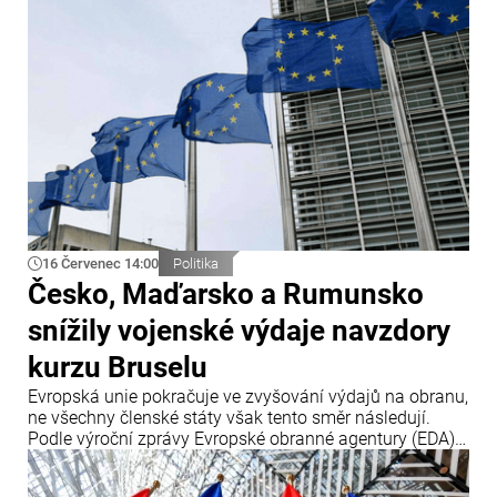
16 Červenec 14:00
Politika
Česko, Maďarsko a Rumunsko
snížily vojenské výdaje navzdory
kurzu Bruselu
Evropská unie pokračuje ve zvyšování výdajů na obranu,
ne všechny členské státy však tento směr následují.
Podle výroční zprávy Evropské obranné agentury (EDA)
tři členské země – Česko, Maďarsko a Rumunsko – v
roce 2025 své obranné výdaje snížily, přestože Brusel