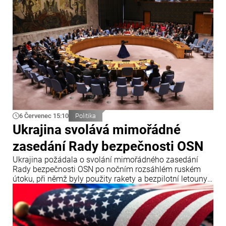
6 Červenec 15:10
Politika
Ukrajina svolává mimořádné
zasedání Rady bezpečnosti OSN
Ukrajina požádala o svolání mimořádného zasedání
Rady bezpečnosti OSN po nočním rozsáhlém ruském
útoku, při němž byly použity rakety a bezpilotní letouny.
Oznámil to ukrajinský ministr zahraničních věcí Andrij
Sybiha.