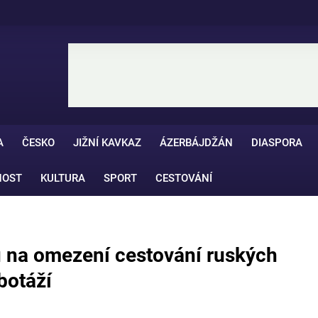
A
ČESKO
JIŽNÍ KAVKAZ
ÁZERBÁJDŽÁN
DIASPORA
NOST
KULTURA
SPORT
CESTOVÁNÍ
vu na omezení cestování ruských
botáží