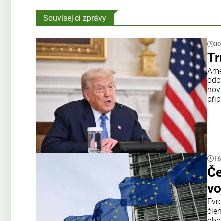
Související zprávy
30
Tr
Amer
odp
nov
přip
16
Če
vo
Evr
čle
obr