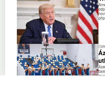
Amer
odp
nov
přip
29
Áz
ut
Áze
bas
mis
tým
Opa
28