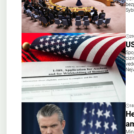
bezp
Syb
29
US
Spoj
ciz
ved
Nejv
18
He
am
Min