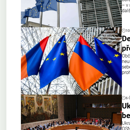
– v 
dal
10
De
př
Obč
neu
seb
proh
6 
Uk
be
Ukr
OSN