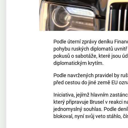
Podle úterní zprávy deníku Fina
pohybu ruských diplomatů uvnitř 
pokusů o sabotáže, které jsou ú
diplomatickým krytím.
Podle navržených pravidel by ruš
před cestou do jiné země EU ozná
Iniciativa, jejímž hlavním zastán
který připravuje Brusel v reakci 
jednomyslný souhlas. Podle deník
blokoval, nyní svůj veto stáhlo, č