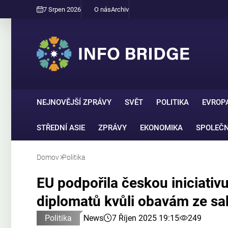
7 Srpen 2026
O nás
Archiv
NEJNOVĚJŠÍ ZPRÁVY
SVĚT
POLITIKA
EVROP
STŘEDNÍ ASIE
ZPRÁVY
EKONOMIKA
SPOLEČ
Domov
Politika
EU podpořila českou iniciati
diplomatů kvůli obavám ze sa
Politika
News
7 Říjen 2025 19:15
249