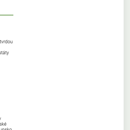
 tvrdou
státy
y
pské
munsko