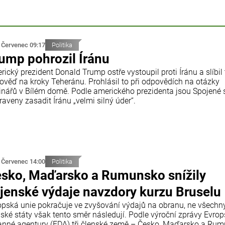
 Červenec 09:17
Politika
ump pohrozil Íránu
ický prezident Donald Trump ostře vystoupil proti Íránu a slíbil
ověď na kroky Teheránu. Prohlásil to při odpovědích na otázky
inářů v Bílém domě. Podle amerického prezidenta jsou Spojené 
raveny zasadit Íránu „velmi silný úder“.
 Červenec 14:00
Politika
sko, Maďarsko a Rumunsko snížily
jenské výdaje navzdory kurzu Bruselu
opská unie pokračuje ve zvyšování výdajů na obranu, ne všechn
nské státy však tento směr následují. Podle výroční zprávy Evro
anné agentury (EDA) tři členské země – Česko, Maďarsko a Ru