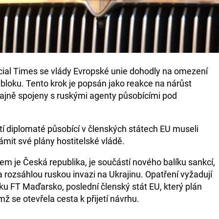
ncial Times se vlády Evropské unie dohodly na omezení
bloku. Tento krok je popsán jako reakce na nárůst
dajně spojeny s ruskými agenty působícími pod
tí diplomaté působící v členských státech EU museli
mit své plány hostitelské vládě.
cem je Česká republika, je součástí nového balíku sankcí,
na rozsáhlou ruskou invazi na Ukrajinu. Opatření vyžadují
u FT Maďarsko, poslední členský stát EU, který plán
ímž se otevřela cesta k přijetí návrhu.