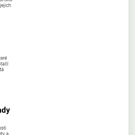
jejich
teré
tačí
tá
ady
sti
ty a