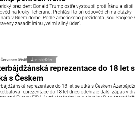
ický prezident Donald Trump ostře vystoupil proti Íránu a slíbil
ověď na kroky Teheránu. Prohlásil to při odpovědích na otázky
inářů v Bílém domě. Podle amerického prezidenta jsou Spojené 
raveny zasadit Íránu „velmi silný úder“.
 Červenec 09:45
Ázerbájdžán
erbájdžánská reprezentace do 18 let 
ká s Českem
rbájdžánská reprezentace do 18 let se utká s Českem Ázerbájd
ketbalová reprezentace do 18 let dnes odehraje další zápas v div
trovství Evropy FIBA. V závěrečném kole skupiny B se ázerbájd
 utká s reprezentací České republiky. Utkání se odehraje v chorv
tiji a začne ve 18:00 středoevropského letního času.
 Červenec 09:12
Ekonomika