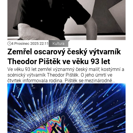
4 Prosinec 2025 22:11
Kultura
Zemřel oscarový český výtvarník
Theodor Pištěk ve věku 93 let
Ve věku 93 let zemřel významný český malíř, kostýmní a
scénický výtvarník Theodor Pištěk. O jeho úmrtí ve
čtvrtek informovala rodina. Pištěk se mezinárodně
proslavil především jako autor kostýmů k filmu Miloše
Formana Amadeus, za které v roce 1985 získal Oscara.