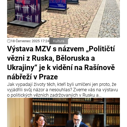
18 Červenec 2025 17:24
Kultura
Výstava MZV s názvem „Političtí
vězni z Ruska, Běloruska a
Ukrajiny“ je k vidění na Rašínově
nábřeží v Praze
Jak vypadají životy těch, kteří byli umlčeni jen proto, že
vyjádřili svůj názor a nesouhlas? Zveme vás na výstavu
o politických vězních zadržovaných v Rusku a
Bělorusku, kterou připravilo Ministerstvo zahraničních
věcí ve spolupráci s organizacemi Člověk v tísni, Prague
Civil Society Centre a Gulag.cz.