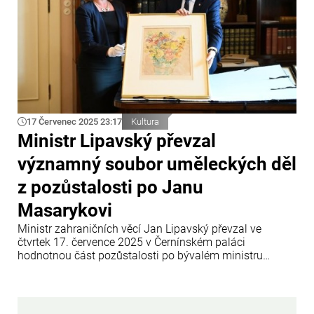
17 Červenec 2025 23:17
Kultura
Ministr Lipavský převzal
významný soubor uměleckých děl
z pozůstalosti po Janu
Masarykovi
Ministr zahraničních věcí Jan Lipavský převzal ve
čtvrtek 17. července 2025 v Černínském paláci
hodnotnou část pozůstalosti po bývalém ministru
zahraničí Janu Masarykovi. Soubor uměleckých děl,
který má nejen kulturní, ale i historickou hodnotu,
ministerstvu věnovala paní Alenka Soukup, dcera
Masarykova někdejšího tajemníka dr.