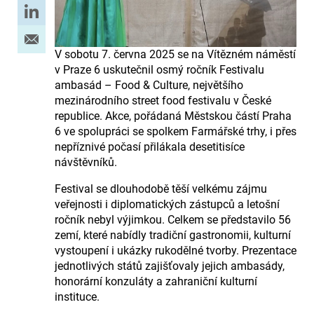
V sobotu 7. června 2025 se na Vítězném náměstí
v Praze 6 uskutečnil osmý ročník Festivalu
ambasád – Food & Culture, největšího
mezinárodního street food festivalu v České
republice. Akce, pořádaná Městskou částí Praha
6 ve spolupráci se spolkem Farmářské trhy, i přes
nepříznivé počasí přilákala desetitisíce
návštěvníků.
Festival se dlouhodobě těší velkému zájmu
veřejnosti i diplomatických zástupců a letošní
ročník nebyl výjimkou. Celkem se představilo 56
zemí, které nabídly tradiční gastronomii, kulturní
vystoupení i ukázky rukodělné tvorby. Prezentace
jednotlivých států zajišťovaly jejich ambasády,
honorární konzuláty a zahraniční kulturní
instituce.