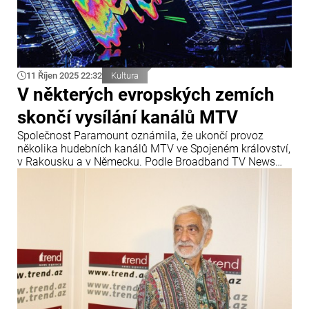
11 Říjen 2025 22:32
Kultura
V některých evropských zemích
skončí vysílání kanálů MTV
Společnost Paramount oznámila, že ukončí provoz
několika hudebních kanálů MTV ve Spojeném království,
v Rakousku a v Německu. Podle Broadband TV News
přestanou kanály MTV Music, MTV 80s, MTV 90s, Club
MTV a MTV Live po 31. prosinci vysílat ve Spojeném
království, kde fungovaly téměř 40 let. Na obrazovkách
zůstane pouze MTV HD.