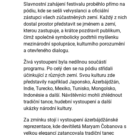
Slavnostní zahájení festivalu proběhlo přímo na
pódiu, kde se sešli velvyslanci a oficiální
zástupci všech zúčastněných zemí. Každý z nich
dostal prostor představit se jménem a zemí,
kterou zastupuje, a krátce pozdravit publikum,
čímž společně symbolicky podtrhli myšlenku
mezinárodní spolupráce, kulturního porozumění
a otevřeného dialogu.
Živá vystoupení byla nedílnou součástí
programu. Po celý den se na pódiu střídali
účinkující z různých zemí. Svou kulturu zde
představily například Japonsko, Ázerbájdžán,
Indie, Turecko, Mexiko, Tunisko, Mongolsko,
Indonésie a další. Návštěvníci mohli zhlédnout
tradiční tance, hudební vystoupení a další
ukázky národní kultury.
Za zmínku stojí i vystoupení ázerbájdžánské
reprezentace, kde devítiletá Maryam Čobanova s
velkou elegancí zatancovala tradiční tanec