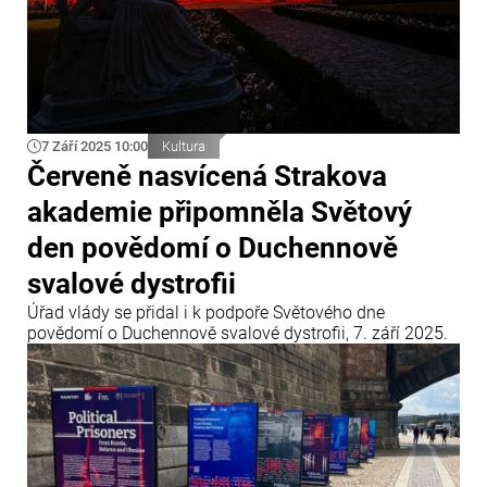
7 Září 2025 10:00
Kultura
Červeně nasvícená Strakova
akademie připomněla Světový
den povědomí o Duchennově
svalové dystrofii
Úřad vlády se přidal i k podpoře Světového dne
povědomí o Duchennově svalové dystrofii, 7. září 2025.