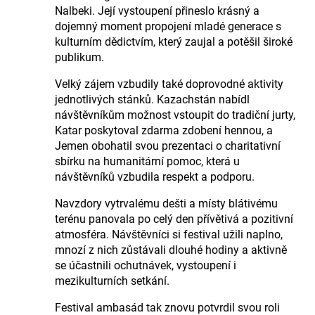
Nalbeki. Její vystoupení přineslo krásný a
dojemný moment propojení mladé generace s
kulturním dědictvím, který zaujal a potěšil široké
publikum.
Velký zájem vzbudily také doprovodné aktivity
jednotlivých stánků. Kazachstán nabídl
návštěvníkům možnost vstoupit do tradiční jurty,
Katar poskytoval zdarma zdobení hennou, a
Jemen obohatil svou prezentaci o charitativní
sbírku na humanitární pomoc, která u
návštěvníků vzbudila respekt a podporu.
Navzdory vytrvalému dešti a místy blátivému
terénu panovala po celý den přívětivá a pozitivní
atmosféra. Návštěvníci si festival užili naplno,
mnozí z nich zůstávali dlouhé hodiny a aktivně
se účastnili ochutnávek, vystoupení i
mezikulturních setkání.
Festival ambasád tak znovu potvrdil svou roli