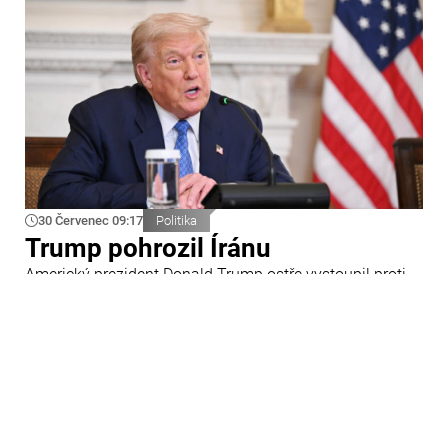
30 Červenec 09:17
Politika
Trump pohrozil Íránu
Americký prezident Donald Trump ostře vystoupil proti
Íránu a slíbil tvrdou odpověď na kroky Teheránu.
Prohlásil to při odpovědích na otázky novinářů v Bílém
domě. Podle amerického prezidenta jsou Spojené státy
připraveny zasadit Íránu „velmi silný úder“.