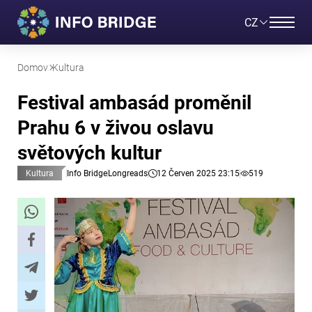
CZ
Domov
Kultura
Festival ambasád proměnil
Prahu 6 v živou oslavu
světových kultur
Kultura
Info Bridge
Longreads
12 Červen 2025 23:15
519