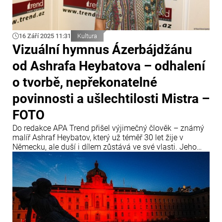
16 Září 2025 11:31
Kultura
Vizuální hymnus Ázerbájdžánu
od Ashrafa Heybatova – odhalení
o tvorbě, nepřekonatelné
povinnosti a ušlechtilosti Mistra –
FOTO
Do redakce APA Trend přišel výjimečný člověk – známý
malíř Ashraf Heybatov, který už téměř 30 let žije v
Německu, ale duší i dílem zůstává ve své vlasti. Jeho
tvorba není jen malířstvím. Je to dialog kultur, most mezi
Východem a Západem a především vizuální hymnus
Ázerbájdžánu.