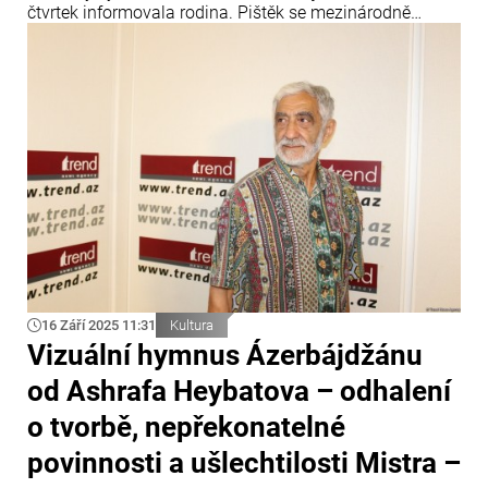
čtvrtek informovala rodina. Pištěk se mezinárodně
proslavil především jako autor kostýmů k filmu Miloše
Formana Amadeus, za které v roce 1985 získal Oscara.
16 Září 2025 11:31
Kultura
Vizuální hymnus Ázerbájdžánu
od Ashrafa Heybatova – odhalení
o tvorbě, nepřekonatelné
povinnosti a ušlechtilosti Mistra –