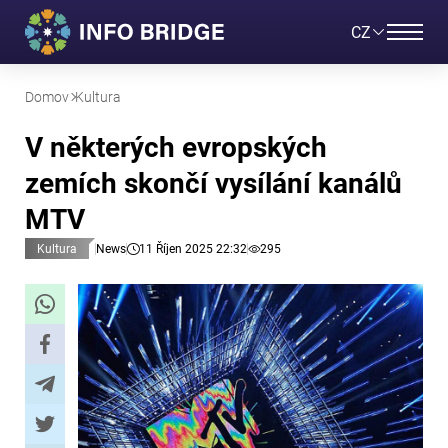
CZ
Domov
Kultura
V některých evropských
zemích skončí vysílání kanálů
MTV
Kultura
News
11 Říjen 2025 22:32
295