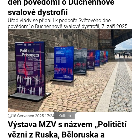
den povědomí o Duchennově
svalové dystrofii
Úřad vlády se přidal i k podpoře Světového dne
povědomí o Duchennově svalové dystrofii, 7. září 2025.
18 Červenec 2025 17:24
Kultura
Výstava MZV s názvem „Političtí
vězni z Ruska, Běloruska a