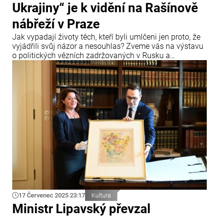
Ukrajiny“ je k vidění na Rašínově
nábřeží v Praze
Jak vypadají životy těch, kteří byli umlčeni jen proto, že
vyjádřili svůj názor a nesouhlas? Zveme vás na výstavu
o politických vězních zadržovaných v Rusku a
Bělorusku, kterou připravilo Ministerstvo zahraničních
věcí ve spolupráci s organizacemi Člověk v tísni, Prague
Civil Society Centre a Gulag.cz.
17 Červenec 2025 23:17
Kultura
Ministr Lipavský převzal