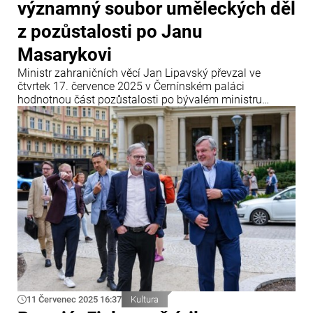
významný soubor uměleckých děl
z pozůstalosti po Janu
Masarykovi
Ministr zahraničních věcí Jan Lipavský převzal ve
čtvrtek 17. července 2025 v Černínském paláci
hodnotnou část pozůstalosti po bývalém ministru
zahraničí Janu Masarykovi. Soubor uměleckých děl,
který má nejen kulturní, ale i historickou hodnotu,
ministerstvu věnovala paní Alenka Soukup, dcera
Masarykova někdejšího tajemníka dr.
11 Červenec 2025 16:37
Kultura