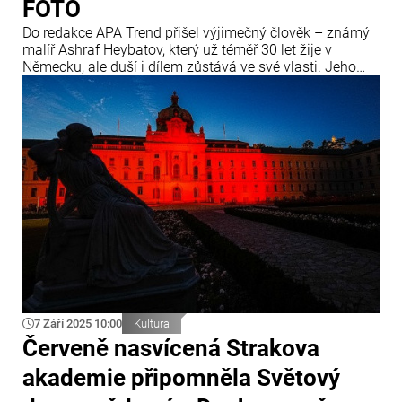
FOTO
Do redakce APA Trend přišel výjimečný člověk – známý
malíř Ashraf Heybatov, který už téměř 30 let žije v
Německu, ale duší i dílem zůstává ve své vlasti. Jeho
tvorba není jen malířstvím. Je to dialog kultur, most mezi
Východem a Západem a především vizuální hymnus
Ázerbájdžánu.
7 Září 2025 10:00
Kultura
Červeně nasvícená Strakova
akademie připomněla Světový