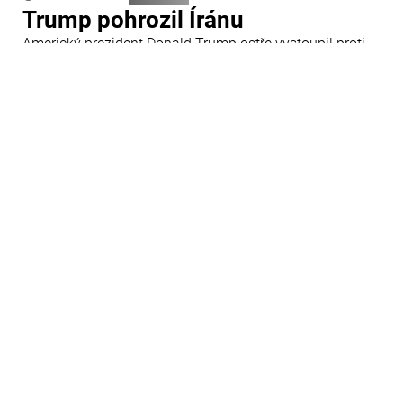
Trump pohrozil Íránu
Americký prezident Donald Trump ostře vystoupil proti
Íránu a slíbil tvrdou odpověď na kroky Teheránu.
Prohlásil to při odpovědích na otázky novinářů v Bílém
domě. Podle amerického prezidenta jsou Spojené státy
připraveny zasadit Íránu „velmi silný úder“.
29 Červenec 09:45
Ázerbájdžán
Ázerbájdžánská reprezentace do
18 let se utká s Českem