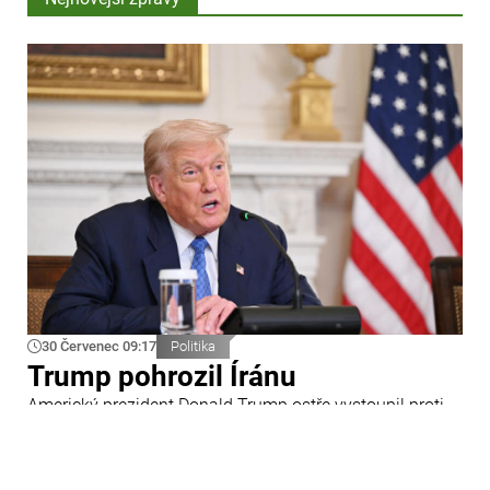
30 Červenec 09:17
Politika
Trump pohrozil Íránu
Americký prezident Donald Trump ostře vystoupil proti
Íránu a slíbil tvrdou odpověď na kroky Teheránu.
Prohlásil to při odpovědích na otázky novinářů v Bílém
domě. Podle amerického prezidenta jsou Spojené státy
připraveny zasadit Íránu „velmi silný úder“.