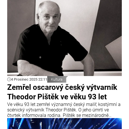
4 Prosinec 2025 22:11
Kultura
Zemřel oscarový český výtvarník
Theodor Pištěk ve věku 93 let
Ve věku 93 let zemřel významný český malíř, kostýmní a
scénický výtvarník Theodor Pištěk. O jeho úmrtí ve
čtvrtek informovala rodina. Pištěk se mezinárodně
proslavil především jako autor kostýmů k filmu Miloše
Formana Amadeus, za které v roce 1985 získal Oscara.