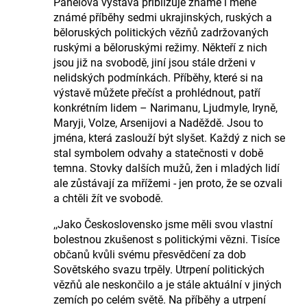
Panelová výstava přibližuje známé i méně
známé příběhy sedmi ukrajinských, ruských a
běloruských politických vězňů zadržovaných
ruskými a běloruskými režimy. Někteří z nich
jsou již na svobodě, jiní jsou stále drženi v
nelidských podmínkách. Příběhy, které si na
výstavě můžete přečíst a prohlédnout, patří
konkrétním lidem – Narimanu, Ljudmyle, Iryně,
Maryji, Volze, Arsenijovi a Naděždě. Jsou to
jména, která zaslouží být slyšet. Každý z nich se
stal symbolem odvahy a statečnosti v době
temna. Stovky dalších mužů, žen i mladých lidí
ale zůstávají za mřížemi - jen proto, že se ozvali
a chtěli žít ve svobodě.
,,Jako Československo jsme měli svou vlastní
bolestnou zkušenost s politickými vězni. Tisíce
občanů kvůli svému přesvědčení za dob
Sovětského svazu trpěly. Utrpení politických
vězňů ale neskončilo a je stále aktuální v jiných
zemích po celém světě. Na příběhy a utrpení