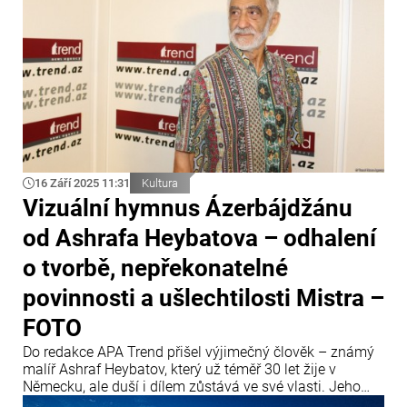
16 Září 2025 11:31
Kultura
Vizuální hymnus Ázerbájdžánu
od Ashrafa Heybatova – odhalení
o tvorbě, nepřekonatelné
povinnosti a ušlechtilosti Mistra –
FOTO
Do redakce APA Trend přišel výjimečný člověk – známý
malíř Ashraf Heybatov, který už téměř 30 let žije v
Německu, ale duší i dílem zůstává ve své vlasti. Jeho
tvorba není jen malířstvím. Je to dialog kultur, most mezi