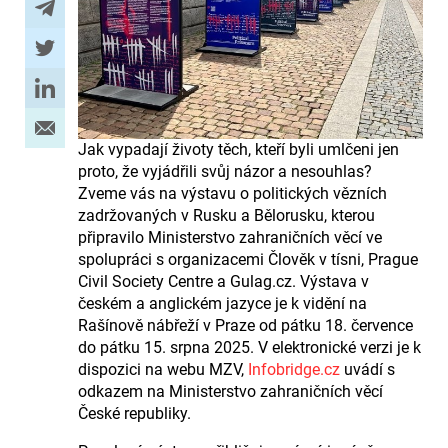
Jak vypadají životy těch, kteří byli umlčeni jen
proto, že vyjádřili svůj názor a nesouhlas?
Zveme vás na výstavu o politických vězních
zadržovaných v Rusku a Bělorusku, kterou
připravilo Ministerstvo zahraničních věcí ve
spolupráci s organizacemi Člověk v tísni, Prague
Civil Society Centre a Gulag.cz. Výstava v
českém a anglickém jazyce je k vidění na
Rašínově nábřeží v Praze od pátku 18. července
do pátku 15. srpna 2025. V elektronické verzi je k
dispozici na webu MZV,
Infobridge.cz
uvádí s
odkazem na Ministerstvo zahraničních věcí
České republiky.