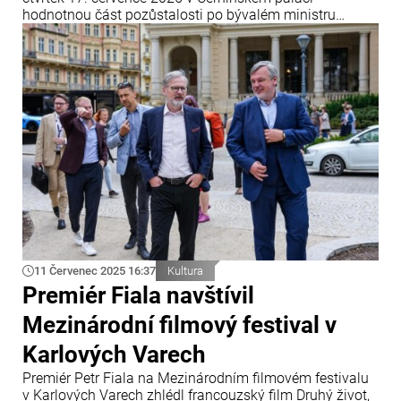
hodnotnou část pozůstalosti po bývalém ministru
zahraničí Janu Masarykovi. Soubor uměleckých děl,
který má nejen kulturní, ale i historickou hodnotu,
ministerstvu věnovala paní Alenka Soukup, dcera
Masarykova někdejšího tajemníka dr.
11 Červenec 2025 16:37
Kultura
Premiér Fiala navštívil
Mezinárodní filmový festival v
Karlových Varech
Premiér Petr Fiala na Mezinárodním filmovém festivalu
v Karlových Varech zhlédl francouzský film Druhý život,