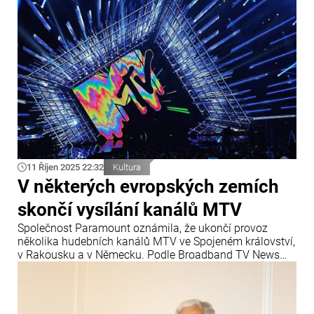
11 Říjen 2025 22:32
Kultura
V některých evropských zemích
skončí vysílání kanálů MTV
Společnost Paramount oznámila, že ukončí provoz
několika hudebních kanálů MTV ve Spojeném království,
v Rakousku a v Německu. Podle Broadband TV News
přestanou kanály MTV Music, MTV 80s, MTV 90s, Club
MTV a MTV Live po 31. prosinci vysílat ve Spojeném
království, kde fungovaly téměř 40 let. Na obrazovkách
zůstane pouze MTV HD.