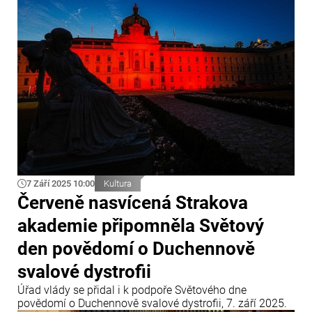
Východem a Západem a především vizuální hymnus
Ázerbájdžánu.
7 Září 2025 10:00
Kultura
Červeně nasvícená Strakova
akademie připomněla Světový
den povědomí o Duchennově
svalové dystrofii
Úřad vlády se přidal i k podpoře Světového dne
povědomí o Duchennově svalové dystrofii, 7. září 2025.