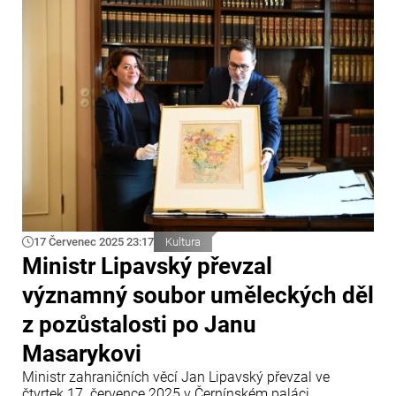
17 Červenec 2025 23:17
Kultura
Ministr Lipavský převzal
významný soubor uměleckých děl
z pozůstalosti po Janu
Masarykovi
Ministr zahraničních věcí Jan Lipavský převzal ve
čtvrtek 17. července 2025 v Černínském paláci