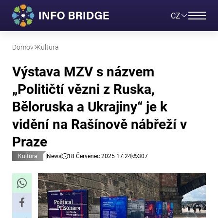
CZ
Domov
Kultura
Výstava MZV s názvem
„Političtí vězni z Ruska,
Běloruska a Ukrajiny“ je k
vidění na Rašínově nábřeží v
Praze
Kultura
News
18 Červenec 2025 17:24
307