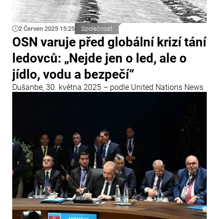
2 Červen 2025 15:25
Společnost
OSN varuje před globální krizí tání
ledovců: „Nejde jen o led, ale o
jídlo, vodu a bezpečí“
Dušanbe, 30. května 2025 – podle United Nations News