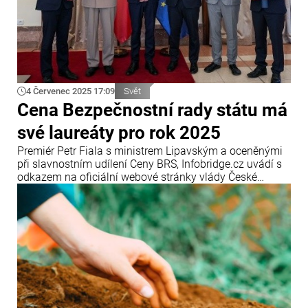
4 Červenec 2025 17:09
Svět
Cena Bezpečnostní rady státu má
své laureáty pro rok 2025
Premiér Petr Fiala s ministrem Lipavským a oceněnými
při slavnostním udílení Ceny BRS, Infobridge.cz uvádí s
odkazem na oficiální webové stránky vlády České
republiky.