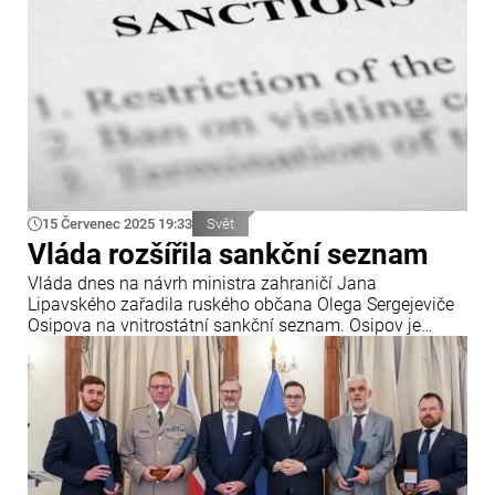
15 Červenec 2025 19:33
Svět
Vláda rozšířila sankční seznam
Vláda dnes na návrh ministra zahraničí Jana
Lipavského zařadila ruského občana Olega Sergejeviče
Osipova na vnitrostátní sankční seznam. Osipov je
blízkým spolupracovníkem Dmitrije Medvěděva,
dlouhodobě šíří extremistické výroky a v dubnu
adresoval věrohodné výhrůžky českému občanovi
Dominiku Haškovi.