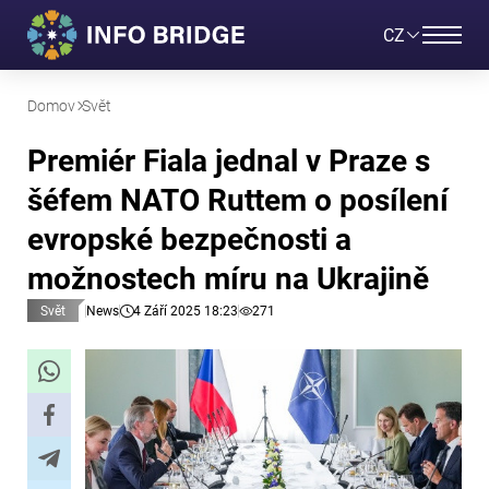
CZ
Domov
Svět
Premiér Fiala jednal v Praze s
šéfem NATO Ruttem o posílení
evropské bezpečnosti a
možnostech míru na Ukrajině
Svět
News
4 Září 2025 18:23
271