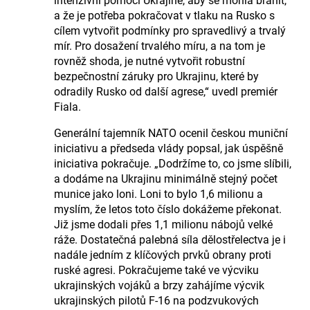
intenzivní pomoci Ukrajině, aby se mohla bránit,
a že je potřeba pokračovat v tlaku na Rusko s
cílem vytvořit podmínky pro spravedlivý a trvalý
mír. Pro dosažení trvalého míru, a na tom je
rovněž shoda, je nutné vytvořit robustní
bezpečnostní záruky pro Ukrajinu, které by
odradily Rusko od další agrese,“ uvedl premiér
Fiala.
Generální tajemník NATO ocenil českou muniční
iniciativu a předseda vlády popsal, jak úspěšně
iniciativa pokračuje. „Dodržíme to, co jsme slíbili,
a dodáme na Ukrajinu minimálně stejný počet
munice jako loni. Loni to bylo 1,6 milionu a
myslím, že letos toto číslo dokážeme překonat.
Již jsme dodali přes 1,1 milionu nábojů velké
ráže. Dostatečná palebná síla dělostřelectva je i
nadále jedním z klíčových prvků obrany proti
ruské agresi. Pokračujeme také ve výcviku
ukrajinských vojáků a brzy zahájíme výcvik
ukrajinských pilotů F-16 na podzvukových