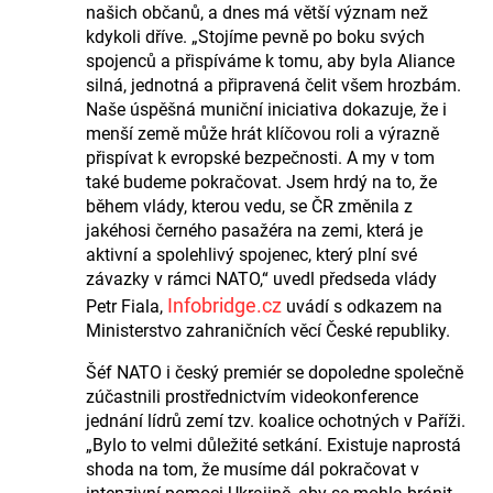
našich občanů, a dnes má větší význam než
kdykoli dříve. „Stojíme pevně po boku svých
spojenců a přispíváme k tomu, aby byla Aliance
silná, jednotná a připravená čelit všem hrozbám.
Naše úspěšná muniční iniciativa dokazuje, že i
menší země může hrát klíčovou roli a výrazně
přispívat k evropské bezpečnosti. A my v tom
také budeme pokračovat. Jsem hrdý na to, že
během vlády, kterou vedu, se ČR změnila z
jakéhosi černého pasažéra na zemi, která je
aktivní a spolehlivý spojenec, který plní své
závazky v rámci NATO,“ uvedl předseda vlády
Infobridge.cz
Petr Fiala,
uvádí s odkazem na
Ministerstvo zahraničních věcí České republiky.
Šéf NATO i český premiér se dopoledne společně
zúčastnili prostřednictvím videokonference
jednání lídrů zemí tzv. koalice ochotných v Paříži.
„Bylo to velmi důležité setkání. Existuje naprostá
shoda na tom, že musíme dál pokračovat v