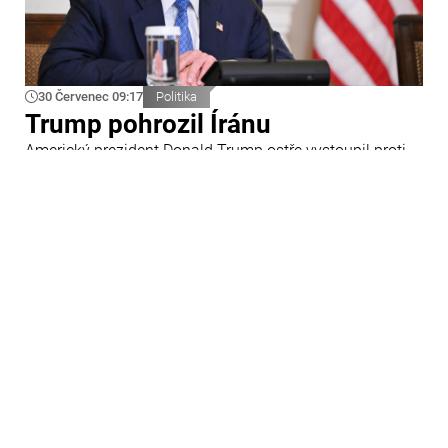
30 Červenec 09:17
Politika
Trump pohrozil Íránu
Americký prezident Donald Trump ostře vystoupil proti
Íránu a slíbil tvrdou odpověď na kroky Teheránu.
Prohlásil to při odpovědích na otázky novinářů v Bílém
domě. Podle amerického prezidenta jsou Spojené státy
připraveny zasadit Íránu „velmi silný úder“.