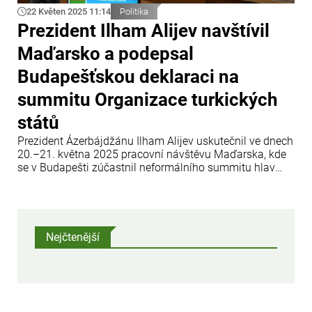
22 Květen 2025 11:14
Politika
Prezident Ilham Alijev navštívil
Maďarsko a podepsal
Budapešťskou deklaraci na
summitu Organizace turkických
států
Prezident Ázerbájdžánu Ilham Alijev uskutečnil ve dnech
20.–21. května 2025 pracovní návštěvu Maďarska, kde
se v Budapešti zúčastnil neformálního summitu hlav
států Organizace turkických států (OTS).
Nejčtenější