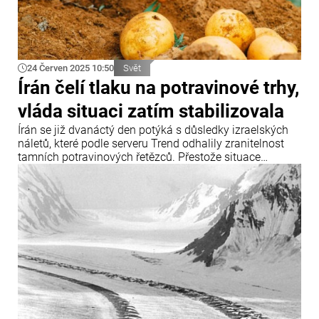
24 Červen 2025 10:50
Svět
Írán čelí tlaku na potravinové trhy,
vláda situaci zatím stabilizovala
Írán se již dvanáctý den potýká s důsledky izraelských
náletů, které podle serveru Trend odhalily zranitelnost
tamních potravinových řetězců. Přestože situace
zůstává napjatá, rychlé zásahy íránské vlády zatím
pomohly zabránit vážnější potravinové krizi, uvádí Info
Bridge s odkazem na Trend.