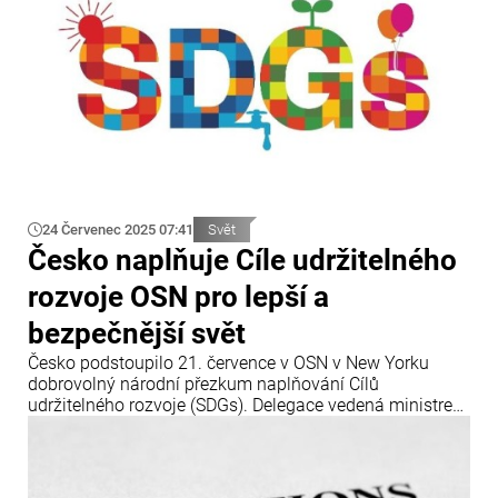
24 Červenec 2025 07:41
Svět
Česko naplňuje Cíle udržitelného
rozvoje OSN pro lepší a
bezpečnější svět
Česko podstoupilo 21. července v OSN v New Yorku
dobrovolný národní přezkum naplňování Cílů
udržitelného rozvoje (SDGs). Delegace vedená ministrem
pro místní rozvoj Petrem Kulhánkem představila zprávu,
podle které dosáhla ČR pokroku v oblasti boje proti
chudobě či ochrany přírody.