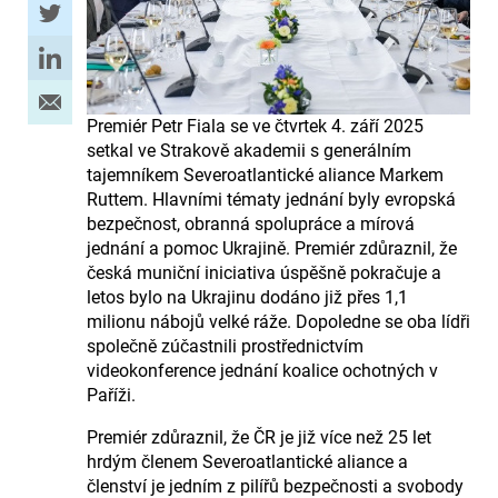
Premiér Petr Fiala se ve čtvrtek 4. září 2025
setkal ve Strakově akademii s generálním
tajemníkem Severoatlantické aliance Markem
Ruttem. Hlavními tématy jednání byly evropská
bezpečnost, obranná spolupráce a mírová
jednání a pomoc Ukrajině. Premiér zdůraznil, že
česká muniční iniciativa úspěšně pokračuje a
letos bylo na Ukrajinu dodáno již přes 1,1
milionu nábojů velké ráže. Dopoledne se oba lídři
společně zúčastnili prostřednictvím
videokonference jednání koalice ochotných v
Paříži.
Premiér zdůraznil, že ČR je již více než 25 let
hrdým členem Severoatlantické aliance a
členství je jedním z pilířů bezpečnosti a svobody