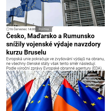
16 Červenec 14:00
Politika
Česko, Maďarsko a Rumunsko
snížily vojenské výdaje navzdory
kurzu Bruselu
Evropská unie pokračuje ve zvyšování výdajů na obranu,
ne všechny členské státy však tento směr následují.
Podle výroční zprávy Evropské obranné agentury (EDA)
tři členské země – Česko, Maďarsko a Rumunsko – v
roce 2025 své obranné výdaje snížily, přestože Brusel
prosazuje jejich další navyšování.