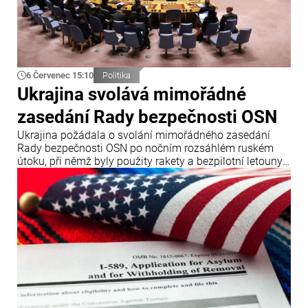
6 Červenec 15:10
Politika
Ukrajina svolává mimořádné
zasedání Rady bezpečnosti OSN
Ukrajina požádala o svolání mimořádného zasedání
Rady bezpečnosti OSN po nočním rozsáhlém ruském
útoku, při němž byly použity rakety a bezpilotní letouny.
Oznámil to ukrajinský ministr zahraničních věcí Andrij
Sybiha.