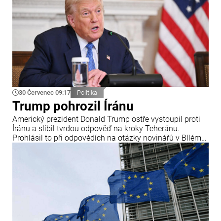
30 Červenec 09:17
Politika
Trump pohrozil Íránu
Americký prezident Donald Trump ostře vystoupil proti
Íránu a slíbil tvrdou odpověď na kroky Teheránu.
Prohlásil to při odpovědích na otázky novinářů v Bílém
domě. Podle amerického prezidenta jsou Spojené státy
připraveny zasadit Íránu „velmi silný úder“.