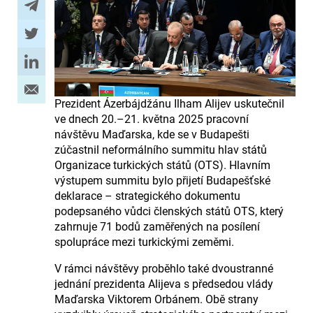
Prezident Ázerbájdžánu Ilham Alijev uskutečnil
ve dnech 20.–21. května 2025 pracovní
návštěvu Maďarska, kde se v Budapešti
zúčastnil neformálního summitu hlav států
Organizace turkických států (OTS). Hlavním
výstupem summitu bylo přijetí Budapešťské
deklarace – strategického dokumentu
podepsaného vůdci členských států OTS, který
zahrnuje 71 bodů zaměřených na posílení
spolupráce mezi turkickými zeměmi.
V rámci návštěvy proběhlo také dvoustranné
jednání prezidenta Alijeva s předsedou vlády
Maďarska Viktorem Orbánem. Obě strany