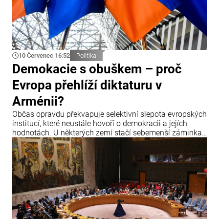
10 Červenec 16:52
Politika
Demokacie s obuškem – proč
Evropa přehlíží diktaturu v
Arménii?
Občas opravdu překvapuje selektivní slepota evropských
institucí, které neustále hovoří o demokracii a jejích
hodnotách. U některých zemí stačí sebemenší záminka,
aby zazněla obvinění, hrozby sankcemi a hlasitá
prohlášení o krizi demokracie.