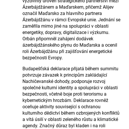
vyzdvihly úroveň strategického partnerství mezi
Ázerbájdžánem a Maďarskem, přičemž Alijev
označil Maďarsko za hlavního partnera
Ázerbájdžánu v rámci Evropské unie. Jednání se
zaměřila mimo jiné na spolupráci v oblasti
energetiky, dopravy, digitalizace i výzkumu.
Orbán připomněl zahájení dodávek
ázerbájdžánského plynu do Maďarska a ocenil
roli Ázerbájdžánu při zajišťování energetické
bezpečnosti Evropy.
Budapešťská deklarace přijatá během summitu
potvrzuje závazek k principům zakládající
Nachičevanské dohody, podporuje rozvoj
společné kulturní identity a spolupráci v oblasti
bezpečnosti, včetně boje proti terorismu a
kybernetickým hrozbám. Deklarace rovněž
oceňuje aktivity související s ochranou
kulturního dědictví během ozbrojených konfliktů
a vítá úsilí v oblasti zeleného růstu a klimatické
agendy. Značný důraz byl kladen i na roli