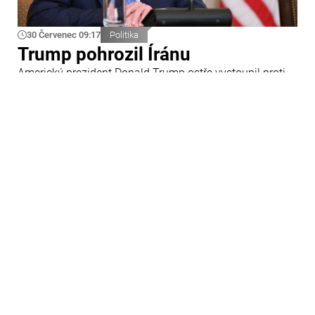
30 Červenec 09:17
Politika
Trump pohrozil Íránu
Americký prezident Donald Trump ostře vystoupil proti
Íránu a slíbil tvrdou odpověď na kroky Teheránu.
Prohlásil to při odpovědích na otázky novinářů v Bílém
domě. Podle amerického prezidenta jsou Spojené státy
připraveny zasadit Íránu „velmi silný úder“.
29 Červenec 09:45
Ázerbájdžán