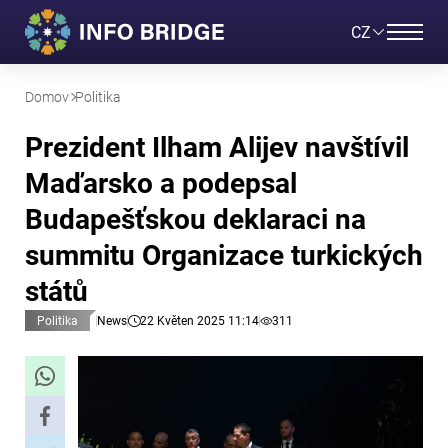
CZ
Domov
Politika
Prezident Ilham Alijev navštívil
Maďarsko a podepsal
Budapešťskou deklaraci na
summitu Organizace turkických
států
Politika
News
22 Květen 2025 11:14
311