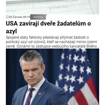
29 Červen 09:19
Politika
USA zavírají dveře žadatelům o
azyl
Spojené státy fakticky přestávají přijímat žádosti o
politický azyl od cizinců, kteří se nacházejí mimo území
země. Oznámil to zástupce vedoucího kanceláře Bílého
domu Stephen Miller po rozhodnutí Nejvyššího soudu
USA, který zpřísnil pravidla pro udělování azylu.