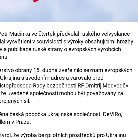
Petr Macinka ve čtvrtek předvolal ruského velvyslance
 vysvětlení v souvislosti s výroky obsahujícími hrozby
a publikace ruské strany o evropských výrobcích
inu.
erstvo obrany 15. dubna zveřejnilo seznam evropských
 Ukrajinu s uvedením adres a varovalo před
Místopředseda Rady bezpečnosti RF Dmitrij Medveděv
dl, že uvedené společnosti mohou být považovány za
rojených sil.
na česká pobočka ukrajinské společnosti DeVIRo,
dlem v Praze.
vrdí, že výroba bezpilotních prostředků pro Ukrajinu