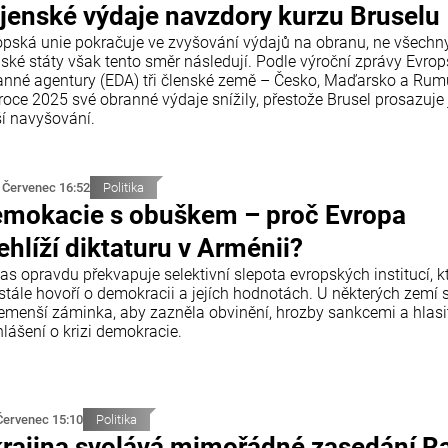
jenské výdaje navzdory kurzu Bruselu
opská unie pokračuje ve zvyšování výdajů na obranu, ne všechn
nské státy však tento směr následují. Podle výroční zprávy Evro
anné agentury (EDA) tři členské země – Česko, Maďarsko a Ru
roce 2025 své obranné výdaje snížily, přestože Brusel prosazuje 
ší navyšování.
 Červenec 16:52
Politika
mokacie s obuškem – proč Evropa
ehlíží diktaturu v Arménii?
as opravdu překvapuje selektivní slepota evropských institucí, k
stále hovoří o demokracii a jejích hodnotách. U některých zemí s
emenší záminka, aby zazněla obvinění, hrozby sankcemi a hlasi
lášení o krizi demokracie.
Červenec 15:10
Politika
rajina svolává mimořádné zasedání R