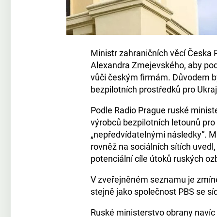
Ministr zahraničních věcí Česka 
Alexandra Zmejevského, aby podal
vůči českým firmám. Důvodem byl
bezpilotních prostředků pro Ukraj
Podle Radio Prague ruské minist
výrobců bezpilotních letounů pro
„nepředvídatelnými následky“. 
rovněž na sociálních sítích uve
potenciální cíle útoků ruských ozb
V zveřejněném seznamu je zmíně
stejně jako společnost PBS se sí
Ruské ministerstvo obrany navíc t