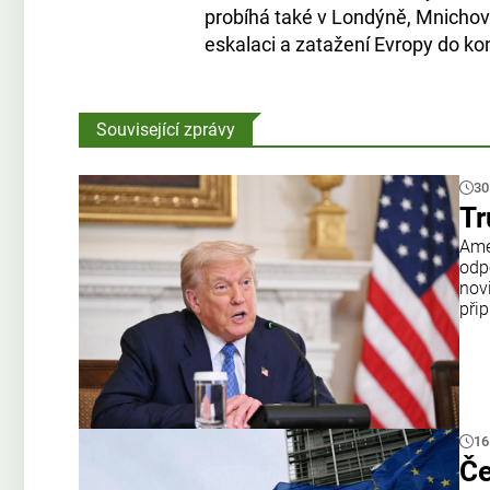
probíhá také v Londýně, Mnichově
eskalaci a zatažení Evropy do kon
Související zprávy
30
Tr
Amer
odp
nov
přip
16
Če