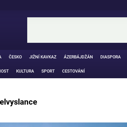
A
ČESKO
JIŽNÍ KAVKAZ
ÁZERBÁJDŽÁN
DIASPORA
NOST
KULTURA
SPORT
CESTOVÁNÍ
velvyslance