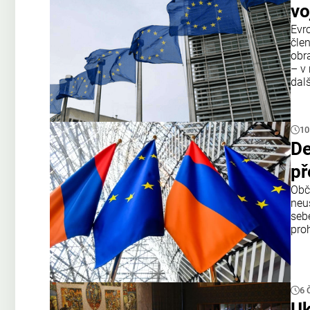
vo
Evr
čle
obr
– v 
dal
10
De
př
Obč
neu
seb
proh
6 
Uk