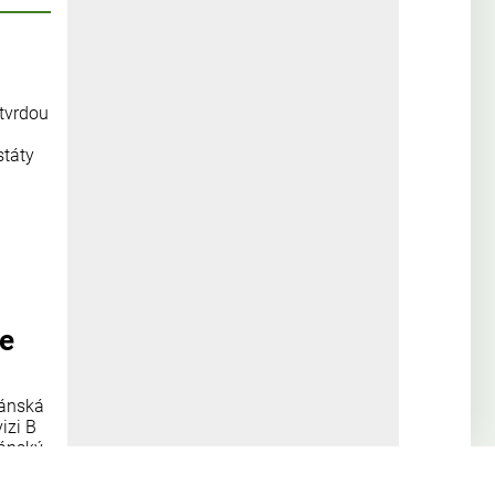
 tvrdou
státy
se
žánská
izi B
žánský
atské