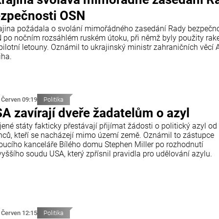
zpečnosti OSN
ajina požádala o svolání mimořádného zasedání Rady bezpečno
 po nočním rozsáhlém ruském útoku, při němž byly použity rake
ilotní letouny. Oznámil to ukrajinský ministr zahraničních věcí A
iha.
 Červen 09:19
Politika
A zavírají dveře žadatelům o azyl
ené státy fakticky přestávají přijímat žádosti o politický azyl od
inců, kteří se nacházejí mimo území země. Oznámil to zástupce
oucího kanceláře Bílého domu Stephen Miller po rozhodnutí
yššího soudu USA, který zpřísnil pravidla pro udělování azylu.
 Červen 12:15
Politika