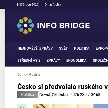
6 Srpen 2026
O nás
Archiv
NEJNOVĚJŠÍ ZPRÁVY
SVĚT
POLITIKA
EVROP
STŘEDNÍ ASIE
ZPRÁVY
EKONOMIKA
SPOLEČ
Domov
Politika
Česko si předvolalo ruského 
Politika
News
16 Duben 2026 23:57
168