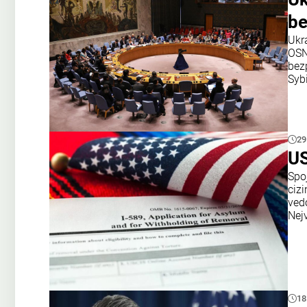
be
Ukr
OSN
bezp
Syb
29
US
Spoj
ciz
ved
Nejv
18