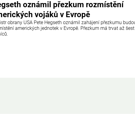
gseth oznámil přezkum rozmístění
erických vojáků v Evropě
istr obrany USA Pete Hegseth oznámil zahájení přezkumu budo
místění amerických jednotek v Evropě. Přezkum má trvat až šest
íců.