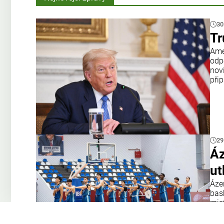
30
Tr
Amer
odp
nov
přip
29
Áz
ut
Áze
bas
mis
tým
Opa