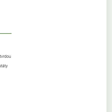
 tvrdou
státy