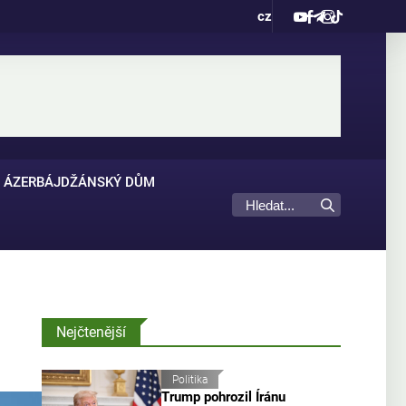
cz
ÁZERBÁJDŽÁNSKÝ DŮM
Nejčtenější
Politika
Trump pohrozil Íránu