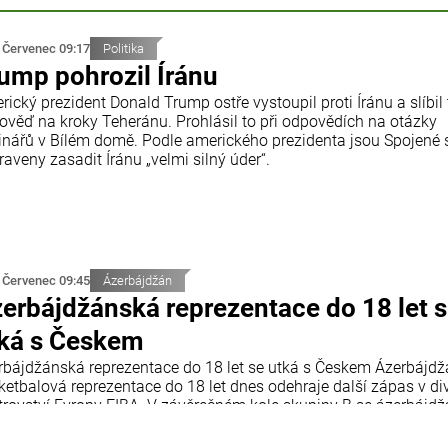
 Červenec 09:17
Politika
ump pohrozil Íránu
ický prezident Donald Trump ostře vystoupil proti Íránu a slíbil
ověď na kroky Teheránu. Prohlásil to při odpovědích na otázky
inářů v Bílém domě. Podle amerického prezidenta jsou Spojené 
raveny zasadit Íránu „velmi silný úder“.
 Červenec 09:45
Ázerbájdžán
erbájdžánská reprezentace do 18 let 
ká s Českem
rbájdžánská reprezentace do 18 let se utká s Českem Ázerbájd
ketbalová reprezentace do 18 let dnes odehraje další zápas v div
trovství Evropy FIBA. V závěrečném kole skupiny B se ázerbájd
 utká s reprezentací České republiky. Utkání se odehraje v chorv
tiji a začne ve 18:00 středoevropského letního času.