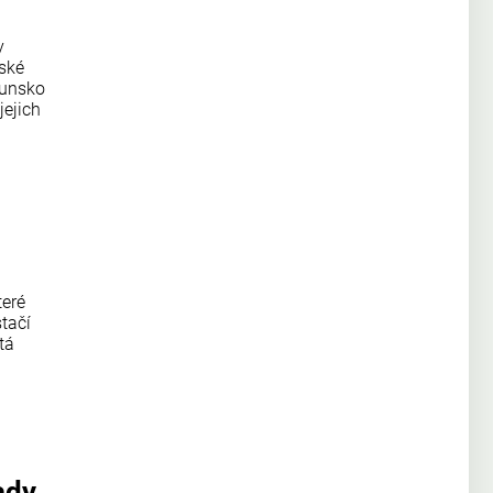
y
pské
munsko
jejich
teré
tačí
tá
ady