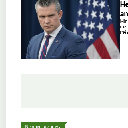
He
am
Min
roz
měs
Nejnovější zprávy