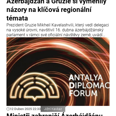
Ázerbájdžán a Gruzie si vyměnily
názory na klíčová regionální
témata
Prezident Gruzie Mikheil Kavelashvili, který vedl delegaci
na vysoké úrovni, navštívil 16. dubna ázerbájdžánský
parlament v rámci své oficiální návštěvy země, uvádí
Info Bridge s odkazem na Trend.
12 Duben 2025 22:33
Jižní Kavkaz
Ministři zahraničí Ázerbájdžánu,