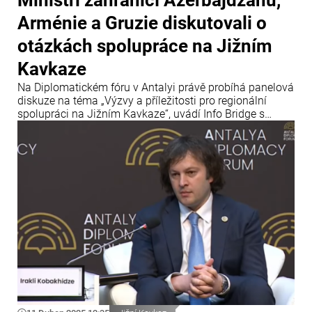
Arménie a Gruzie diskutovali o
otázkách spolupráce na Jižním
Kavkaze
Na Diplomatickém fóru v Antalyi právě probíhá panelová
diskuze na téma „Výzvy a příležitosti pro regionální
spolupráci na Jižním Kavkaze“, uvádí Info Bridge s
odkazem na Trend. Panelu se účastní ministr zahraničí
Ázerbájdžánu Jejhun Bayramov, ministryně zahraničí
Gruzie Maka Botchorishvili a arménský ministr zahraničí
Ararat Mirzojan.