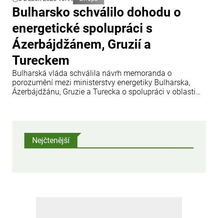
Bulharsko schválilo dohodu o
energetické spolupráci s
Ázerbájdžánem, Gruzií a
Tureckem
Bulharská vláda schválila návrh memoranda o
porozumění mezi ministerstvy energetiky Bulharska,
Ázerbájdžánu, Gruzie a Turecka o spolupráci v oblasti
přenosu a obchodu se zelenou elektřinou, uvádí Info
Bridge s odkazem na Trend. Rozhodnutí oznámila Rada
ministrů Bulharska.
Nejčtenější