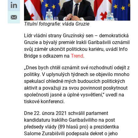
Titulní fotografie: vláda Gruzie
Lídr vládní strany Gruzínský sen – demokratická
Gruzie a bývalý premiér Irakli Garibašvili oznámil
svůj záměr ukončit politickou kariéru, uvádí Info
Bridge s odkazem na
Trend
.
„Dnes bych chtěl oznámit své rozhodnutí odejít z
politiky. V uplynulých týdnech se objevilo mnoho
spekulací ohledně mých budoucích politických
aktivit a považuji za svou povinnost poskytnout
společnosti jasné a úplné vysvětlení,“ uvedl na
tiskové konferenci.
Dne 22. února 2021 schválil parlament
kandidaturu Irakliho Garibašviliho na post
předsedy vlády (89 hlasů pro) a prezidentka
Salome Zurabišvili podepsala dekret o jeho