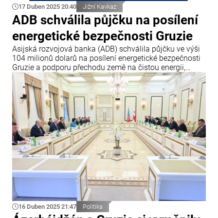
17 Duben 2025 20:40
Jižní Kavkaz
ADB schválila půjčku na posílení
energetické bezpečnosti Gruzie
Asijská rozvojová banka (ADB) schválila půjčku ve výši
104 milionů dolarů na posílení energetické bezpečnosti
Gruzie a podporu přechodu země na čistou energii,
uvádí Info Bridge s odkazem na Trend.
16 Duben 2025 21:47
Politika