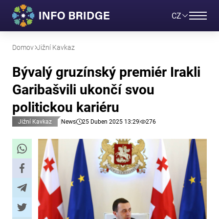
CZ
Domov
Jižní Kavkaz
Bývalý gruzínský premiér Irakli
Garibašvili ukončí svou
politickou kariéru
Jižní Kavkaz
News
25 Duben 2025 13:29
276