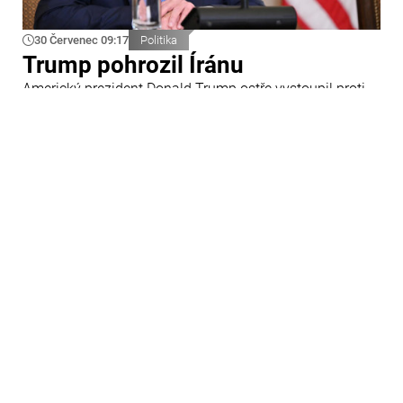
30 Červenec 09:17
Politika
Trump pohrozil Íránu
Americký prezident Donald Trump ostře vystoupil proti
Íránu a slíbil tvrdou odpověď na kroky Teheránu.
Prohlásil to při odpovědích na otázky novinářů v Bílém
domě. Podle amerického prezidenta jsou Spojené státy
připraveny zasadit Íránu „velmi silný úder“.
29 Červenec 09:45
Ázerbájdžán