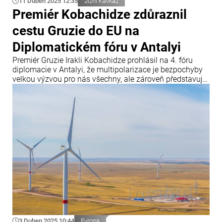
11 Duben 2025 12:35
Jižní Kavkaz
Premiér Kobachidze zdůraznil
cestu Gruzie do EU na
Diplomatickém fóru v Antalyi
Premiér Gruzie Irakli Kobachidze prohlásil na 4. fóru
diplomacie v Antalyi, že multipolarizace je bezpochyby
velkou výzvou pro nás všechny, ale zároveň představuje
příležitost pro země jako je Gruzie, uvádí Info Bridge s
odkazem na Trend.
3 Duben 2025 10:44
Evropa