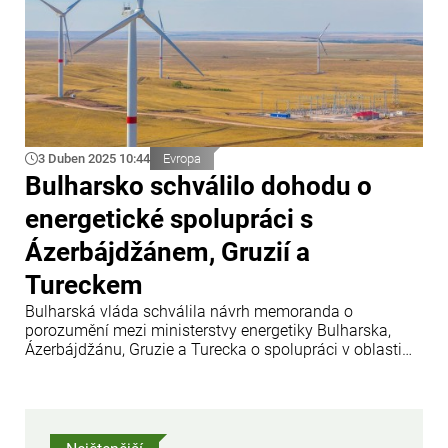
3 Duben 2025 10:44
Evropa
Bulharsko schválilo dohodu o
energetické spolupráci s
Ázerbájdžánem, Gruzií a
Tureckem
Bulharská vláda schválila návrh memoranda o
porozumění mezi ministerstvy energetiky Bulharska,
Ázerbájdžánu, Gruzie a Turecka o spolupráci v oblasti
přenosu a obchodu se zelenou elektřinou, uvádí Info
Bridge s odkazem na Trend. Rozhodnutí oznámila Rada
ministrů Bulharska.