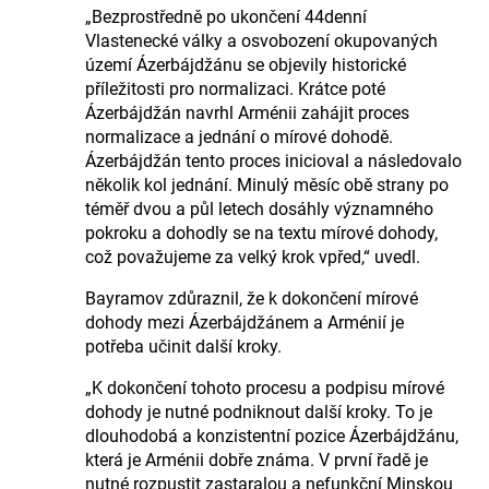
„Bezprostředně po ukončení 44denní
Vlastenecké války a osvobození okupovaných
území Ázerbájdžánu se objevily historické
příležitosti pro normalizaci. Krátce poté
Ázerbájdžán navrhl Arménii zahájit proces
normalizace a jednání o mírové dohodě.
Ázerbájdžán tento proces inicioval a následovalo
několik kol jednání. Minulý měsíc obě strany po
téměř dvou a půl letech dosáhly významného
pokroku a dohodly se na textu mírové dohody,
což považujeme za velký krok vpřed,“ uvedl.
Bayramov zdůraznil, že k dokončení mírové
dohody mezi Ázerbájdžánem a Arménií je
potřeba učinit další kroky.
„K dokončení tohoto procesu a podpisu mírové
dohody je nutné podniknout další kroky. To je
dlouhodobá a konzistentní pozice Ázerbájdžánu,
která je Arménii dobře známa. V první řadě je
nutné rozpustit zastaralou a nefunkční Minskou