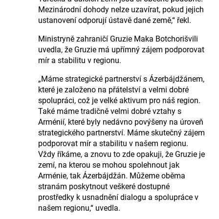
Mezinárodní dohody nelze uzavírat, pokud jejich
ustanovení odporují ústavě dané země,“ řekl.
Ministryně zahraničí Gruzie Maka Botchorišvili
uvedla, že Gruzie má upřímný zájem podporovat
mír a stabilitu v regionu.
„Máme strategické partnerství s Ázerbájdžánem,
které je založeno na přátelství a velmi dobré
spolupráci, což je velké aktivum pro náš region.
Také máme tradičně velmi dobré vztahy s
Arménií, které byly nedávno povýšeny na úroveň
strategického partnerství. Máme skutečný zájem
podporovat mír a stabilitu v našem regionu.
Vždy říkáme, a znovu to zde opakuji, že Gruzie je
zemí, na kterou se mohou spolehnout jak
Arménie, tak Ázerbájdžán. Můžeme oběma
stranám poskytnout veškeré dostupné
prostředky k usnadnění dialogu a spolupráce v
našem regionu,“ uvedla.