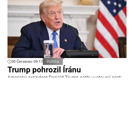
30 Červenec 09:17
Politika
Trump pohrozil Íránu
Americký prezident Donald Trump ostře vystoupil proti
Íránu a slíbil tvrdou odpověď na kroky Teheránu.
Prohlásil to při odpovědích na otázky novinářů v Bílém
domě. Podle amerického prezidenta jsou Spojené státy
připraveny zasadit Íránu „velmi silný úder“.