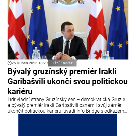
25 Duben 2025 13:29
Jižní Kavkaz
Bývalý gruzínský premiér Irakli
Garibašvili ukončí svou politickou
kariéru
Lídr vládní strany Gruzínský sen – demokratická Gruzie
a bývalý premiér Irakli Garibašvili oznámil svůj záměr
ukončit politickou kariéru, uvádí Info Bridge s odkazem
na Trend.