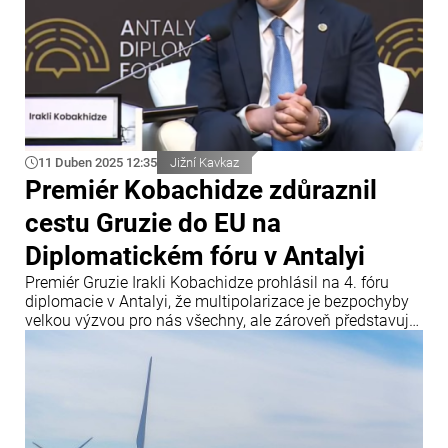
11 Duben 2025 12:35
Jižní Kavkaz
Premiér Kobachidze zdůraznil
cestu Gruzie do EU na
Diplomatickém fóru v Antalyi
Premiér Gruzie Irakli Kobachidze prohlásil na 4. fóru
diplomacie v Antalyi, že multipolarizace je bezpochyby
velkou výzvou pro nás všechny, ale zároveň představuje
příležitost pro země jako je Gruzie, uvádí Info Bridge s
odkazem na Trend.