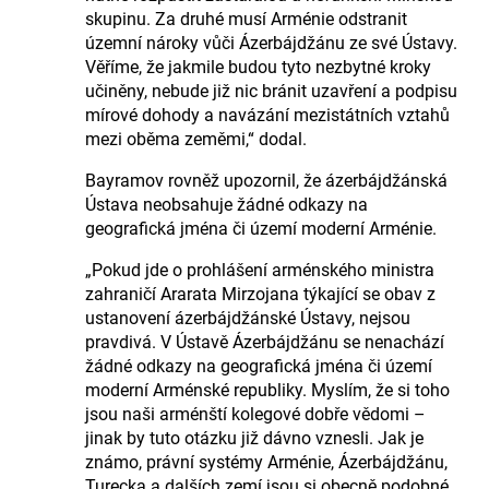
skupinu. Za druhé musí Arménie odstranit
územní nároky vůči Ázerbájdžánu ze své Ústavy.
Věříme, že jakmile budou tyto nezbytné kroky
učiněny, nebude již nic bránit uzavření a podpisu
mírové dohody a navázání mezistátních vztahů
mezi oběma zeměmi,“ dodal.
Bayramov rovněž upozornil, že ázerbájdžánská
Ústava neobsahuje žádné odkazy na
geografická jména či území moderní Arménie.
„Pokud jde o prohlášení arménského ministra
zahraničí Ararata Mirzojana týkající se obav z
ustanovení ázerbájdžánské Ústavy, nejsou
pravdivá. V Ústavě Ázerbájdžánu se nenachází
žádné odkazy na geografická jména či území
moderní Arménské republiky. Myslím, že si toho
jsou naši arménští kolegové dobře vědomi –
jinak by tuto otázku již dávno vznesli. Jak je
známo, právní systémy Arménie, Ázerbájdžánu,
Turecka a dalších zemí jsou si obecně podobné.