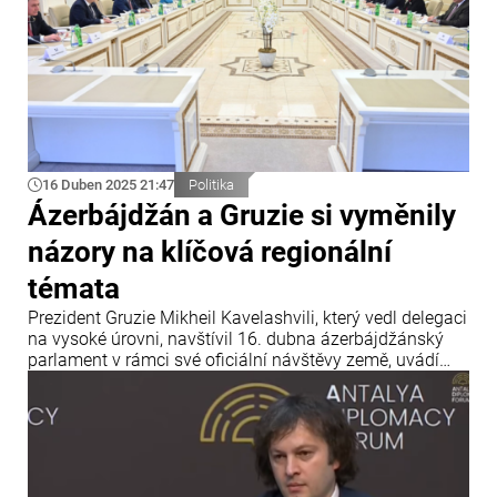
16 Duben 2025 21:47
Politika
Ázerbájdžán a Gruzie si vyměnily
názory na klíčová regionální
témata
Prezident Gruzie Mikheil Kavelashvili, který vedl delegaci
na vysoké úrovni, navštívil 16. dubna ázerbájdžánský
parlament v rámci své oficiální návštěvy země, uvádí
Info Bridge s odkazem na Trend.