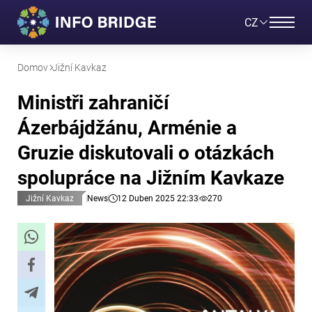
CZ
Domov
Jižní Kavkaz
Ministři zahraničí
Ázerbájdžánu, Arménie a
Gruzie diskutovali o otázkách
spolupráce na Jižním Kavkaze
Jižní Kavkaz
News
12 Duben 2025 22:33
270