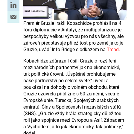
Premiér Gruzie Irakli Kobachidze prohlásil na 4.
fóru diplomacie v Antalyi, že multipolarizace je
bezpochyby velkou výzvou pro nás všechny, ale
zároveň představuje příležitost pro země jako je
Gruzie, uvádí Info Bridge s odkazem na
Trend
.
Kobachidze zdůraznil úsilí Gruzie o rozšíření
mezinárodních partnerství jak na ekonomické,
tak politické úrovni. „Úspěšně prohlubujeme
naše partnerství po celém světě,“ uvedl a
poukázal na dohody o volném obchodu, které
Gruzie uzavřela přibližně s 50 zeměmi, včetně
Evropské unie, Turecka, Spojených arabských
emirátů, Číny a Společenství nezávislých států
(SNS). „Gruzie vždy hrála strategicky důležitou
roli jako spojnice mezi Evropou a Asií, Západem
a Východem, a to jak ekonomicky, tak politicky,“
dodal.