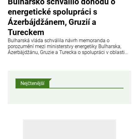
Bulharsko schválilo dohodu o
energetické spolupráci s
Ázerbájdžánem, Gruzií a
Tureckem
Bulharská vláda schválila návrh memoranda o
porozumění mezi ministerstvy energetiky Bulharska,
Ázerbájdžánu, Gruzie a Turecka o spolupráci v oblasti
přenosu a obchodu se zelenou elektřinou, uvádí Info
Bridge s odkazem na Trend. Rozhodnutí oznámila Rada
ministrů Bulharska.
Nejčtenější