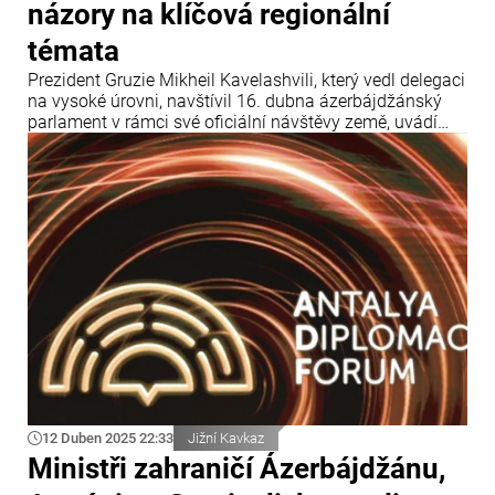
názory na klíčová regionální
témata
Prezident Gruzie Mikheil Kavelashvili, který vedl delegaci
na vysoké úrovni, navštívil 16. dubna ázerbájdžánský
parlament v rámci své oficiální návštěvy země, uvádí
Info Bridge s odkazem na Trend.
12 Duben 2025 22:33
Jižní Kavkaz
Ministři zahraničí Ázerbájdžánu,