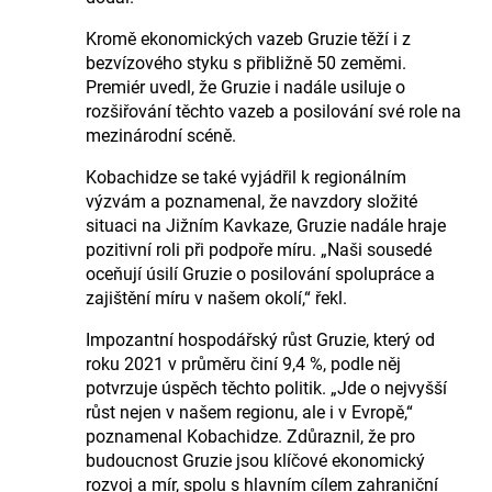
Kromě ekonomických vazeb Gruzie těží i z
bezvízového styku s přibližně 50 zeměmi.
Premiér uvedl, že Gruzie i nadále usiluje o
rozšiřování těchto vazeb a posilování své role na
mezinárodní scéně.
Kobachidze se také vyjádřil k regionálním
výzvám a poznamenal, že navzdory složité
situaci na Jižním Kavkaze, Gruzie nadále hraje
pozitivní roli při podpoře míru. „Naši sousedé
oceňují úsilí Gruzie o posilování spolupráce a
zajištění míru v našem okolí,“ řekl.
Impozantní hospodářský růst Gruzie, který od
roku 2021 v průměru činí 9,4 %, podle něj
potvrzuje úspěch těchto politik. „Jde o nejvyšší
růst nejen v našem regionu, ale i v Evropě,“
poznamenal Kobachidze. Zdůraznil, že pro
budoucnost Gruzie jsou klíčové ekonomický
rozvoj a mír, spolu s hlavním cílem zahraniční