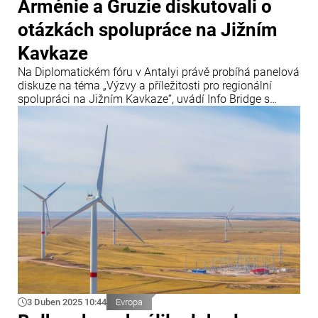
Arménie a Gruzie diskutovali o
otázkách spolupráce na Jižním
Kavkaze
Na Diplomatickém fóru v Antalyi právě probíhá panelová
diskuze na téma „Výzvy a příležitosti pro regionální
spolupráci na Jižním Kavkaze“, uvádí Info Bridge s
odkazem na Trend. Panelu se účastní ministr zahraničí
Ázerbájdžánu Jejhun Bayramov, ministryně zahraničí
Gruzie Maka Botchorishvili a arménský ministr zahraničí
Ararat Mirzojan.
3 Duben 2025 10:44
Evropa