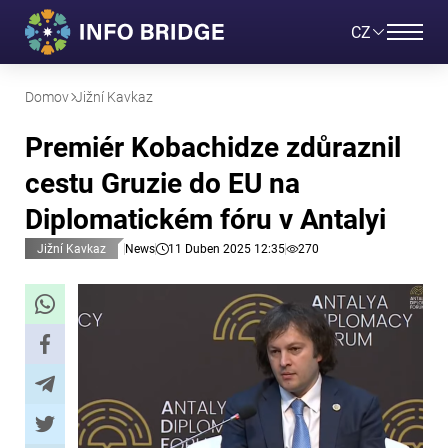
CZ
Domov
Jižní Kavkaz
Premiér Kobachidze zdůraznil
cestu Gruzie do EU na
Diplomatickém fóru v Antalyi
Jižní Kavkaz
News
11 Duben 2025 12:35
270