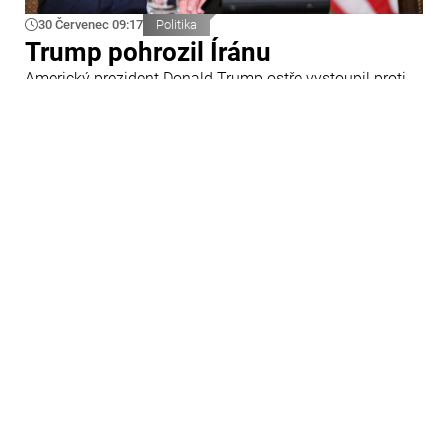
30 Červenec 09:17
Politika
Trump pohrozil Íránu
Americký prezident Donald Trump ostře vystoupil proti
Íránu a slíbil tvrdou odpověď na kroky Teheránu.
Prohlásil to při odpovědích na otázky novinářů v Bílém
domě. Podle amerického prezidenta jsou Spojené státy
připraveny zasadit Íránu „velmi silný úder“.
29 Červenec 09:45
Ázerbájdžán
Ázerbájdžánská reprezentace do