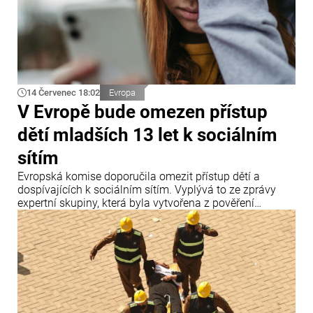
14 Červenec 18:02
Evropa
V Evropě bude omezen přístup
dětí mladších 13 let k sociálním
sítím
Evropská komise doporučila omezit přístup dětí a
dospívajících k sociálním sítím. Vyplývá to ze zprávy
expertní skupiny, která byla vytvořena z pověření
předsedkyně Evropské komise Ursuly von der Leyenové.