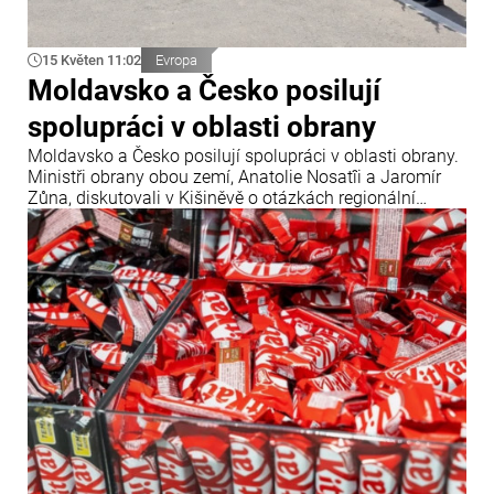
15 Květen 11:02
Evropa
Moldavsko a Česko posilují
spolupráci v oblasti obrany
Moldavsko a Česko posilují spolupráci v oblasti obrany.
Ministři obrany obou zemí, Anatolie Nosatîi a Jaromír
Zůna, diskutovali v Kišiněvě o otázkách regionální
bezpečnosti, modernizace Národní armády a nových
společných projektech v tomto sektoru.