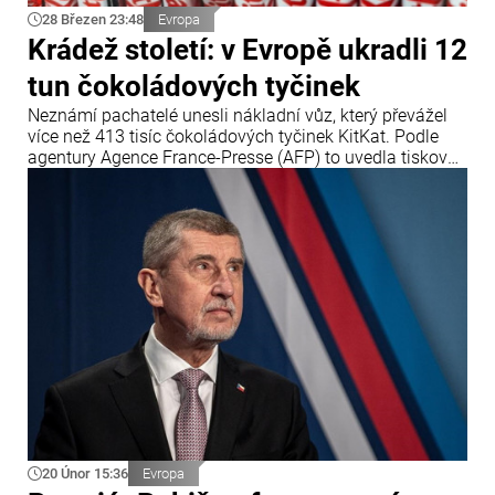
28 Březen 23:48
Evropa
Krádež století: v Evropě ukradli 12
tun čokoládových tyčinek
Neznámí pachatelé unesli nákladní vůz, který převážel
více než 413 tisíc čokoládových tyčinek KitKat. Podle
agentury Agence France-Presse (AFP) to uvedla tisková
služba společnosti Nestlé.
20 Únor 15:36
Evropa