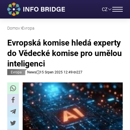
CZ
Domov
Evropa
Evropská komise hledá experty
do Vědecké komise pro umělou
inteligenci
Evropa
News
15 Srpen 2025 12:49
227