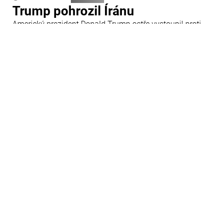
Trump pohrozil Íránu
Americký prezident Donald Trump ostře vystoupil proti
Íránu a slíbil tvrdou odpověď na kroky Teheránu.
Prohlásil to při odpovědích na otázky novinářů v Bílém
domě. Podle amerického prezidenta jsou Spojené státy
připraveny zasadit Íránu „velmi silný úder“.
29 Červenec 09:45
Ázerbájdžán
Ázerbájdžánská reprezentace do
18 let se utká s Českem