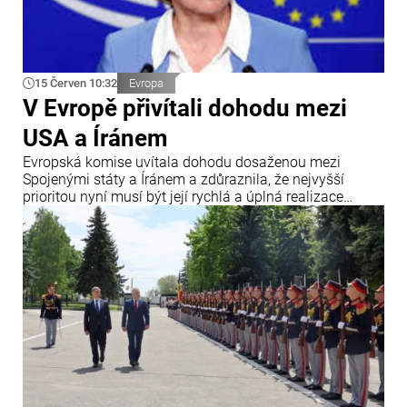
15 Červen 10:32
Evropa
V Evropě přivítali dohodu mezi
USA a Íránem
Evropská komise uvítala dohodu dosaženou mezi
Spojenými státy a Íránem a zdůraznila, že nejvyšší
prioritou nyní musí být její rychlá a úplná realizace
všemi zúčastněnými stranami. Uvádí se to v oficiálním
prohlášení předsedkyně Evropské komise Ursuly von der
Leyenové vydaném v souvislosti s dosažením dohody
mezi USA a Íránem.