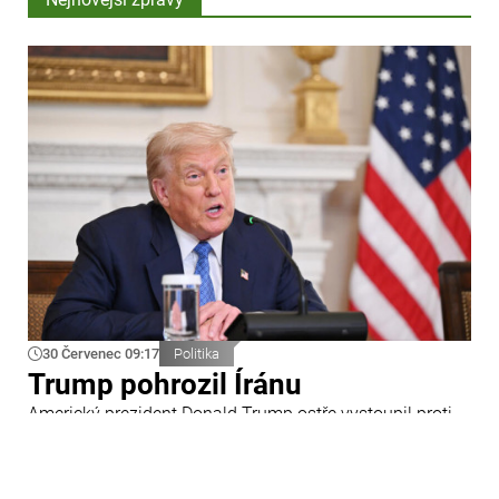
30 Červenec 09:17
Politika
Trump pohrozil Íránu
Americký prezident Donald Trump ostře vystoupil proti
Íránu a slíbil tvrdou odpověď na kroky Teheránu.
Prohlásil to při odpovědích na otázky novinářů v Bílém
domě. Podle amerického prezidenta jsou Spojené státy
připraveny zasadit Íránu „velmi silný úder“.