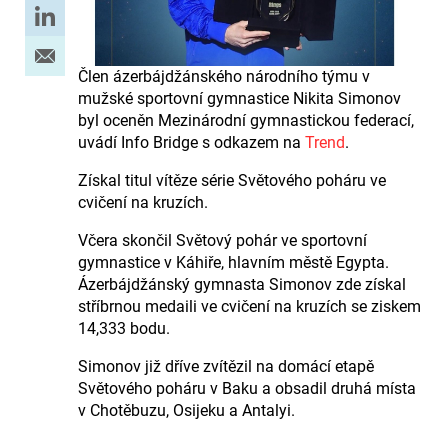
Člen ázerbájdžánského národního týmu v
mužské sportovní gymnastice Nikita Simonov
byl oceněn Mezinárodní gymnastickou federací,
uvádí Info Bridge s odkazem na
Trend
.
Získal titul vítěze série Světového poháru ve
cvičení na kruzích.
Včera skončil Světový pohár ve sportovní
gymnastice v Káhiře, hlavním městě Egypta.
Ázerbájdžánský gymnasta Simonov zde získal
stříbrnou medaili ve cvičení na kruzích se ziskem
14,333 bodu.
Simonov již dříve zvítězil na domácí etapě
Světového poháru v Baku a obsadil druhá místa
v Chotěbuzu, Osijeku a Antalyi.