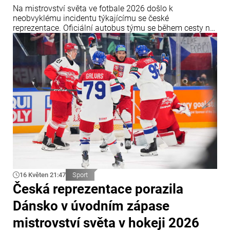
Na mistrovství světa ve fotbale 2026 došlo k
neobvyklému incidentu týkajícímu se české
reprezentace. Oficiální autobus týmu se během cesty na
trénink v mexickém městě Zapopan nečekaně
porouchal. Porucha způsobila značné dopravní
komplikace a narušila plány českého mužstva.
16 Květen 21:47
Sport
Česká reprezentace porazila
Dánsko v úvodním zápase
mistrovství světa v hokeji 2026