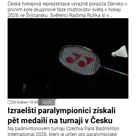
Česká hokejová reprezentace výrazně porazila Dánsko v
prvním kole skupinové fáze mistrovství světa v hokeji
2026 ve Švýcarsku. Svěřenci Radima Rulíka si v
úvodním utkání skupinové fáze MS 2026, které se koná
od 15. do 31. května ve Švýcarsku, sebevědomě poradili
s dánským výběrem.
23 Duben 10:35
Sport
Izraelští paralympionici získali
pět medailí na turnaji v Česku
Na badmintonovém turnaji Czechia Para Badminton
International 2026, který je určen pro paralympijské