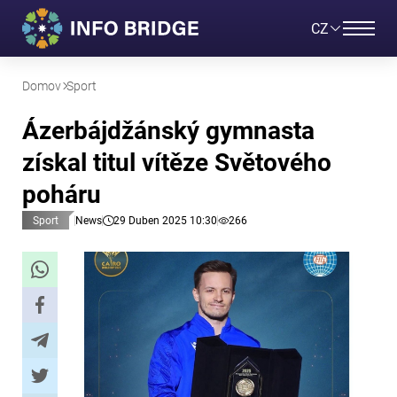
CZ
Domov
Sport
Ázerbájdžánský gymnasta
získal titul vítěze Světového
poháru
Sport
News
29 Duben 2025 10:30
266