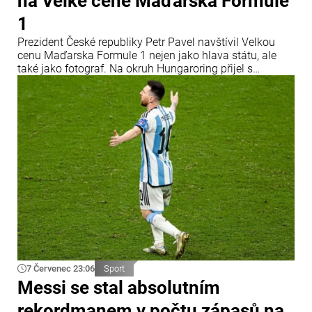
na Velké ceně Maďarska Formule
1
Prezident České republiky Petr Pavel navštívil Velkou
cenu Maďarska Formule 1 nejen jako hlava státu, ale
také jako fotograf. Na okruh Hungaroring přijel s
profesionální fotografickou technikou a oficiální
akreditací Mezinárodní automobilové federace (FIA).
7 Červenec 23:06
Sport
Messi se stal absolutním
rekordmanem v počtu zápasů na