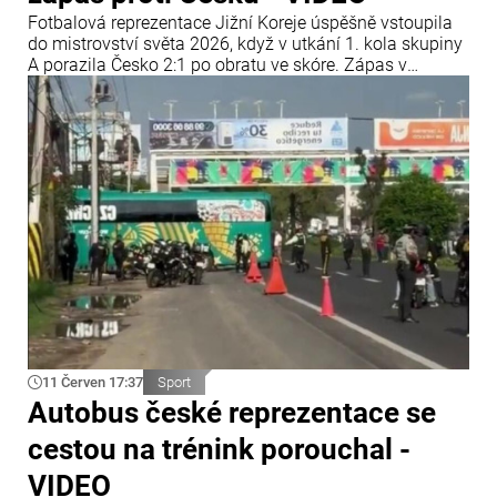
Fotbalová reprezentace Jižní Koreje úspěšně vstoupila
do mistrovství světa 2026, když v utkání 1. kola skupiny
A porazila Česko 2:1 po obratu ve skóre. Zápas v
Guadalajaře se dlouho nevyvíjel ve prospěch asijského
týmu, ten však dokázal průběh utkání zvrátit a získat tři
body.
11 Červen 17:37
Sport
Autobus české reprezentace se
cestou na trénink porouchal -
VIDEO