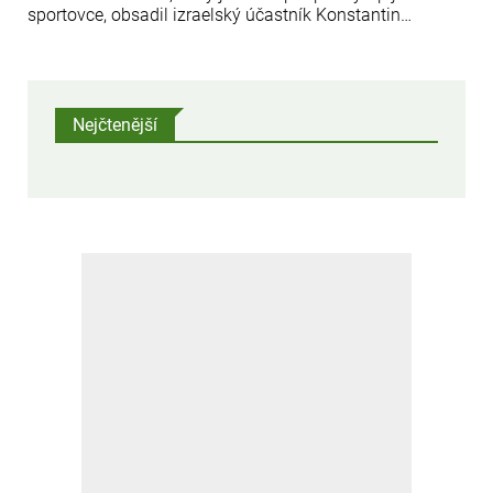
sportovce, obsadil izraelský účastník Konstantin
Afinogenov (kategorie WH1) první místo. Ve čtyřhře
skončili Izraelci Konstantin Afinogenov a Amir Levi na
třetím místě poté, co prohráli v semifinále.
Nejčtenější