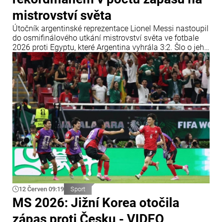
mistrovství světa
Útočník argentinské reprezentace Lionel Messi nastoupil
do osmifinálového utkání mistrovství světa ve fotbale
2026 proti Egyptu, které Argentina vyhrála 3:2. Šlo o jeho
14. zápas ve vyřazovací fázi mistrovství světa, čímž
vyrovnal rekord bývalého německého reprezentanta
Miroslava Kloseho.
12 Červen 09:19
Sport
MS 2026: Jižní Korea otočila
zápas proti Česku - VIDEO