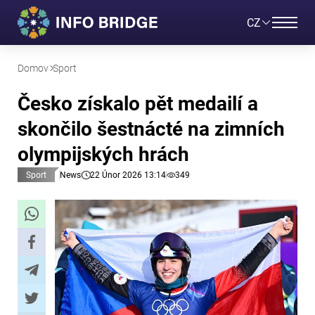
CZ
Domov
Sport
Česko získalo pět medailí a
skončilo šestnácté na zimních
olympijských hrách
Sport
News
22 Únor 2026 13:14
349