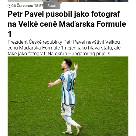
26 Červenec 18:57
Sport
Petr Pavel působil jako fotograf
na Velké ceně Maďarska Formule
1
Prezident České republiky Petr Pavel navštívil Velkou
cenu Maďarska Formule 1 nejen jako hlava státu, ale
také jako fotograf. Na okruh Hungaroring přijel s
profesionální fotografickou technikou a oficiální
akreditací Mezinárodní automobilové federace (FIA).