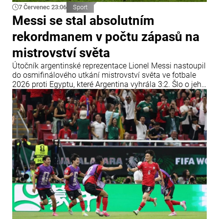
7 Červenec 23:06
Sport
Messi se stal absolutním
rekordmanem v počtu zápasů na
mistrovství světa
Útočník argentinské reprezentace Lionel Messi nastoupil
do osmifinálového utkání mistrovství světa ve fotbale
2026 proti Egyptu, které Argentina vyhrála 3:2. Šlo o jeho
14. zápas ve vyřazovací fázi mistrovství světa, čímž
vyrovnal rekord bývalého německého reprezentanta
Miroslava Kloseho.