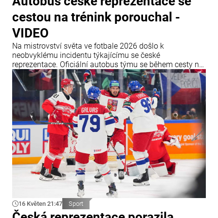
Autobus české reprezentace se
cestou na trénink porouchal -
VIDEO
Na mistrovství světa ve fotbale 2026 došlo k
neobvyklému incidentu týkajícímu se české
reprezentace. Oficiální autobus týmu se během cesty na
trénink v mexickém městě Zapopan nečekaně
porouchal. Porucha způsobila značné dopravní
komplikace a narušila plány českého mužstva.
16 Květen 21:47
Sport
Česká reprezentace porazila