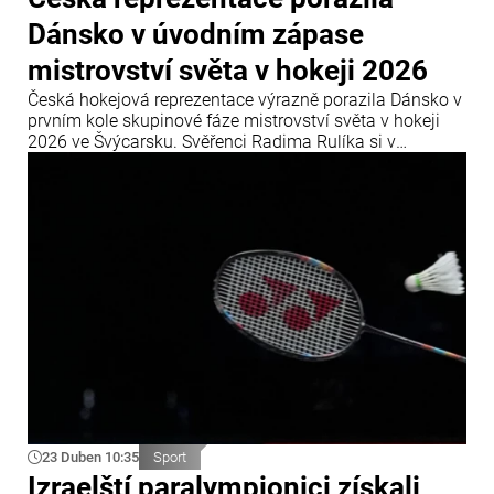
Dánsko v úvodním zápase
mistrovství světa v hokeji 2026
Česká hokejová reprezentace výrazně porazila Dánsko v
prvním kole skupinové fáze mistrovství světa v hokeji
2026 ve Švýcarsku. Svěřenci Radima Rulíka si v
úvodním utkání skupinové fáze MS 2026, které se koná
od 15. do 31. května ve Švýcarsku, sebevědomě poradili
s dánským výběrem.
23 Duben 10:35
Sport
Izraelští paralympionici získali