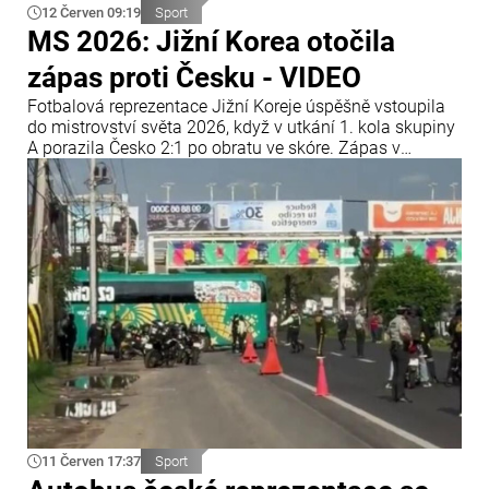
12 Červen 09:19
Sport
MS 2026: Jižní Korea otočila
zápas proti Česku - VIDEO
Fotbalová reprezentace Jižní Koreje úspěšně vstoupila
do mistrovství světa 2026, když v utkání 1. kola skupiny
A porazila Česko 2:1 po obratu ve skóre. Zápas v
Guadalajaře se dlouho nevyvíjel ve prospěch asijského
týmu, ten však dokázal průběh utkání zvrátit a získat tři
body.
11 Červen 17:37
Sport