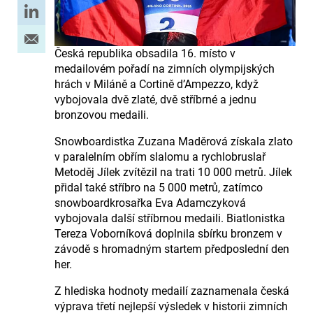
Česká republika obsadila 16. místo v
medailovém pořadí na zimních olympijských
hrách v Miláně a Cortině d’Ampezzo, když
vybojovala dvě zlaté, dvě stříbrné a jednu
bronzovou medaili.
Snowboardistka Zuzana Maděrová získala zlato
v paralelním obřím slalomu a rychlobruslař
Metoděj Jílek zvítězil na trati 10 000 metrů. Jílek
přidal také stříbro na 5 000 metrů, zatímco
snowboardkrosařka Eva Adamczyková
vybojovala další stříbrnou medaili. Biatlonistka
Tereza Voborníková doplnila sbírku bronzem v
závodě s hromadným startem předposlední den
her.
Z hlediska hodnoty medailí zaznamenala česká
výprava třetí nejlepší výsledek v historii zimních