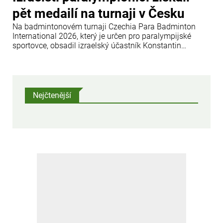
pět medailí na turnaji v Česku
Na badmintonovém turnaji Czechia Para Badminton
International 2026, který je určen pro paralympijské
sportovce, obsadil izraelský účastník Konstantin
Afinogenov (kategorie WH1) první místo. Ve čtyřhře
skončili Izraelci Konstantin Afinogenov a Amir Levi na
třetím místě poté, co prohráli v semifinále.
Nejčtenější