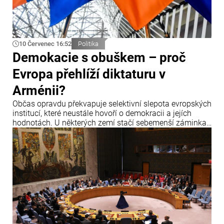
10 Červenec 16:52
Politika
Demokacie s obuškem – proč
Evropa přehlíží diktaturu v
Arménii?
Občas opravdu překvapuje selektivní slepota evropských
institucí, které neustále hovoří o demokracii a jejích
hodnotách. U některých zemí stačí sebemenší záminka,
aby zazněla obvinění, hrozby sankcemi a hlasitá
prohlášení o krizi demokracie.