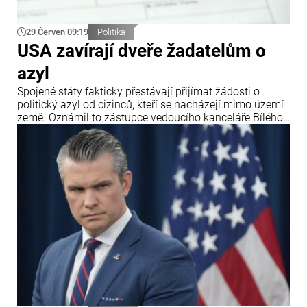
29 Červen 09:19
Politika
USA zavírají dveře žadatelům o
azyl
Spojené státy fakticky přestávají přijímat žádosti o
politický azyl od cizinců, kteří se nacházejí mimo území
země. Oznámil to zástupce vedoucího kanceláře Bílého
domu Stephen Miller po rozhodnutí Nejvyššího soudu
USA, který zpřísnil pravidla pro udělování azylu.