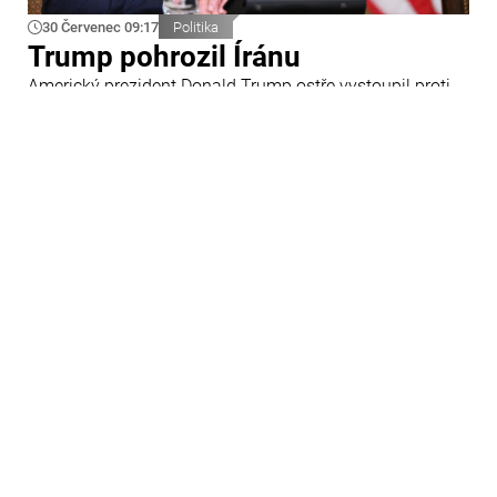
30 Červenec 09:17
Politika
Trump pohrozil Íránu
Americký prezident Donald Trump ostře vystoupil proti
Íránu a slíbil tvrdou odpověď na kroky Teheránu.
Prohlásil to při odpovědích na otázky novinářů v Bílém
domě. Podle amerického prezidenta jsou Spojené státy
připraveny zasadit Íránu „velmi silný úder“.
29 Červenec 09:45
Ázerbájdžán
Ázerbájdžánská reprezentace do