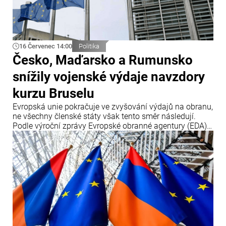
16 Červenec 14:00
Politika
Česko, Maďarsko a Rumunsko
snížily vojenské výdaje navzdory
kurzu Bruselu
Evropská unie pokračuje ve zvyšování výdajů na obranu,
ne všechny členské státy však tento směr následují.
Podle výroční zprávy Evropské obranné agentury (EDA)
tři členské země – Česko, Maďarsko a Rumunsko – v
roce 2025 své obranné výdaje snížily, přestože Brusel
prosazuje jejich další navyšování.