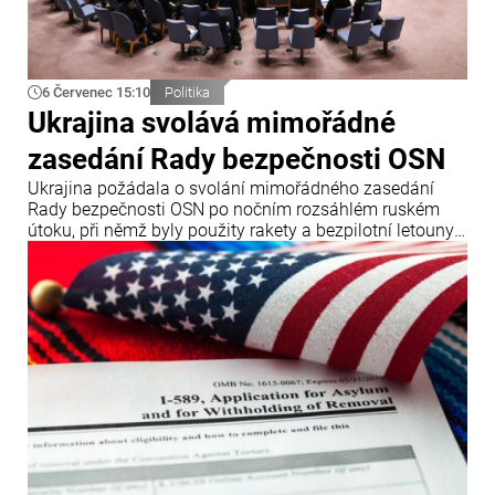
6 Červenec 15:10
Politika
Ukrajina svolává mimořádné
zasedání Rady bezpečnosti OSN
Ukrajina požádala o svolání mimořádného zasedání
Rady bezpečnosti OSN po nočním rozsáhlém ruském
útoku, při němž byly použity rakety a bezpilotní letouny.
Oznámil to ukrajinský ministr zahraničních věcí Andrij
Sybiha.