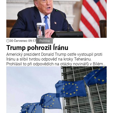
30 Červenec 09:17
Politika
Trump pohrozil Íránu
Americký prezident Donald Trump ostře vystoupil proti
Íránu a slíbil tvrdou odpověď na kroky Teheránu.
Prohlásil to při odpovědích na otázky novinářů v Bílém
domě. Podle amerického prezidenta jsou Spojené státy
připraveny zasadit Íránu „velmi silný úder“.