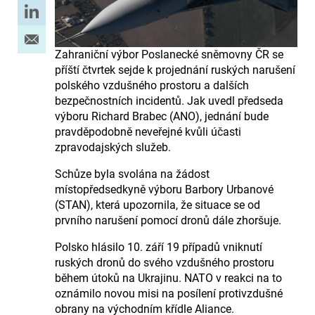
Zahraniční výbor Poslanecké sněmovny ČR se
příští čtvrtek sejde k projednání ruských narušení
polského vzdušného prostoru a dalších
bezpečnostních incidentů. Jak uvedl předseda
výboru Richard Brabec (ANO), jednání bude
pravděpodobně neveřejné kvůli účasti
zpravodajských služeb.
Schůze byla svolána na žádost
místopředsedkyně výboru Barbory Urbanové
(STAN), která upozornila, že situace se od
prvního narušení pomocí dronů dále zhoršuje.
Polsko hlásilo 10. září 19 případů vniknutí
ruských dronů do svého vzdušného prostoru
během útoků na Ukrajinu. NATO v reakci na to
oznámilo novou misi na posílení protivzdušné
obrany na východním křídle Aliance.