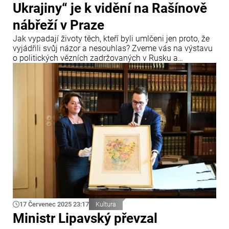
Ukrajiny“ je k vidění na Rašínově
nábřeží v Praze
Jak vypadají životy těch, kteří byli umlčeni jen proto, že
vyjádřili svůj názor a nesouhlas? Zveme vás na výstavu
o politických vězních zadržovaných v Rusku a
Bělorusku, kterou připravilo Ministerstvo zahraničních
věcí ve spolupráci s organizacemi Člověk v tísni, Prague
Civil Society Centre a Gulag.cz.
17 Červenec 2025 23:17
Kultura
Ministr Lipavský převzal