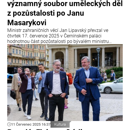
významný soubor uměleckých děl
z pozůstalosti po Janu
Masarykovi
Ministr zahraničních věcí Jan Lipavský převzal ve
čtvrtek 17. července 2025 v Černínském paláci
hodnotnou část pozůstalosti po bývalém ministru
zahraničí Janu Masarykovi. Soubor uměleckých děl,
který má nejen kulturní, ale i historickou hodnotu,
ministerstvu věnovala paní Alenka Soukup, dcera
Masarykova někdejšího tajemníka dr.
11 Červenec 2025 16:37
Kultura