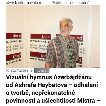
čtvrtek informovala rodina. Pištěk se mezinárodně
proslavil především jako autor kostýmů k filmu Miloše
Formana Amadeus, za které v roce 1985 získal Oscara.
16 Září 2025 11:31
Kultura
Vizuální hymnus Ázerbájdžánu
od Ashrafa Heybatova – odhalení
o tvorbě, nepřekonatelné
povinnosti a ušlechtilosti Mistra –