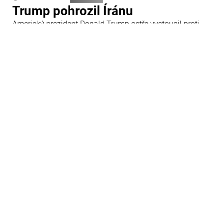
Trump pohrozil Íránu
Americký prezident Donald Trump ostře vystoupil proti
Íránu a slíbil tvrdou odpověď na kroky Teheránu.
Prohlásil to při odpovědích na otázky novinářů v Bílém
domě. Podle amerického prezidenta jsou Spojené státy
připraveny zasadit Íránu „velmi silný úder“.
29 Červenec 09:45
Ázerbájdžán
Ázerbájdžánská reprezentace do
18 let se utká s Českem