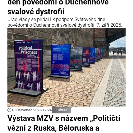
den povědomí o Duchennově
svalové dystrofii
Úřad vlády se přidal i k podpoře Světového dne
povědomí o Duchennově svalové dystrofii, 7. září 2025.
18 Červenec 2025 17:24
Kultura
Výstava MZV s názvem „Političtí
vězni z Ruska, Běloruska a