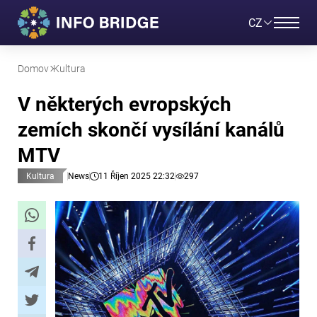
CZ
Domov
Kultura
V některých evropských
zemích skončí vysílání kanálů
MTV
Kultura
News
11 Říjen 2025 22:32
297