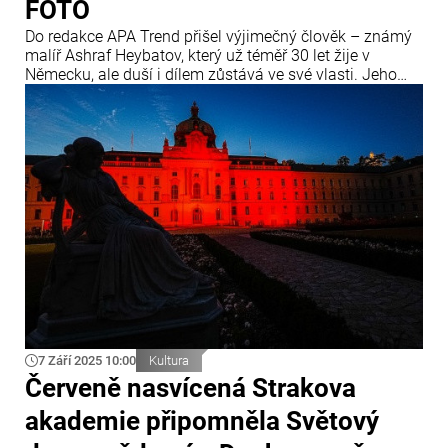
FOTO
Do redakce APA Trend přišel výjimečný člověk – známý
malíř Ashraf Heybatov, který už téměř 30 let žije v
Německu, ale duší i dílem zůstává ve své vlasti. Jeho
tvorba není jen malířstvím. Je to dialog kultur, most mezi
Východem a Západem a především vizuální hymnus
Ázerbájdžánu.
7 Září 2025 10:00
Kultura
Červeně nasvícená Strakova
akademie připomněla Světový