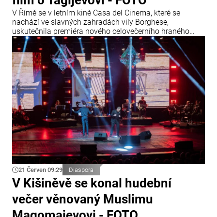
V Římě se v letním kině Casa del Cinema, které se
nachází ve slavných zahradách vily Borghese,
uskutečnila premiéra nového celovečerního hraného
filmu „Tagijev: Ropa“. Akce se zúčastnili představitelé
italské kulturní a filmové scény, členové diplomatického
sboru, zástupci diaspory i početní milovníci umění.
21 Červen 09:29
Diaspora
V Kišiněvě se konal hudební
večer věnovaný Muslimu
Magomajevovi - FOTO