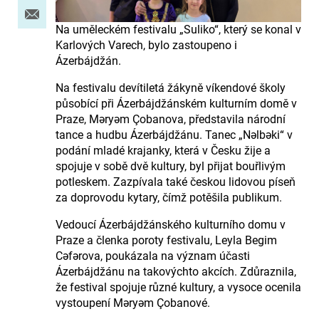
Na uměleckém festivalu „Suliko“, který se konal v
Karlových Varech, bylo zastoupeno i
Ázerbájdžán.
Na festivalu devítiletá žákyně víkendové školy
působící při Ázerbájdžánském kulturním domě v
Praze, Məryəm Çobanova, představila národní
tance a hudbu Ázerbájdžánu. Tanec „Nəlbəki“ v
podání mladé krajanky, která v Česku žije a
spojuje v sobě dvě kultury, byl přijat bouřlivým
potleskem. Zazpívala také českou lidovou píseň
za doprovodu kytary, čímž potěšila publikum.
Vedoucí Ázerbájdžánského kulturního domu v
Praze a členka poroty festivalu, Leyla Begim
Cəfərova, poukázala na význam účasti
Ázerbájdžánu na takovýchto akcích. Zdůraznila,
že festival spojuje různé kultury, a vysoce ocenila
vystoupení Məryəm Çobanové.