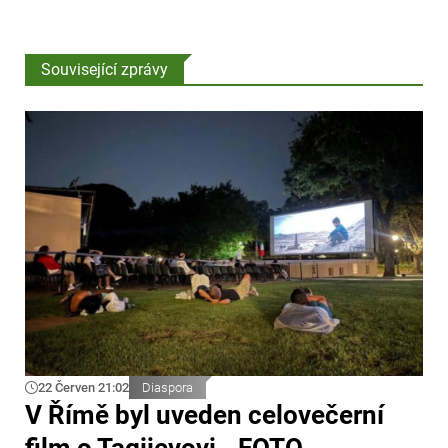
Související zprávy
22 Červen 21:02
Diaspora
V Římě byl uveden celovečerní
film o Tagijevovi - FOTO