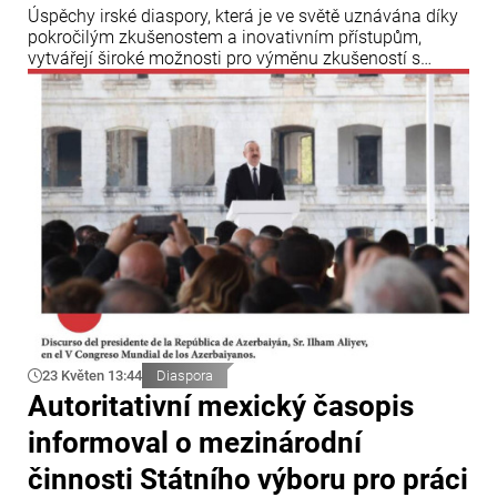
Úspěchy irské diaspory, která je ve světě uznávána díky
pokročilým zkušenostem a inovativním přístupům,
vytvářejí široké možnosti pro výměnu zkušeností s
diasporními strukturami dalších zemí a ukazují roli Irska
jak v mezinárodních vztazích, tak v oblasti diasporních
aktivit.
23 Květen 13:44
Diaspora
Autoritativní mexický časopis
informoval o mezinárodní
činnosti Státního výboru pro práci