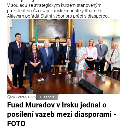
V souladu se strategickým kurzem stanoveným
prezidentem Ázerbájdžánské republiky Ilhamem
Alijevem pořádá Státní výbor pro práci s diasporou
pravidelná setkání s krajany žijícími v různých zemích
světa s cílem posílit jejich vazby na Ázerbájdžán a zvýšit
intenzitu vzájemné spolupráce.
24 Květen 13:32
Diaspora
Fuad Muradov v Irsku jednal o
posílení vazeb mezi diasporami -
FOTO