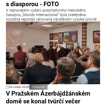
s diasporou - FOTO
V nejnovějším vydání autoritativního mexického
časopisu „Mundo Internacional“ byla zveřejněna
rozsáhlá reportáž věnovaná návštěvám vysoké úrovně z
Ázerbájdžánu v Mexiku.
26 Leden 20:00
Diaspora
V Pražském Ázerbájdžánském
domě se konal tvůrčí večer