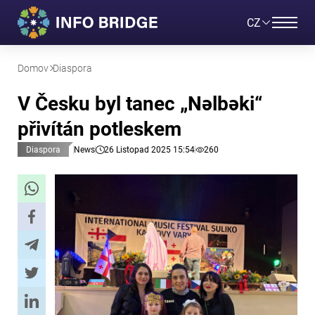
CZ
Domov
Diaspora
V Česku byl tanec „Nəlbəki“
přivítán potleskem
Diaspora
News
26 Listopad 2025 15:54
260