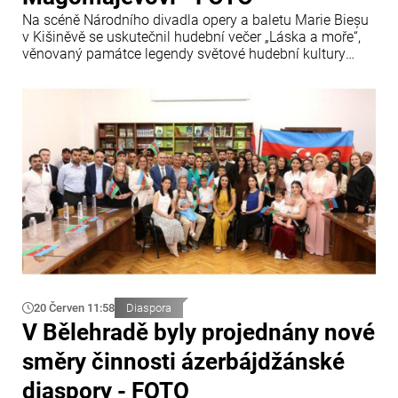
Na scéně Národního divadla opery a baletu Marie Bieșu
v Kišiněvě se uskutečnil hudební večer „Láska a moře“,
věnovaný památce legendy světové hudební kultury
Muslima Magomajeva.
20 Červen 11:58
Diaspora
V Bělehradě byly projednány nové
směry činnosti ázerbájdžánské
diaspory - FOTO