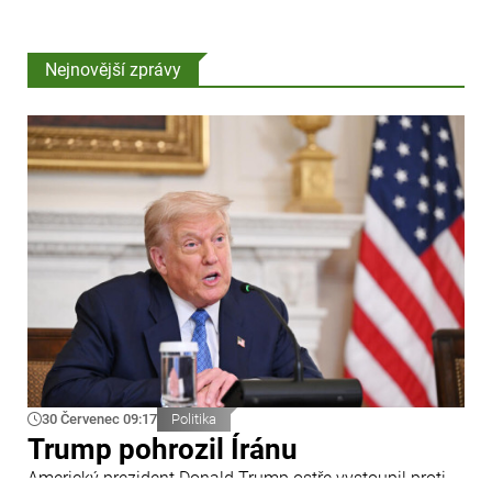
Nejnovější zprávy
30 Červenec 09:17
Politika
Trump pohrozil Íránu
Americký prezident Donald Trump ostře vystoupil proti