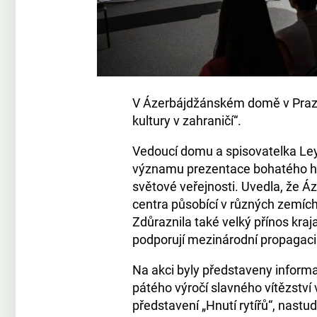
V Ázerbájdžánském domě v Praz
kultury v zahraničí“.
Vedoucí domu a spisovatelka Ley
významu prezentace bohatého his
světové veřejnosti. Uvedla, že Á
centra působící v různých zemích s
Zdůraznila také velký přínos kraja
podporují mezinárodní propagaci
Na akci byly představeny informa
pátého výročí slavného vítězství
představení „Hnutí rytířů“, nast