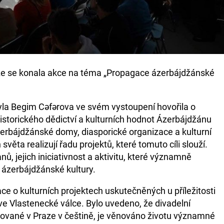
e se konala akce na téma „Propagace ázerbájdžánské
la Begim Cəfərova ve svém vystoupení hovořila o
torického dědictví a kulturních hodnot Ázerbájdžánu
zerbájdžánské domy, diasporické organizace a kulturní
věta realizují řadu projektů, které tomuto cíli slouží.
nů, jejich iniciativnost a aktivitu, které významně
 ázerbájdžánské kultury.
ce o kulturních projektech uskutečněných u příležitosti
 ve Vlastenecké válce. Bylo uvedeno, že divadelní
udované v Praze v češtině, je věnováno životu významné