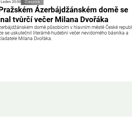
 Leden 20:00
Diaspora
Pražském Ázerbájdžánském domě se
nal tvůrčí večer Milana Dvořáka
zerbájdžánském domě působícím v hlavním městě České republ
ze se uskutečnil literárně-hudební večer nevidomého básníka a
kladatele Milana Dvořáka.