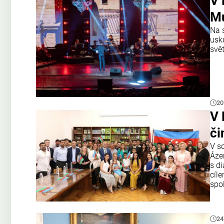
V 
Mu
Na 
usk
svě
20
V 
či
V s
Áze
s d
cíle
spo
24