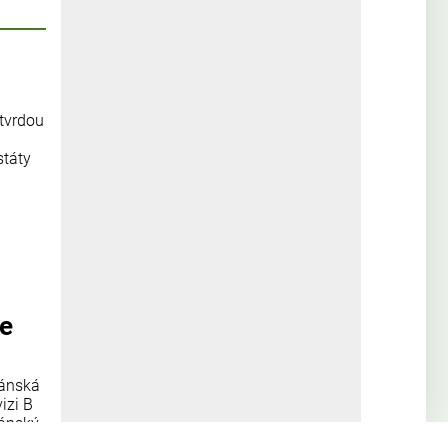
 tvrdou
státy
se
žánská
izi B
žánský
atské