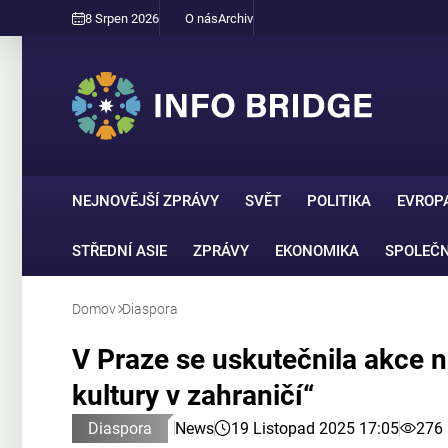
8 Srpen 2026
O nás
Archiv
NEJNOVĚJŠÍ ZPRÁVY
SVĚT
POLITIKA
EVROP
STŘEDNÍ ASIE
ZPRÁVY
EKONOMIKA
SPOLEČ
Domov
Diaspora
V Praze se uskutečnila akce 
kultury v zahraničí“
Diaspora
News
19 Listopad 2025 17:05
276