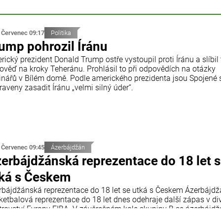
 Červenec 09:17
Politika
ump pohrozil Íránu
ický prezident Donald Trump ostře vystoupil proti Íránu a slíbil
ověď na kroky Teheránu. Prohlásil to při odpovědích na otázky
inářů v Bílém domě. Podle amerického prezidenta jsou Spojené 
raveny zasadit Íránu „velmi silný úder“.
 Červenec 09:45
Ázerbájdžán
erbájdžánská reprezentace do 18 let 
ká s Českem
rbájdžánská reprezentace do 18 let se utká s Českem Ázerbájd
ketbalová reprezentace do 18 let dnes odehraje další zápas v div
trovství Evropy FIBA. V závěrečném kole skupiny B se ázerbájd
 utká s reprezentací České republiky. Utkání se odehraje v chorv