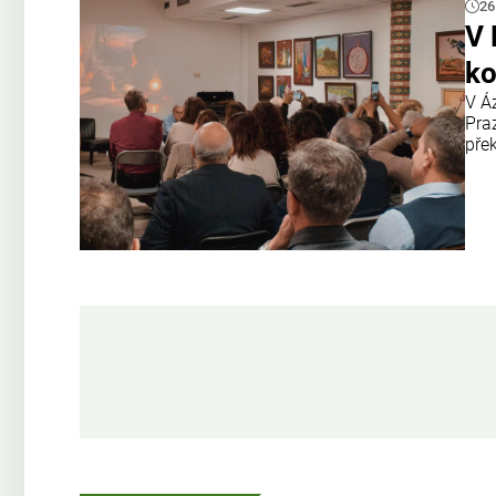
26
V 
ko
V Á
Pra
pře