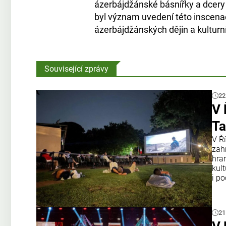
ázerbájdžánské básnířky a dcer
byl význam uvedení této inscena
ázerbájdžánských dějin a kulturn
Související zprávy
22
V 
Ta
V Ř
zah
hran
kul
i po
21