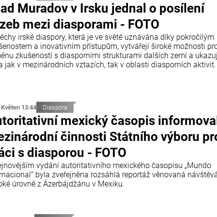
ad Muradov v Irsku jednal o posílení
zeb mezi diasporami - FOTO
ěchy irské diaspory, která je ve světě uznávána díky pokročilým
šenostem a inovativním přístupům, vytvářejí široké možnosti pr
ěnu zkušeností s diasporními strukturami dalších zemí a ukazují
a jak v mezinárodních vztazích, tak v oblasti diasporních aktivit.
 Květen 13:44
Diaspora
toritativní mexický časopis informova
zinárodní činnosti Státního výboru pr
áci s diasporou - FOTO
ejnovějším vydání autoritativního mexického časopisu „Mundo
ernacional“ byla zveřejněna rozsáhlá reportáž věnovaná návště
oké úrovně z Ázerbájdžánu v Mexiku.