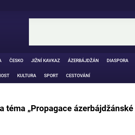
A
ČESKO
JIŽNÍ KAVKAZ
ÁZERBÁJDŽÁN
DIASPORA
NOST
KULTURA
SPORT
CESTOVÁNÍ
na téma „Propagace ázerbájdžánské