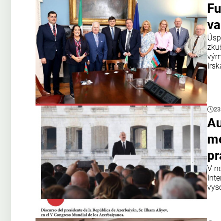
Fu
va
Úsp
zku
vým
Irsk
23
Au
me
pr
V n
Int
vys