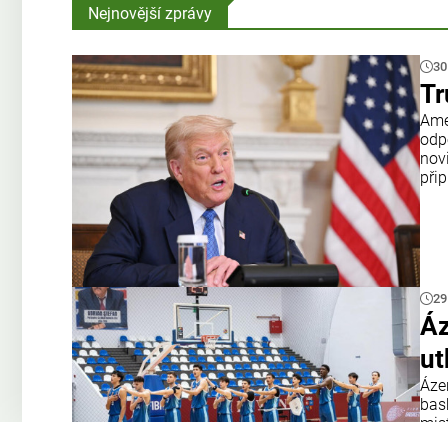
Nejnovější zprávy
30
Tr
Amer
odp
nov
přip
29
Áz
ut
Áze
bas
mis
tým