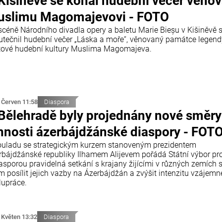
Kišiněvě se konal hudební večer věno
slimu Magomajevovi - FOTO
scéně Národního divadla opery a baletu Marie Bieșu v Kišiněvě 
utečnil hudební večer „Láska a moře“, věnovaný památce legend
tové hudební kultury Muslima Magomajeva.
 Červen 11:58
Diaspora
Bělehradě byly projednány nové směry
nnosti ázerbájdžánské diaspory - FOT
ouladu se strategickým kurzem stanoveným prezidentem
rbájdžánské republiky Ilhamem Alijevem pořádá Státní výbor pro
iasporou pravidelná setkání s krajany žijícími v různých zemích 
m posílit jejich vazby na Ázerbájdžán a zvýšit intenzitu vzájemn
lupráce.
 Květen 13:32
Diaspora