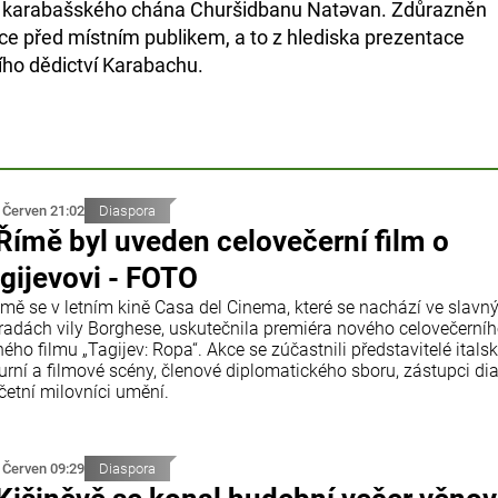
y karabašského chána Churšidbanu Natəvan. Zdůrazněn
ce před místním publikem, a to z hlediska prezentace
ího dědictví Karabachu.
 Červen 21:02
Diaspora
Římě byl uveden celovečerní film o
gijevovi - FOTO
ímě se v letním kině Casa del Cinema, které se nachází ve slavn
radách vily Borghese, uskutečnila premiéra nového celovečerní
ého filmu „Tagijev: Ropa“. Akce se zúčastnili představitelé itals
turní a filmové scény, členové diplomatického sboru, zástupci di
četní milovníci umění.
 Červen 09:29
Diaspora