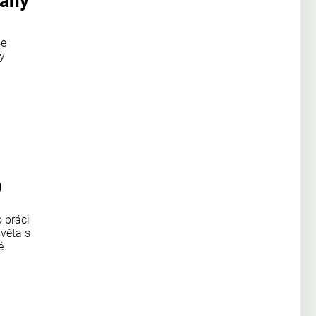
vaný
se
y
O
 práci
světa s
é