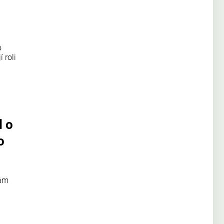
o
 roli
l o
o
vám