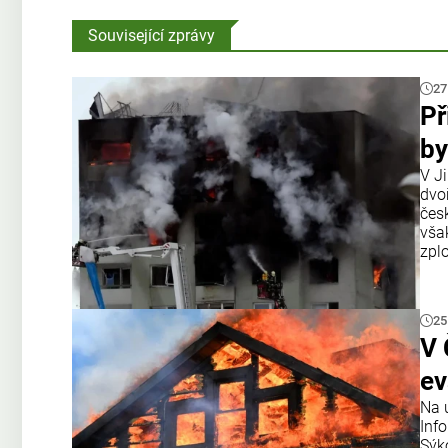
Související zprávy
27
Př
by
V J
dvo
čes
však
zplo
25
V 
ev
Na 
Inf
Sýk