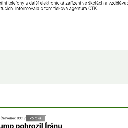
lní telefony a další elektronická zařízení ve školách a vzděláva
titucích. Informovala o tom tisková agentura ČTK.
 Červenec 09:17
Politika
ump pohrozil Íránu