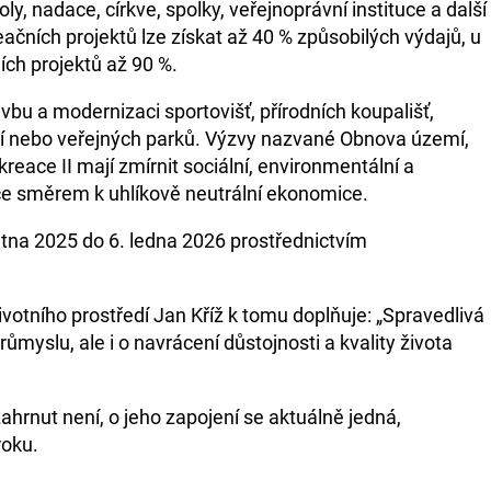
, nadace, církve, spolky, veřejnoprávní instituce a další
ačních projektů lze získat až 40 % způsobilých výdajů, u
ích projektů až 90 %.
vbu a modernizaci sportovišť, přírodních koupališť,
rií nebo veřejných parků. Výzvy nazvané Obnova území,
ekreace II mají zmírnit sociální, environmentální a
 směrem k uhlíkově neutrální ekonomice.
ětna 2025 do 6. ledna 2026 prostřednictvím
votního prostředí Jan Kříž k tomu doplňuje: „Spravedlivá
myslu, ale i o navrácení důstojnosti a kvality života
ahrnut není, o jeho zapojení se aktuálně jedná,
roku.