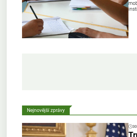
mobi
ins
Nejnovější zprávy
30
Tr