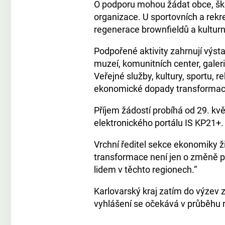
O podporu mohou žádat obce, školy
organizace. U sportovních a rekre
regenerace brownfieldů a kulturn
Podpořené aktivity zahrnují výsta
muzeí, komunitních center, gale
Veřejné služby, kultury, sportu, r
ekonomické dopady transformace
Příjem žádostí probíhá od 29. kv
elektronického portálu IS KP21+.
Vrchní ředitel sekce ekonomiky ži
transformace není jen o změně prů
lidem v těchto regionech.“
Karlovarský kraj zatím do výzev z
vyhlášení se očekává v průběhu 