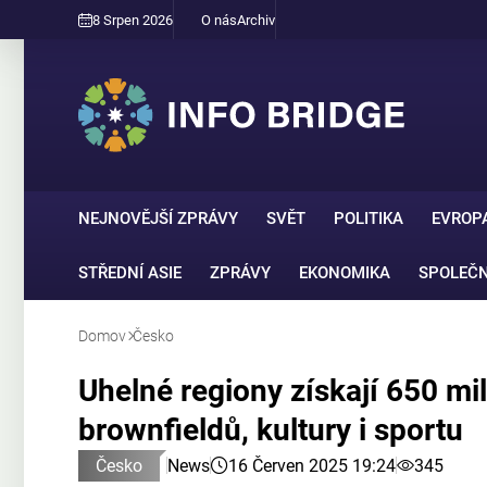
8 Srpen 2026
O nás
Archiv
NEJNOVĚJŠÍ ZPRÁVY
SVĚT
POLITIKA
EVROP
STŘEDNÍ ASIE
ZPRÁVY
EKONOMIKA
SPOLEČ
Domov
Česko
Uhelné regiony získají 650 m
brownfieldů, kultury i sportu
Česko
News
16 Červen 2025 19:24
345