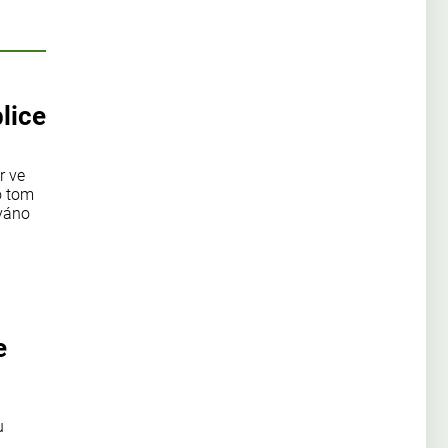
lice
r ve
o tom
ováno
e
u