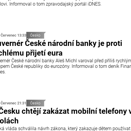
lovi. Informoval o tom zpravodajský portál iDNES.
 Červenec 13:33
Česko
vernér České národní banky je proti
chlému přijetí eura
ernér České národní banky Aleš Michl varoval před příliš rychlý
upem České republiky do eurozóny. Informoval o tom deník Finan
es.
 Červenec 21:31
Česko
Česku chtějí zakázat mobilní telefony 
olách
ká vláda schválila návrh zákona, který zakazuje dětem používat