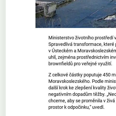
Ministerstvo životního prostředí
Spravedlivá transformace, které
v Ústeckém a Moravskoslezském k
uhlí, zejména prostřednictvím inv
brownfieldů pro veřejné využití.
Z celkové částky poputuje 450 mi
Moravskoslezského. Podle ministr
další krok ke zlepšení kvality živ
negativním dopadům těžby. „Nec
chceme, aby se proměnila v živá m
prostor k odpočinku,“ uvedl.