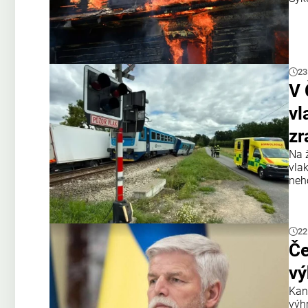
23
V 
vl
zr
Na 
vla
neh
22
Če
vý
Kan
výh