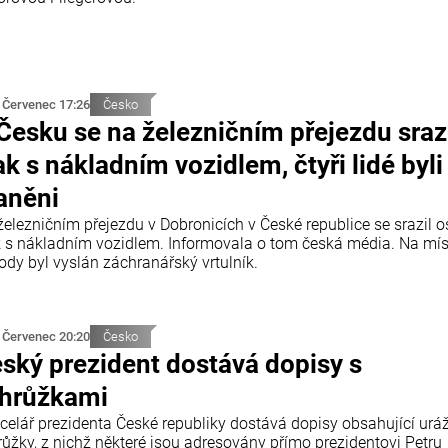
 Červenec 17:26
Česko
Česku se na železničním přejezdu sraz
ak s nákladním vozidlem, čtyři lidé byli
aněni
železničním přejezdu v Dobronicích v České republice se srazil 
k s nákladním vozidlem. Informovala o tom česká média. Na mí
ody byl vyslán záchranářský vrtulník.
 Červenec 20:20
Česko
ský prezident dostává dopisy s
hrůžkami
celář prezidenta České republiky dostává dopisy obsahující urá
růžky, z nichž některé jsou adresovány přímo prezidentovi Petru