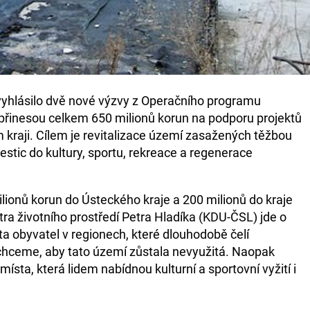
 vyhlásilo dvě nové výzvy z Operačního programu
 přinesou celkem 650 milionů korun na podporu projektů
raji. Cílem je revitalizace území zasažených těžbou
estic do kultury, sportu, rekreace a regenerace
lionů korun do Ústeckého kraje a 200 milionů do kraje
a životního prostředí Petra Hladíka (KDU-ČSL) jde o
ota obyvatel v regionech, které dlouhodobě čelí
hceme, aby tato území zůstala nevyužitá. Naopak
ísta, která lidem nabídnou kulturní a sportovní vyžití i