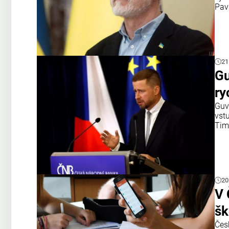
Pav
21
Gu
ry
Guv
vst
Tim
20
V 
šk
Čes