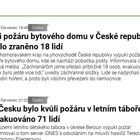
 Červenec 18:45
Česko
i požáru bytového domu v České repub
lo zraněno 18 lidí
ihomoravském kraji na jihovýchodě České republiky vypukl požá
ře bytového domu, kde se nachází pobočka pošty. Informovala 
ká média. „Záchranářům jsme předali přibližně 18 osob, evaku
 bylo ještě více lidí,“ uvedly záchranné složky. Lidé se nadýchali
din hoření, a proto byli všichni převezeni do nemocnice.
 Červenec 21:22
Česko
Česku bylo kvůli požáru v letním táboř
akuováno 71 lidí
území letního dětského tábora v okrese Beroun vypukl požár.
ormoval o tom server iDNES s odvoláním na mluvčí hasičů Terez
orovou Fliegerovou.