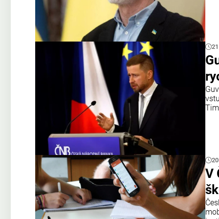
21
Gu
ry
Guv
vst
Tim
20
V 
šk
Čes
mobi