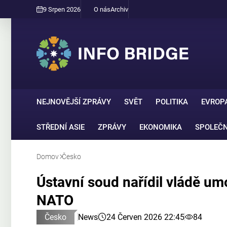
9 Srpen 2026
O nás
Archiv
NEJNOVĚJŠÍ ZPRÁVY
SVĚT
POLITIKA
EVROP
STŘEDNÍ ASIE
ZPRÁVY
EKONOMIKA
SPOLEČ
Domov
Česko
Ústavní soud nařídil vládě um
NATO
Česko
News
24 Červen 2026 22:45
84