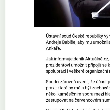
Ústavní soud České republiky vyh
Andreje Babiše, aby mu umožnil
Ankaře.
Jak informuje deník Aktuálně.cz,
prezidentovi umožnit připojit se
spolupráci i veškeré organizační 
Soudci zároveň uvedli, že účas
praxi, která by měla být zachová
několikaměsíčním sporu mezi hla
zastupovat na červencovém summ