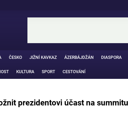
A
ČESKO
JIŽNÍ KAVKAZ
ÁZERBÁJDŽÁN
DIASPORA
NOST
KULTURA
SPORT
CESTOVÁNÍ
ožnit prezidentovi účast na summit