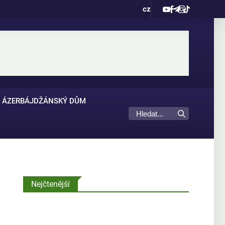
cz
ÁZERBÁJDŽÁNSKÝ DŮM
u
Nejčtenější