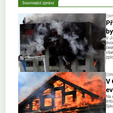
Související zprávy
27
Př
by
V J
dvo
čes
však
zplo
25
V 
ev
Na 
Inf
Sýk