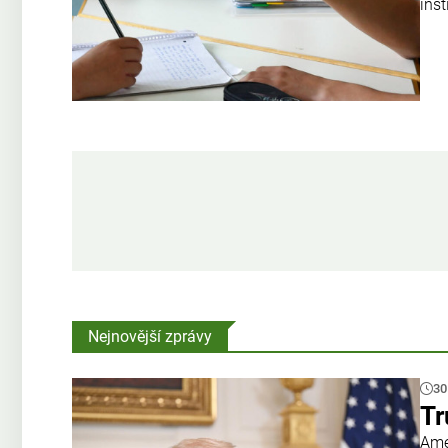
ins
Nejnovější zprávy
30
Tr
Amer