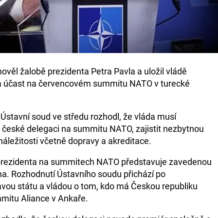
ověl žalobě prezidenta Petra Pavla a uložil vládě
a účast na červencovém summitu NATO v turecké
 Ústavní soud ve středu rozhodl, že vláda musí
 k české delegaci na summitu NATO, zajistit nezbytnou
náležitosti včetně dopravy a akreditace.
t prezidenta na summitech NATO představuje zavedenou
na. Rozhodnutí Ústavního soudu přichází po
vou státu a vládou o tom, kdo má Českou republiku
itu Aliance v Ankaře.