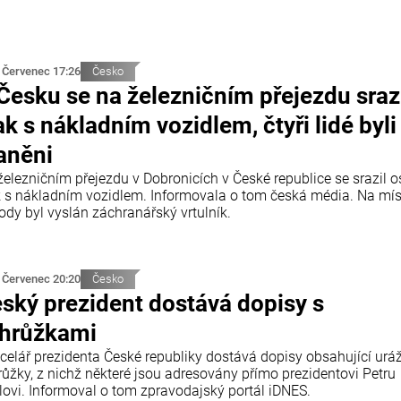
 Červenec 17:26
Česko
Česku se na železničním přejezdu sraz
ak s nákladním vozidlem, čtyři lidé byli
aněni
železničním přejezdu v Dobronicích v České republice se srazil 
k s nákladním vozidlem. Informovala o tom česká média. Na mí
ody byl vyslán záchranářský vrtulník.
 Červenec 20:20
Česko
ský prezident dostává dopisy s
hrůžkami
celář prezidenta České republiky dostává dopisy obsahující urá
růžky, z nichž některé jsou adresovány přímo prezidentovi Petru
lovi. Informoval o tom zpravodajský portál iDNES.