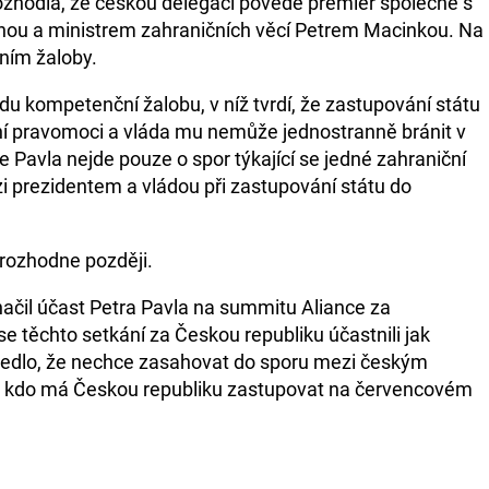
rozhodla, že českou delegaci povede premiér společně s
ou a ministrem zahraničních věcí Petrem Macinkou. Na
ním žaloby.
u kompetenční žalobu, v níž tvrdí, že zastupování státu
vní pravomoci a vláda mu nemůže jednostranně bránit v
Pavla nejde pouze o spor týkající se jedné zahraniční
zi prezidentem a vládou při zastupování státu do
rozhodne později.
značil účast Petra Pavla na summitu Aliance za
se těchto setkání za Českou republiku účastnili jak
uvedlo, že nechce zasahovat do sporu mezi českým
 kdo má Českou republiku zastupovat na červencovém