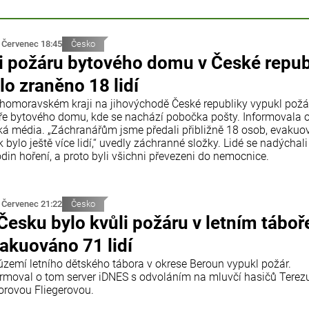
 Červenec 18:45
Česko
i požáru bytového domu v České repub
lo zraněno 18 lidí
ihomoravském kraji na jihovýchodě České republiky vypukl požá
ře bytového domu, kde se nachází pobočka pošty. Informovala 
ká média. „Záchranářům jsme předali přibližně 18 osob, evaku
 bylo ještě více lidí,“ uvedly záchranné složky. Lidé se nadýchali
din hoření, a proto byli všichni převezeni do nemocnice.
 Červenec 21:22
Česko
Česku bylo kvůli požáru v letním táboř
akuováno 71 lidí
území letního dětského tábora v okrese Beroun vypukl požár.
ormoval o tom server iDNES s odvoláním na mluvčí hasičů Terez
orovou Fliegerovou.