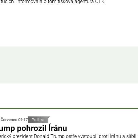
titucích. Informovala o tom tisková agentura ČTK.
 Červenec 09:17
Politika
ump pohrozil Íránu
ický prezident Donald Trump ostře vystoupil proti Íránu a slíbil