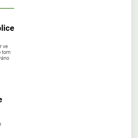
lice
r ve
o tom
ováno
e
u