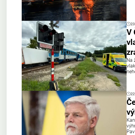
23
V 
vl
zr
Na 
vla
neh
22
Če
vý
Kan
výh
Pav