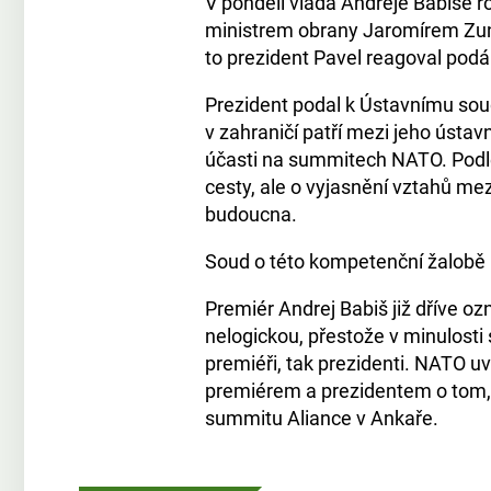
V pondělí vláda Andreje Babiše 
ministrem obrany Jaromírem Zun
to prezident Pavel reagoval podá
Prezident podal k Ústavnímu soud
v zahraničí patří mezi jeho ústa
účasti na summitech NATO. Podle 
cesty, ale o vyjasnění vztahů me
budoucna.
Soud o této kompetenční žalobě 
Premiér Andrej Babiš již dříve o
nelogickou, přestože v minulosti 
premiéři, tak prezidenti. NATO 
premiérem a prezidentem o tom,
summitu Aliance v Ankaře.