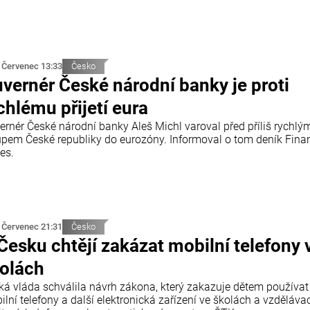
 Červenec 13:33
Česko
vernér České národní banky je proti
chlému přijetí eura
ernér České národní banky Aleš Michl varoval před příliš rychlý
upem České republiky do eurozóny. Informoval o tom deník Finan
es.
 Červenec 21:31
Česko
Česku chtějí zakázat mobilní telefony 
olách
ká vláda schválila návrh zákona, který zakazuje dětem používat
lní telefony a další elektronická zařízení ve školách a vzděláva