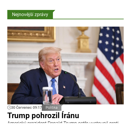
Nejnovější zprávy
30 Červenec 09:17
Politika
Trump pohrozil Íránu
Americký prezident Donald Trump ostře vystoupil proti
Íránu a slíbil tvrdou odpověď na kroky Teheránu.