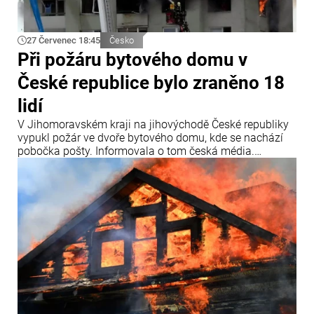
27 Červenec 18:45
Česko
Při požáru bytového domu v
České republice bylo zraněno 18
lidí
V Jihomoravském kraji na jihovýchodě České republiky
vypukl požár ve dvoře bytového domu, kde se nachází
pobočka pošty. Informovala o tom česká média.
„Záchranářům jsme předali přibližně 18 osob,
evakuováno však bylo ještě více lidí,“ uvedly záchranné
složky. Lidé se nadýchali zplodin hoření, a proto byli
všichni převezeni do nemocnice.