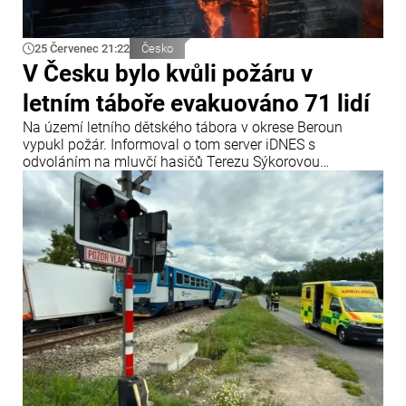
25 Červenec 21:22
Česko
V Česku bylo kvůli požáru v
letním táboře evakuováno 71 lidí
Na území letního dětského tábora v okrese Beroun
vypukl požár. Informoval o tom server iDNES s
odvoláním na mluvčí hasičů Terezu Sýkorovou
Fliegerovou.