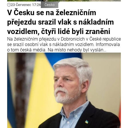
23 Červenec 17:26
Česko
V Česku se na železničním
přejezdu srazil vlak s nákladním
vozidlem, čtyři lidé byli zraněni
Na železničním přejezdu v Dobronicích v České republice
se srazil osobní vlak s nákladním vozidlem. Informovala
o tom česká média. Na místo nehody byl vyslán
záchranářský vrtulník.