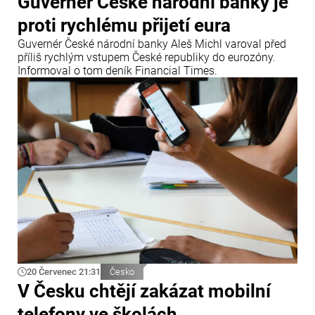
Guvernér České národní banky je
proti rychlému přijetí eura
Guvernér České národní banky Aleš Michl varoval před
příliš rychlým vstupem České republiky do eurozóny.
Informoval o tom deník Financial Times.
20 Červenec 21:31
Česko
V Česku chtějí zakázat mobilní
telefony ve školách