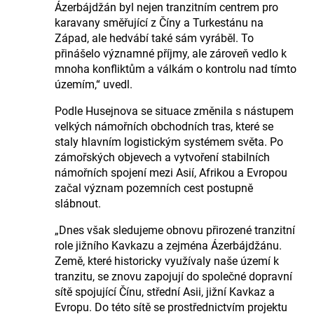
Ázerbájdžán byl nejen tranzitním centrem pro
karavany směřující z Číny a Turkestánu na
Západ, ale hedvábí také sám vyráběl. To
přinášelo významné příjmy, ale zároveň vedlo k
mnoha konfliktům a válkám o kontrolu nad tímto
územím,“ uvedl.
Podle Husejnova se situace změnila s nástupem
velkých námořních obchodních tras, které se
staly hlavním logistickým systémem světa. Po
zámořských objevech a vytvoření stabilních
námořních spojení mezi Asií, Afrikou a Evropou
začal význam pozemních cest postupně
slábnout.
„Dnes však sledujeme obnovu přirozené tranzitní
role jižního Kavkazu a zejména Ázerbájdžánu.
Země, které historicky využívaly naše území k
tranzitu, se znovu zapojují do společné dopravní
sítě spojující Čínu, střední Asii, jižní Kavkaz a
Evropu. Do této sítě se prostřednictvím projektu