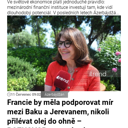
Ve světové ekonomice platí jednoduché pravidlo:
mezinárodní finanční instituce investují tam, kde vidí
dlouhodobý potenciál. V posledních letech Ázerbájdžán
upevnil svou pozici jako jedno z klíčových dopravních a
energetických center Eurasie a zároveň se stal
významnou platformou pro realizaci mezinárodních
infrastrukturních projektů.
11 Červenec 09:02
Ázerbájdžán
Francie by měla podporovat mír
mezi Baku a Jerevanem, nikoli
přilévat olej do ohně –