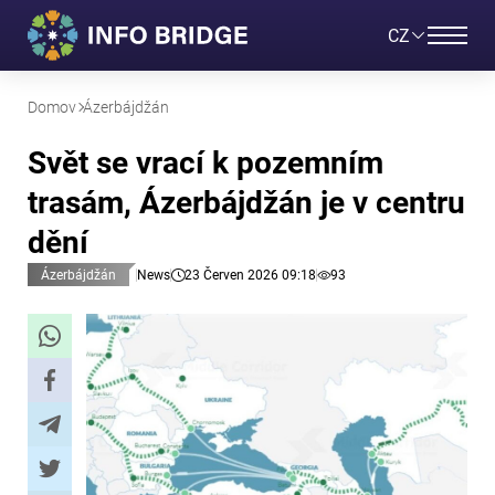
CZ
Domov
Ázerbájdžán
Svět se vrací k pozemním
trasám, Ázerbájdžán je v centru
dění
Ázerbájdžán
News
23 Červen 2026 09:18
93