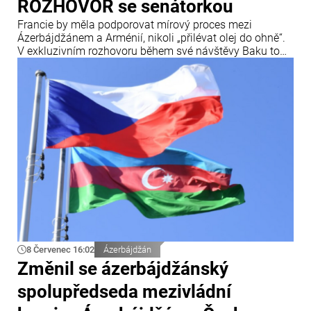
ROZHOVOR se senátorkou
Francie by měla podporovat mírový proces mezi
Ázerbájdžánem a Arménií, nikoli „přilévat olej do ohně“.
V exkluzivním rozhovoru během své návštěvy Baku to
uvedla francouzská senátorka a členka Mezinárodního
centra Nizami Ganjavi Nathalie Gouletová.
8 Červenec 16:02
Ázerbájdžán
Změnil se ázerbájdžánský
spolupředseda mezivládní