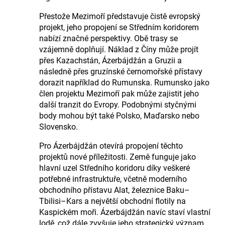
Přestože Mezimoří představuje čistě evropský
projekt, jeho propojení se Středním koridorem
nabízí značné perspektivy. Obě trasy se
vzájemně doplňují. Náklad z Číny může projít
přes Kazachstán, Ázerbájdžán a Gruzii a
následně přes gruzínské černomořské přístavy
dorazit například do Rumunska. Rumunsko jako
člen projektu Mezimoří pak může zajistit jeho
další tranzit do Evropy. Podobnými styčnými
body mohou být také Polsko, Maďarsko nebo
Slovensko.
Pro Ázerbájdžán otevírá propojení těchto
projektů nové příležitosti. Země funguje jako
hlavní uzel Středního koridoru díky veškeré
potřebné infrastruktuře, včetně moderního
obchodního přístavu Alat, železnice Baku–
Tbilisi–Kars a největší obchodní flotily na
Kaspickém moři. Ázerbájdžán navíc staví vlastní
lodě, což dále zvyšuje jeho strategický význam.