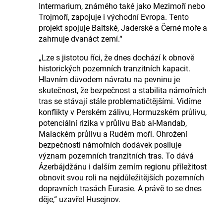
Intermarium, známého také jako Mezimoří nebo
Trojmoří, zapojuje i východní Evropa. Tento
projekt spojuje Baltské, Jaderské a Černé moře a
zahrnuje dvanáct zemí.“
„Lze s jistotou říci, že dnes dochází k obnově
historických pozemních tranzitních kapacit.
Hlavním důvodem návratu na pevninu je
skutečnost, že bezpečnost a stabilita námořních
tras se stávají stále problematičtějšími. Vidíme
konflikty v Perském zálivu, Hormuzském průlivu,
potenciální rizika v průlivu Bab al-Mandab,
Malackém průlivu a Rudém moři. Ohrožení
bezpečnosti námořních dodávek posiluje
význam pozemních tranzitních tras. To dává
Ázerbájdžánu i dalším zemím regionu příležitost
obnovit svou roli na nejdůležitějších pozemních
dopravních trasách Eurasie. A právě to se dnes
děje,“ uzavřel Husejnov.