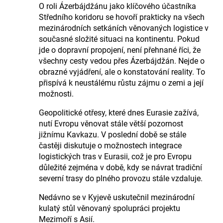
O roli Ázerbájdžánu jako klíčového účastníka
Středního koridoru se hovoří prakticky na všech
mezinárodních setkáních věnovaných logistice v
současné složité situaci na kontinentu. Pokud
jde o dopravní propojení, není přehnané říci, že
všechny cesty vedou přes Ázerbájdžán. Nejde o
obrazné vyjádření, ale o konstatování reality. To
přispívá k neustálému růstu zájmu o zemi a její
možnosti.
Geopolitické otřesy, které dnes Eurasie zažívá,
nutí Evropu věnovat stále větší pozornost
jižnímu Kavkazu. V poslední době se stále
častěji diskutuje o možnostech integrace
logistických tras v Eurasii, což je pro Evropu
důležité zejména v době, kdy se návrat tradiční
severní trasy do plného provozu stále vzdaluje.
Nedávno se v Kyjevě uskutečnil mezinárodní
kulatý stůl věnovaný spolupráci projektu
Mezimoří s Asií.