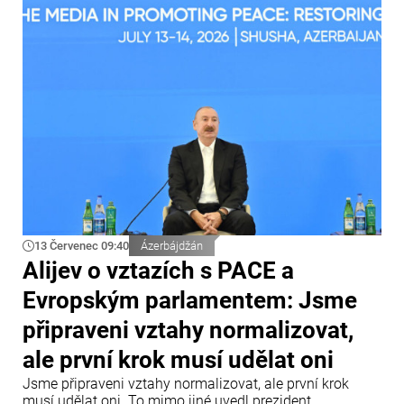
13 Červenec 09:40
Ázerbájdžán
Alijev o vztazích s PACE a
Evropským parlamentem: Jsme
připraveni vztahy normalizovat,
ale první krok musí udělat oni
Jsme připraveni vztahy normalizovat, ale první krok
musí udělat oni. To mimo jiné uvedl prezident