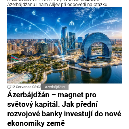
Ázerbájdžánu Ilham Alijev při odpovědi na otázku
týkající se vztahů Ázerbájdžánu s Parlamentním
shromážděním Rady Evropy (PACE) a Evropským
parlamentem během setkání s účastníky IV. Šušského
globálního mediálního fóra.
12 Červenec 08:03
Ázerbájdžán
Ázerbájdžán – magnet pro
světový kapitál. Jak přední
rozvojové banky investují do nové
ekonomiky země