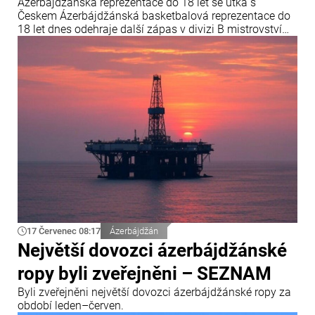
Ázerbájdžánská reprezentace do 18 let se utká s
Českem Ázerbájdžánská basketbalová reprezentace do
18 let dnes odehraje další zápas v divizi B mistrovství
Evropy FIBA. V závěrečném kole skupiny B se
ázerbájdžánský tým utká s reprezentací České republiky.
Utkání se odehraje v chorvatské Opatiji a začne ve 18:00
středoevropského letního času.
17 Červenec 08:17
Ázerbájdžán
Největší dovozci ázerbájdžánské
ropy byli zveřejněni – SEZNAM
Byli zveřejněni největší dovozci ázerbájdžánské ropy za
období leden–červen.