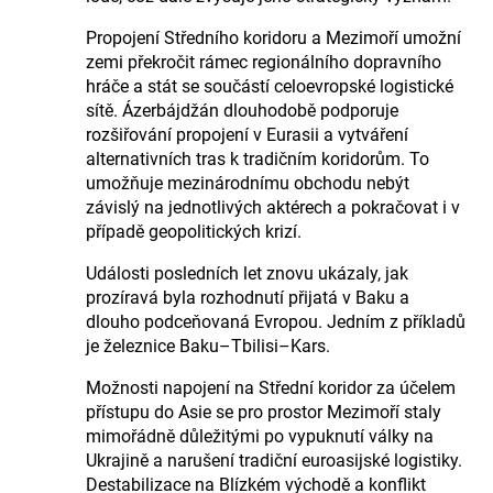
Propojení Středního koridoru a Mezimoří umožní
zemi překročit rámec regionálního dopravního
hráče a stát se součástí celoevropské logistické
sítě. Ázerbájdžán dlouhodobě podporuje
rozšiřování propojení v Eurasii a vytváření
alternativních tras k tradičním koridorům. To
umožňuje mezinárodnímu obchodu nebýt
závislý na jednotlivých aktérech a pokračovat i v
případě geopolitických krizí.
Události posledních let znovu ukázaly, jak
prozíravá byla rozhodnutí přijatá v Baku a
dlouho podceňovaná Evropou. Jedním z příkladů
je železnice Baku–Tbilisi–Kars.
Možnosti napojení na Střední koridor za účelem
přístupu do Asie se pro prostor Mezimoří staly
mimořádně důležitými po vypuknutí války na
Ukrajině a narušení tradiční euroasijské logistiky.
Destabilizace na Blízkém východě a konflikt