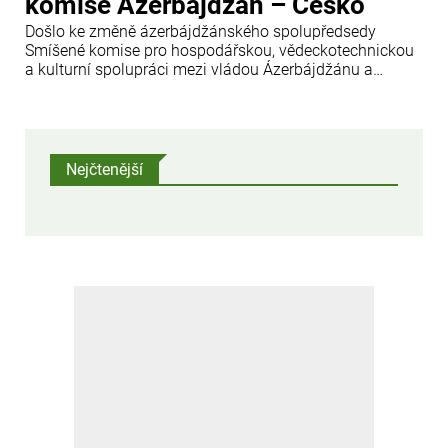
komise Ázerbájdžán – Česko
Došlo ke změně ázerbájdžánského spolupředsedy
Smíšené komise pro hospodářskou, vědeckotechnickou
a kulturní spolupráci mezi vládou Ázerbájdžánu a
vládou České republiky.
Nejčtenější