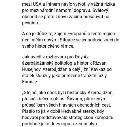
mezi USA a Íránem navíc vytvořily vážná rizika
pro mezinárodní námořní dopravu. Světový
obchod se proto znovu začíná přesouvat na
pevninu.
A co je důležité, zájem Evropanů o tento region
není ničím novým. Situace se jednoduše vrací do
svého historického rámce.
Jak uvedl v rozhovoru pro Day.Az
ázerbájdžánský politolog a historik Rizvan
Husejnov, Ázerbájdžán a celý jižní Kavkaz po
staletí sloužily jako přirozené tranzitní uzly
Eurasie.
„Stejně jako dnes byl i historicky Ázerbájdžán,
přesněji řečeno oblast Širvanu, přirozeným
průsečíkem všech hlavních obchodních cest.
Platilo to již v době Hedvábné stezky, kdy
hedvábí představovalo strategickou komoditu
podobně jako dnes ropa a zemní plyn.