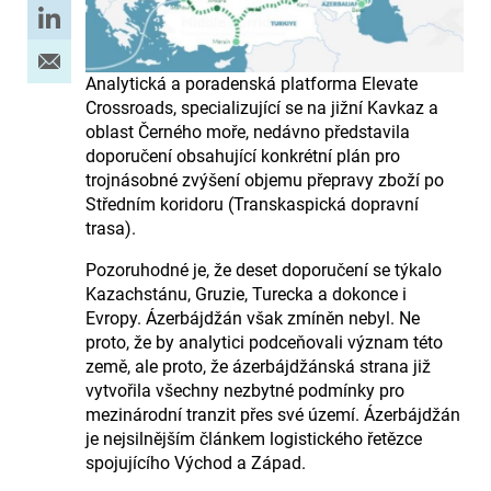
Analytická a poradenská platforma Elevate
Crossroads, specializující se na jižní Kavkaz a
oblast Černého moře, nedávno představila
doporučení obsahující konkrétní plán pro
trojnásobné zvýšení objemu přepravy zboží po
Středním koridoru (Transkaspická dopravní
trasa).
Pozoruhodné je, že deset doporučení se týkalo
Kazachstánu, Gruzie, Turecka a dokonce i
Evropy. Ázerbájdžán však zmíněn nebyl. Ne
proto, že by analytici podceňovali význam této
země, ale proto, že ázerbájdžánská strana již
vytvořila všechny nezbytné podmínky pro
mezinárodní tranzit přes své území. Ázerbájdžán
je nejsilnějším článkem logistického řetězce
spojujícího Východ a Západ.