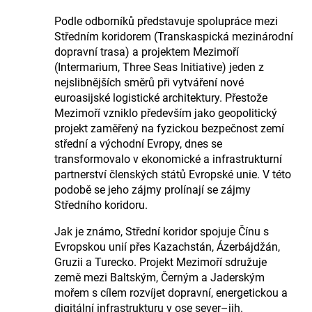
Podle odborníků představuje spolupráce mezi
Středním koridorem (Transkaspická mezinárodní
dopravní trasa) a projektem Mezimoří
(Intermarium, Three Seas Initiative) jeden z
nejslibnějších směrů při vytváření nové
euroasijské logistické architektury. Přestože
Mezimoří vzniklo především jako geopolitický
projekt zaměřený na fyzickou bezpečnost zemí
střední a východní Evropy, dnes se
transformovalo v ekonomické a infrastrukturní
partnerství členských států Evropské unie. V této
podobě se jeho zájmy prolínají se zájmy
Středního koridoru.
Jak je známo, Střední koridor spojuje Čínu s
Evropskou unií přes Kazachstán, Ázerbájdžán,
Gruzii a Turecko. Projekt Mezimoří sdružuje
země mezi Baltským, Černým a Jaderským
mořem s cílem rozvíjet dopravní, energetickou a
digitální infrastrukturu v ose sever–jih.