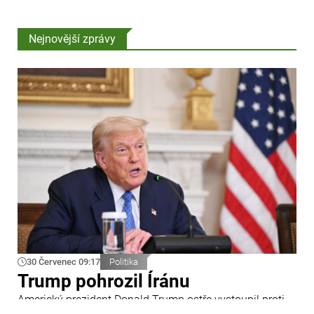
Nejnovější zprávy
30 Červenec 09:17
Politika
Trump pohrozil Íránu
Americký prezident Donald Trump ostře vystoupil proti
Íránu a slíbil tvrdou odpověď na kroky Teheránu.