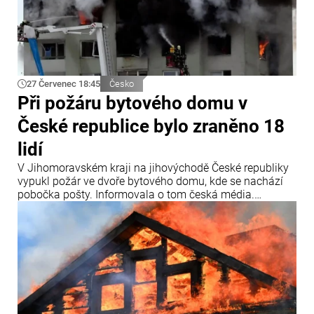
27 Červenec 18:45
Česko
Při požáru bytového domu v
České republice bylo zraněno 18
lidí
V Jihomoravském kraji na jihovýchodě České republiky
vypukl požár ve dvoře bytového domu, kde se nachází
pobočka pošty. Informovala o tom česká média.
„Záchranářům jsme předali přibližně 18 osob,
evakuováno však bylo ještě více lidí,“ uvedly záchranné
složky. Lidé se nadýchali zplodin hoření, a proto byli
všichni převezeni do nemocnice.