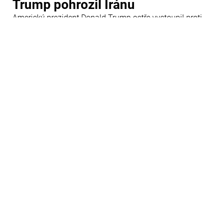
Trump pohrozil Íránu
Americký prezident Donald Trump ostře vystoupil proti
Íránu a slíbil tvrdou odpověď na kroky Teheránu.
Prohlásil to při odpovědích na otázky novinářů v Bílém
domě. Podle amerického prezidenta jsou Spojené státy
připraveny zasadit Íránu „velmi silný úder“.
29 Červenec 09:45
Ázerbájdžán
Ázerbájdžánská reprezentace do
18 let se utká s Českem
Ázerbájdžánská reprezentace do 18 let se utká s