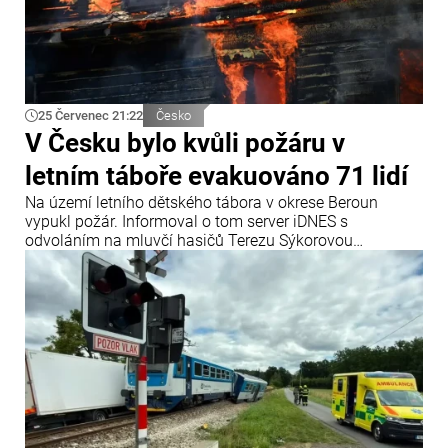
25 Červenec 21:22
Česko
V Česku bylo kvůli požáru v
letním táboře evakuováno 71 lidí
Na území letního dětského tábora v okrese Beroun
vypukl požár. Informoval o tom server iDNES s
odvoláním na mluvčí hasičů Terezu Sýkorovou
Fliegerovou.