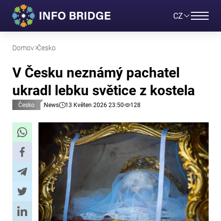
CZ
Domov
Česko
V Česku neznámý pachatel
ukradl lebku světice z kostela
Česko
News
13 Květen 2026 23:50
128