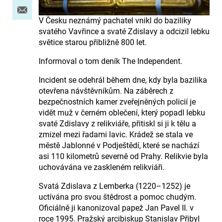
V Česku neznámý pachatel vnikl do baziliky
svatého Vavřince a svaté Zdislavy a odcizil lebku
světice starou přibližně 800 let.
Informoval o tom deník The Independent.
Incident se odehrál během dne, kdy byla bazilika
otevřena návštěvníkům. Na záběrech z
bezpečnostních kamer zveřejněných policií je
vidět muž v černém oblečení, který popadl lebku
svaté Zdislavy z relikviáře, přitiskl si ji k tělu a
zmizel mezi řadami lavic. Krádež se stala ve
městě Jablonné v Podještědí, které se nachází
asi 110 kilometrů severně od Prahy. Relikvie byla
uchovávána ve zaskleném relikviáři.
Svatá Zdislava z Lemberka (1220–1252) je
uctívána pro svou štědrost a pomoc chudým.
Oficiálně ji kanonizoval papež Jan Pavel II. v
roce 1995. Pražský arcibiskup Stanislav Přibyl