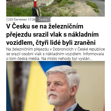
23 Červenec 17:26
Česko
V Česku se na železničním
přejezdu srazil vlak s nákladním
vozidlem, čtyři lidé byli zraněni
Na železničním přejezdu v Dobronicích v České republice
se srazil osobní vlak s nákladním vozidlem. Informovala
o tom česká média. Na místo nehody byl vyslán
záchranářský vrtulník.