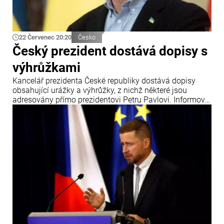
22 Červenec 20:20
Česko
Český prezident dostává dopisy s
výhrůžkami
Kancelář prezidenta České republiky dostává dopisy
obsahující urážky a výhrůžky, z nichž některé jsou
adresovány přímo prezidentovi Petru Pavlovi. Informoval
o tom zpravodajský portál iDNES.