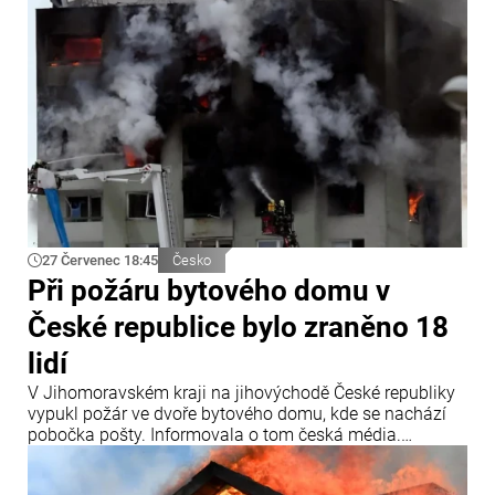
27 Červenec 18:45
Česko
Při požáru bytového domu v
České republice bylo zraněno 18
lidí
V Jihomoravském kraji na jihovýchodě České republiky
vypukl požár ve dvoře bytového domu, kde se nachází
pobočka pošty. Informovala o tom česká média.
„Záchranářům jsme předali přibližně 18 osob,
evakuováno však bylo ještě více lidí,“ uvedly záchranné