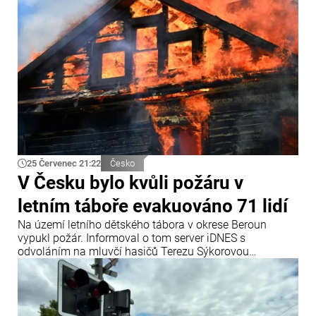
složky. Lidé se nadýchali zplodin hoření, a proto byli
všichni převezeni do nemocnice.
25 Červenec 21:22
Česko
V Česku bylo kvůli požáru v
letním táboře evakuováno 71 lidí
Na území letního dětského tábora v okrese Beroun
vypukl požár. Informoval o tom server iDNES s
odvoláním na mluvčí hasičů Terezu Sýkorovou
Fliegerovou.