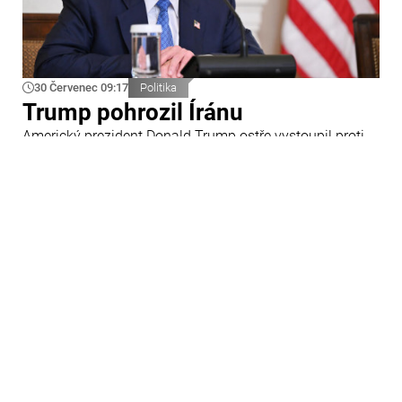
30 Červenec 09:17
Politika
Trump pohrozil Íránu
Americký prezident Donald Trump ostře vystoupil proti
Íránu a slíbil tvrdou odpověď na kroky Teheránu.
Prohlásil to při odpovědích na otázky novinářů v Bílém
domě. Podle amerického prezidenta jsou Spojené státy
připraveny zasadit Íránu „velmi silný úder“.