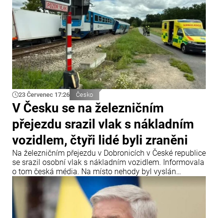
23 Červenec 17:26
Česko
V Česku se na železničním
přejezdu srazil vlak s nákladním
vozidlem, čtyři lidé byli zraněni
Na železničním přejezdu v Dobronicích v České republice
se srazil osobní vlak s nákladním vozidlem. Informovala
o tom česká média. Na místo nehody byl vyslán
záchranářský vrtulník.