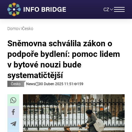
CZ
Domov
Česko
Sněmovna schválila zákon o
podpoře bydlení: pomoc lidem
v bytové nouzi bude
systematičtější
Česko
News
30 Duben 2025 11:51
159