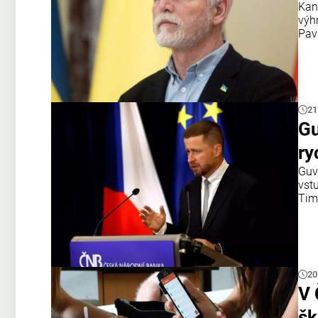
Kan
výh
Pav
21
Gu
ry
Guv
vst
Tim
20
V 
šk