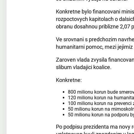
Konkretne bylo financovani minis
rozpoctovych kapitolach o dalsic
obranu dosahnou priblizne 2,07 
Ve srovnani s predchozim navrhe
humanitarni pomoc, mezi jejimiz p
Zaroven vlada zvysila financova
slibum vladajici koalice.
Konkretne:
800 milionu korun bude smerova
120 milionu korun na humanit
100 milionu korun na prevenci z
50 milionu korun na mimo­skolni
50 milionu korun na podporu b
Po podpisu prezidenta ma novy ro