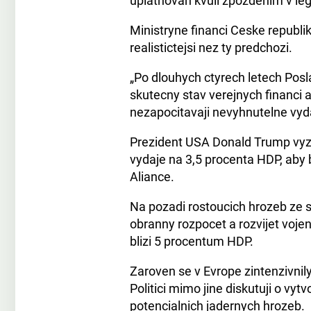
uplatnovan kvuli zpozdenim v leg
Ministryne financi Ceske republik
realistictejsi nez ty predchozi.
„Po dlouhych ctyrech letech Pos
skutecny stav verejnych financi a 
nezapocitavaji nevyhnutelne vyda
Prezident USA Donald Trump vyzy
vydaje na 3,5 procenta HDP, aby
Aliance.
Na pozadi rostoucich hrozeb ze 
obranny rozpocet a rozvijet voje
blizi 5 procentum HDP.
Zaroven se v Evrope zintenzivnil
Politici mimo jine diskutuji o vy
potencialnich jadernych hrozeb.