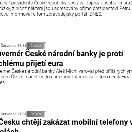
celář prezidenta České republiky dostává dopisy obsahující urá
růžky, z nichž některé jsou adresovány přímo prezidentovi Petru
lovi. Informoval o tom zpravodajský portál iDNES.
 Červenec 13:33
Česko
vernér České národní banky je proti
chlému přijetí eura
ernér České národní banky Aleš Michl varoval před příliš rychlý
upem České republiky do eurozóny. Informoval o tom deník Finan
es.
 Červenec 21:31
Česko
Česku chtějí zakázat mobilní telefony 
olách