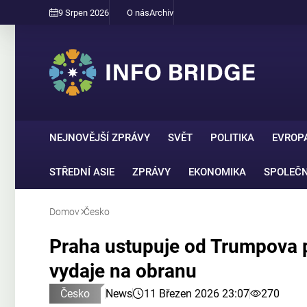
9 Srpen 2026
O nás
Archiv
NEJNOVĚJŠÍ ZPRÁVY
SVĚT
POLITIKA
EVROP
STŘEDNÍ ASIE
ZPRÁVY
EKONOMIKA
SPOLEČ
Domov
Česko
Praha ustupuje od Trumpova 
vydaje na obranu
Česko
News
11 Březen 2026 23:07
270