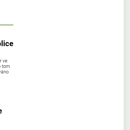
lice
r ve
o tom
ováno
e