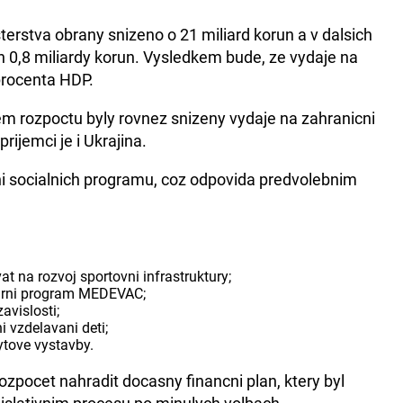
terstva obrany snizeno o 21 miliard korun a v dalsich
h 0,8 miliardy korun. Vysledkem bude, ze vydaje na
procenta HDP.
m rozpoctu byly rovnez snizeny vydaje na zahranicni
rijemci je i Ukrajina.
ni socialnich programu, coz odpovida predvolebnim
t na rozvoj sportovni infrastruktury;
arni program MEDEVAC;
avislosti;
 vzdelavani deti;
ytove vystavby.
zpocet nahradit docasny financni plan, ktery byl