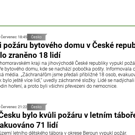
 Červenec 18:45
Česko
i požáru bytového domu v České repub
lo zraněno 18 lidí
ihomoravském kraji na jihovýchodě České republiky vypukl požá
ře bytového domu, kde se nachází pobočka pošty. Informovala 
ká média. „Záchranářům jsme předali přibližně 18 osob, evaku
 bylo ještě více lidí,“ uvedly záchranné složky. Lidé se nadýchali
din hoření, a proto byli všichni převezeni do nemocnice.
 Červenec 21:22
Česko
Česku bylo kvůli požáru v letním táboř
akuováno 71 lidí
území letního dětského tábora v okrese Beroun vypukl požár.