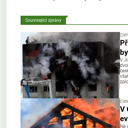
Související zprávy
27
Př
by
V J
dvo
čes
však
zplo
25
V 
ev
Na 