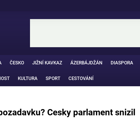
A
ČESKO
JIŽNÍ KAVKAZ
ÁZERBÁJDŽÁN
DIASPORA
NOST
KULTURA
SPORT
CESTOVÁNÍ
pozadavku? Cesky parlament snizil