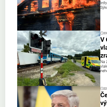
Inf
Sýk
23
V 
vl
zr
Na 
vla
neh
22
Če
vý