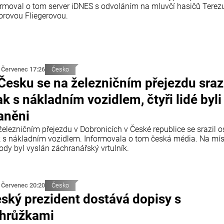
ormoval o tom server iDNES s odvoláním na mluvčí hasičů Terez
orovou Fliegerovou.
 Červenec 17:26
Česko
Česku se na železničním přejezdu sraz
ak s nákladním vozidlem, čtyři lidé byli
aněni
železničním přejezdu v Dobronicích v České republice se srazil 
k s nákladním vozidlem. Informovala o tom česká média. Na mí
ody byl vyslán záchranářský vrtulník.
 Červenec 20:20
Česko
ský prezident dostává dopisy s
hrůžkami