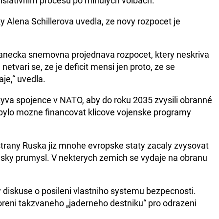
islativnim procesu po minulych volbach.
y Alena Schillerova uvedla, ze novy rozpocet je
lanecka snemovna projednava rozpocet, ktery neskriva
netvari se, ze je deficit mensi jen proto, ze se
je,“ uvedla.
va spojence v NATO, aby do roku 2035 zvysili obranné
 bylo mozne financovat klicove vojenske programy
strany Ruska jiz mnohe evropske staty zacaly zvysovat
nsky prumysl. V nekterych zemich se vydaje na obranu
y diskuse o posileni vlastniho systemu bezpecnosti.
tvoreni takzvaneho „jaderneho destniku“ pro odrazeni