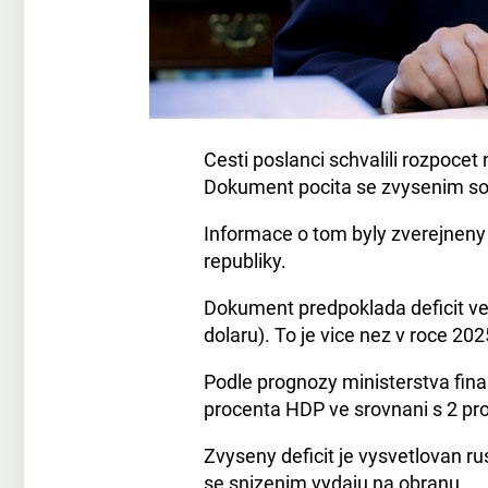
Cesti poslanci schvalili rozpocet
Dokument pocita se zvysenim soc
Informace o tom byly zverejneny 
republiky.
Dokument predpoklada deficit ve 
dolaru). To je vice nez v roce 2025
Podle prognozy ministerstva finan
procenta HDP ve srovnani s 2 pro
Zvyse­ny deficit je vysvetlovan 
se snizenim vydaju na obranu.