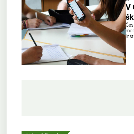
V 
šk
Čes
mobi
ins