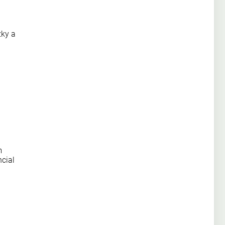
žky a
m
cial