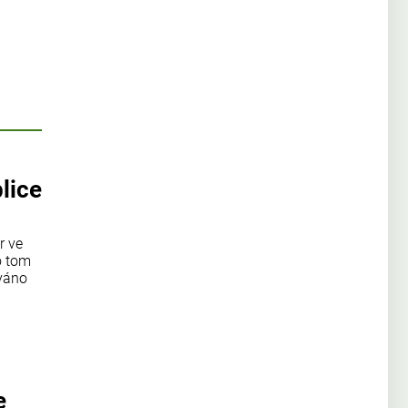
lice
r ve
o tom
ováno
e