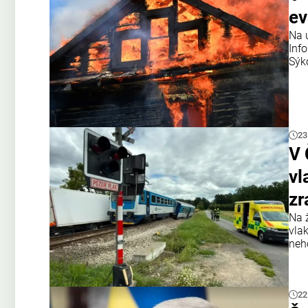
ev
Na 
Inf
Sýk
23
V 
vl
zr
Na 
vla
neh
22