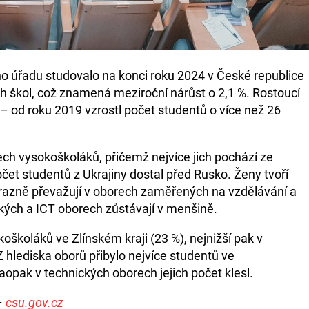
ho úřadu studovalo na konci roku 2024 v České republice
h škol, což znamená meziroční nárůst o 2,1 %. Rostoucí
 od roku 2019 vzrostl počet studentů o více než 26
šech vysokoškoláků, přičemž nejvíce jich pochází ze
očet studentů z Ukrajiny dostal před Rusko. Ženy tvoří
razně převažují v oborech zaměřených na vzdělávání a
ckých a ICT oborech zůstávají v menšině.
koškoláků ve Zlínském kraji (23 %), nejnižší pak v
 hlediska oborů přibylo nejvíce studentů ve
naopak v technických oborech jejich počet klesl.
 –
csu.gov.cz