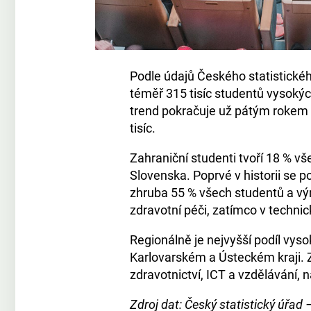
Podle údajů Českého statistické
téměř 315 tisíc studentů vysokýc
trend pokračuje už pátým rokem –
tisíc.
Zahraniční studenti tvoří 18 % v
Slovenska. Poprvé v historii se p
zhruba 55 % všech studentů a vý
zdravotní péči, zatímco v techni
Regionálně je nejvyšší podíl vyso
Karlovarském a Ústeckém kraji. Z
zdravotnictví, ICT a vzdělávání, 
Zdroj dat: Český statistický úřad