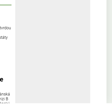
 tvrdou
státy
se
žánská
izi B
žánský
atské