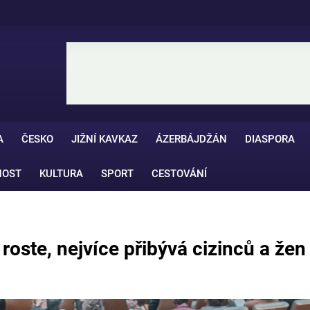
A
ČESKO
JIŽNÍ KAVKAZ
ÁZERBÁJDŽÁN
DIASPORA
NOST
KULTURA
SPORT
CESTOVÁNÍ
oste, nejvíce přibývá cizinců a žen