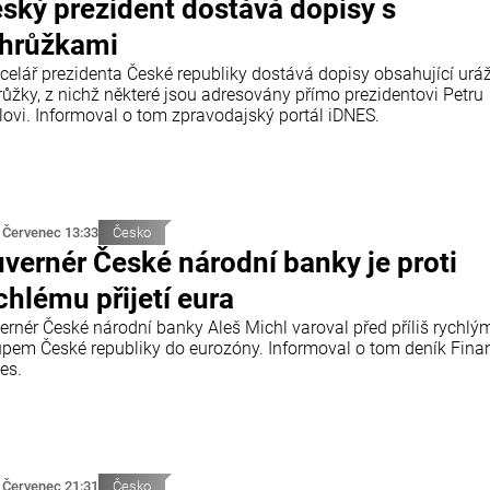
ský prezident dostává dopisy s
hrůžkami
celář prezidenta České republiky dostává dopisy obsahující urá
růžky, z nichž některé jsou adresovány přímo prezidentovi Petru
lovi. Informoval o tom zpravodajský portál iDNES.
 Červenec 13:33
Česko
vernér České národní banky je proti
chlému přijetí eura
ernér České národní banky Aleš Michl varoval před příliš rychlý
upem České republiky do eurozóny. Informoval o tom deník Finan
es.
 Červenec 21:31
Česko