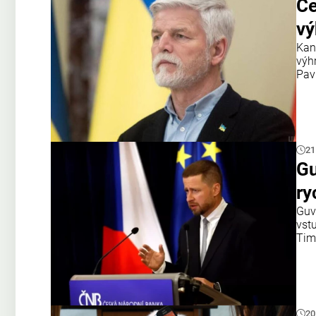
Če
vý
Kan
výh
Pav
21
Gu
ry
Guv
vst
Tim
20