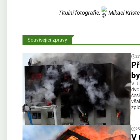
Titulní fotografie:
Mikael Krist
Související zprávy
27
Př
by
V J
dvo
čes
však
zplo
25
V 