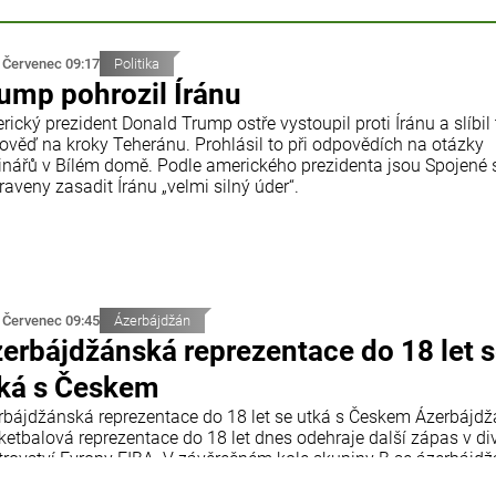
 Červenec 09:17
Politika
ump pohrozil Íránu
ický prezident Donald Trump ostře vystoupil proti Íránu a slíbil
ověď na kroky Teheránu. Prohlásil to při odpovědích na otázky
inářů v Bílém domě. Podle amerického prezidenta jsou Spojené 
raveny zasadit Íránu „velmi silný úder“.
 Červenec 09:45
Ázerbájdžán
erbájdžánská reprezentace do 18 let 
ká s Českem
rbájdžánská reprezentace do 18 let se utká s Českem Ázerbájd
ketbalová reprezentace do 18 let dnes odehraje další zápas v div
trovství Evropy FIBA. V závěrečném kole skupiny B se ázerbájd
 utká s reprezentací České republiky. Utkání se odehraje v chorv