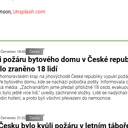
enson,
Unsplash.com
 Červenec 18:45
Česko
i požáru bytového domu v České repub
lo zraněno 18 lidí
ihomoravském kraji na jihovýchodě České republiky vypukl požá
ře bytového domu, kde se nachází pobočka pošty. Informovala 
ká média. „Záchranářům jsme předali přibližně 18 osob, evaku
 bylo ještě více lidí,“ uvedly záchranné složky. Lidé se nadýchali
din hoření, a proto byli všichni převezeni do nemocnice.
 Červenec 21:22
Česko
Česku bylo kvůli požáru v letním táboř