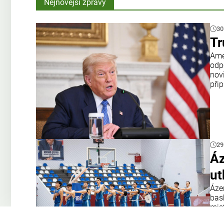
Nejnovější zprávy
30
Tr
Amer
odp
nov
přip
29
Áz
ut
Áze
bas
mis
tým