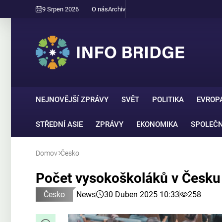
9 Srpen 2026
O nás
Archiv
NEJNOVĚJŠÍ ZPRÁVY
SVĚT
POLITIKA
EVROP
STŘEDNÍ ASIE
ZPRÁVY
EKONOMIKA
SPOLEČ
Domov
Česko
Počet vysokoškoláků v Česku r
Česko
News
30 Duben 2025 10:33
258