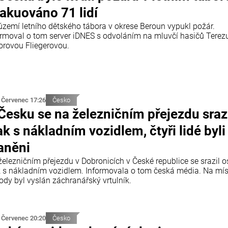
akuováno 71 lidí
území letního dětského tábora v okrese Beroun vypukl požár.
ormoval o tom server iDNES s odvoláním na mluvčí hasičů Terez
orovou Fliegerovou.
 Červenec 17:26
Česko
Česku se na železničním přejezdu sraz
ak s nákladním vozidlem, čtyři lidé byli
aněni
železničním přejezdu v Dobronicích v České republice se srazil 
k s nákladním vozidlem. Informovala o tom česká média. Na mí
ody byl vyslán záchranářský vrtulník.
 Červenec 20:20
Česko