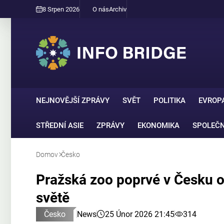
8 Srpen 2026
O nás
Archiv
NEJNOVĚJŠÍ ZPRÁVY
SVĚT
POLITIKA
EVROP
STŘEDNÍ ASIE
ZPRÁVY
EKONOMIKA
SPOLEČ
Domov
Česko
Pražská zoo poprvé v Česku o
světě
Česko
News
25 Únor 2026 21:45
314