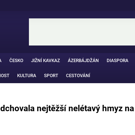
A
ČESKO
JIŽNÍ KAVKAZ
ÁZERBÁJDŽÁN
DIASPORA
NOST
KULTURA
SPORT
CESTOVÁNÍ
dchovala nejtěžší nelétavý hmyz na