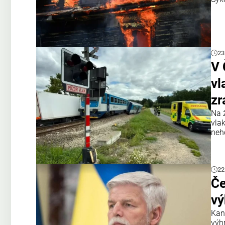
23
V 
vl
zr
Na 
vla
neh
22
Če
vý
Kan
výh