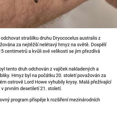
odchovat strašilku druhu Dryococelus australis z
žována za nejtěžší nelétavý hmyz na světě. Dospělí
5 centimetrů a kvůli své velikosti se jim přezdívá
 byl tento druh odchován z vajíček nakladených a
liky. Hmyz byl na počátku 20. století považován za
kém ostrově Lord Howe vyhubily krysy. Malá přežívající
 prvním desetiletí 21. století.
chovný program přispěje k rozšíření mezinárodních