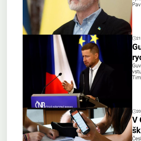
Pav
21
Gu
ry
Guv
vst
Tim
20
V 
šk
Čes