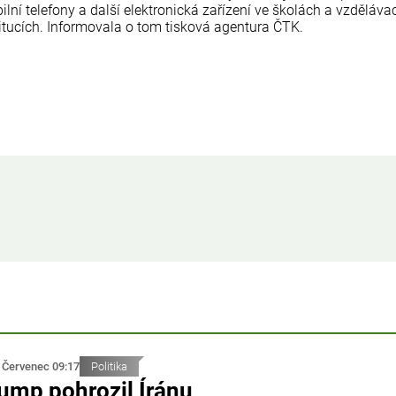
lní telefony a další elektronická zařízení ve školách a vzděláva
titucích. Informovala o tom tisková agentura ČTK.
 Červenec 09:17
Politika
ump pohrozil Íránu