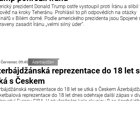
ický prezident Donald Trump ostře vystoupil proti Íránu a slíbil
ověď na kroky Teheránu. Prohlásil to při odpovědích na otázky
inářů v Bílém domě. Podle amerického prezidenta jsou Spojené 
raveny zasadit Íránu „velmi silný úder“.
 Červenec 09:45
Ázerbájdžán
erbájdžánská reprezentace do 18 let 
ká s Českem
rbájdžánská reprezentace do 18 let se utká s Českem Ázerbájd
ketbalová reprezentace do 18 let dnes odehraje další zápas v div
trovství Evropy FIBA. V závěrečném kole skupiny B se ázerbájd
 utká s reprezentací České republiky. Utkání se odehraje v chorv
tiji a začne ve 18:00 středoevropského letního času.
 Červenec 09:12
Ekonomika