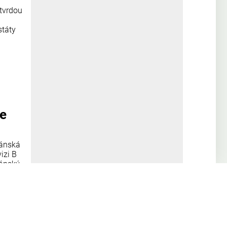
 tvrdou
státy
se
žánská
izi B
žánský
atské