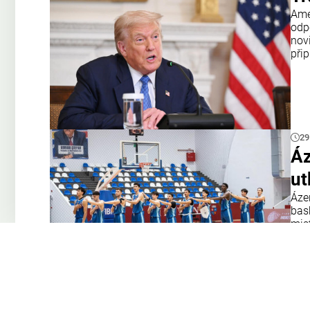
Amer
odp
nov
přip
29
Áz
ut
Áze
bas
mis
tým
Opa
28