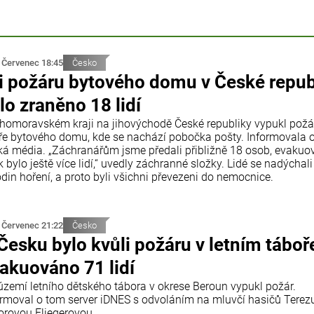
 Červenec 18:45
Česko
i požáru bytového domu v České repub
lo zraněno 18 lidí
ihomoravském kraji na jihovýchodě České republiky vypukl požá
ře bytového domu, kde se nachází pobočka pošty. Informovala 
ká média. „Záchranářům jsme předali přibližně 18 osob, evaku
 bylo ještě více lidí,“ uvedly záchranné složky. Lidé se nadýchali
din hoření, a proto byli všichni převezeni do nemocnice.
 Červenec 21:22
Česko
Česku bylo kvůli požáru v letním táboř
akuováno 71 lidí
území letního dětského tábora v okrese Beroun vypukl požár.
ormoval o tom server iDNES s odvoláním na mluvčí hasičů Terez
orovou Fliegerovou.