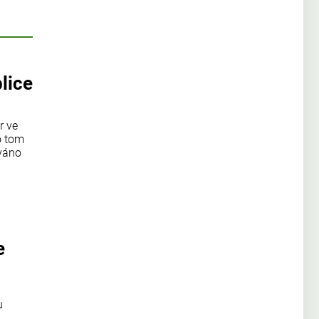
lice
r ve
o tom
ováno
e
u