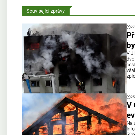
Související zprávy
27
Př
by
V J
dvo
čes
však
zplo
25
V 
ev
Na 
Inf
Sýk