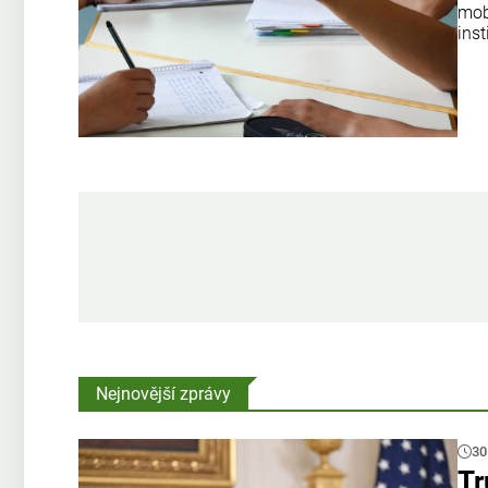
mobi
ins
Nejnovější zprávy
30
Tr