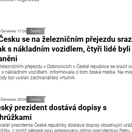
 Červenec 17:26
Česko
Česku se na železničním přejezdu sraz
ak s nákladním vozidlem, čtyři lidé byli
aněni
železničním přejezdu v Dobronicích v České republice se srazil 
k s nákladním vozidlem. Informovala o tom česká média. Na mí
ody byl vyslán záchranářský vrtulník.
 Červenec 20:20
Česko
ský prezident dostává dopisy s
hrůžkami
celář prezidenta České republiky dostává dopisy obsahující urá
růžky, z nichž některé jsou adresovány přímo prezidentovi Petru