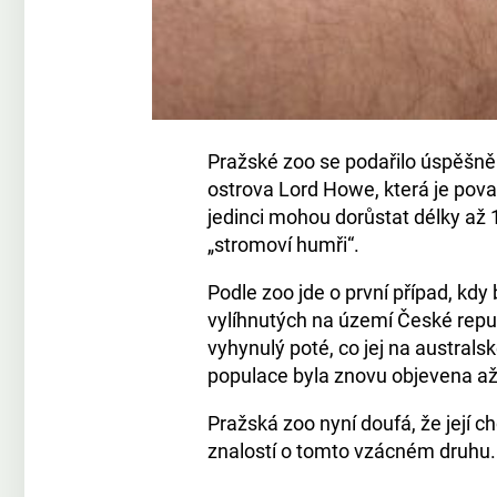
Pražské zoo se podařilo úspěšně 
ostrova Lord Howe, která je pova
jedinci mohou dorůstat délky až 1
„stromoví humři“.
Podle zoo jde o první případ, kdy
vylíhnutých na území České repub
vyhynulý poté, co jej na australs
populace byla znovu objevena až v
Pražská zoo nyní doufá, že její 
znalostí o tomto vzácném druhu.