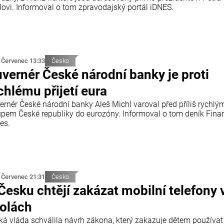
lovi. Informoval o tom zpravodajský portál iDNES.
 Červenec 13:33
Česko
vernér České národní banky je proti
chlému přijetí eura
ernér České národní banky Aleš Michl varoval před příliš rychlý
upem České republiky do eurozóny. Informoval o tom deník Finan
es.
 Červenec 21:31
Česko
Česku chtějí zakázat mobilní telefony 
olách
ká vláda schválila návrh zákona, který zakazuje dětem používat