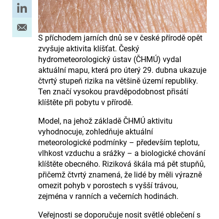
S příchodem jarních dnů se v české přírodě opět
zvyšuje aktivita klíšťat. Český
hydrometeorologický ústav (ČHMÚ) vydal
aktuální mapu, která pro úterý 29. dubna ukazuje
čtvrtý stupeň rizika na většině území republiky.
Ten značí vysokou pravděpodobnost přisátí
klíštěte při pobytu v přírodě.
Model, na jehož základě ČHMÚ aktivitu
vyhodnocuje, zohledňuje aktuální
meteorologické podmínky – především teplotu,
vlhkost vzduchu a srážky – a biologické chování
klíštěte obecného. Riziková škála má pět stupňů,
přičemž čtvrtý znamená, že lidé by měli výrazně
omezit pohyb v porostech s vyšší trávou,
zejména v ranních a večerních hodinách.
Veřejnosti se doporučuje nosit světlé oblečení s