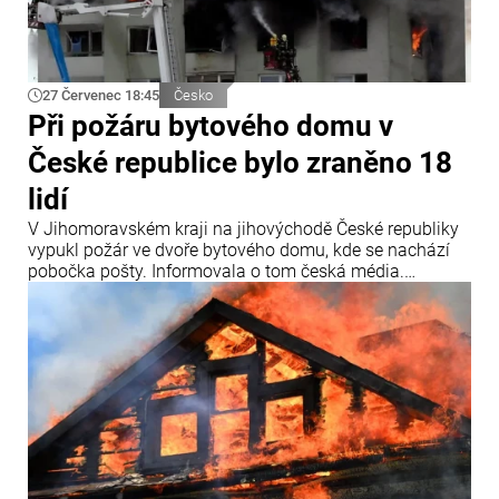
27 Červenec 18:45
Česko
Při požáru bytového domu v
České republice bylo zraněno 18
lidí
V Jihomoravském kraji na jihovýchodě České republiky
vypukl požár ve dvoře bytového domu, kde se nachází
pobočka pošty. Informovala o tom česká média.
„Záchranářům jsme předali přibližně 18 osob,
evakuováno však bylo ještě více lidí,“ uvedly záchranné
složky. Lidé se nadýchali zplodin hoření, a proto byli
všichni převezeni do nemocnice.