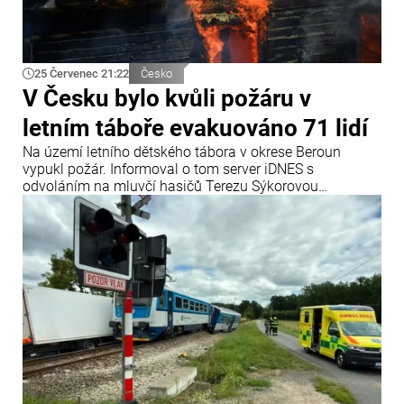
25 Červenec 21:22
Česko
V Česku bylo kvůli požáru v
letním táboře evakuováno 71 lidí
Na území letního dětského tábora v okrese Beroun
vypukl požár. Informoval o tom server iDNES s
odvoláním na mluvčí hasičů Terezu Sýkorovou
Fliegerovou.