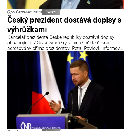
22 Červenec 20:20
Česko
Český prezident dostává dopisy s
výhrůžkami
Kancelář prezidenta České republiky dostává dopisy
obsahující urážky a výhrůžky, z nichž některé jsou
adresovány přímo prezidentovi Petru Pavlovi. Informoval
o tom zpravodajský portál iDNES.