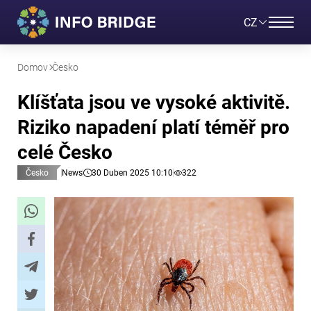
CZ
Domov
Česko
Klíšťata jsou ve vysoké aktivitě.
Riziko napadení platí téměř pro
celé Česko
Česko
News
30 Duben 2025 10:10
322