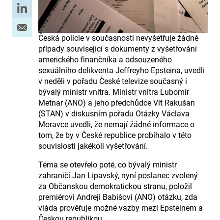
Česká policie v současnosti nevyšetřuje žádné
případy související s dokumenty z vyšetřování
amerického finančníka a odsouzeného
sexuálního delikventa Jeffreyho Epsteina, uvedli
v neděli v pořadu České televize současný i
bývalý ministr vnitra. Ministr vnitra Lubomír
Metnar (ANO) a jeho předchůdce Vít Rakušan
(STAN) v diskusním pořadu Otázky Václava
Moravce uvedli, že nemají žádné informace o
tom, že by v České republice probíhalo v této
souvislosti jakékoli vyšetřování.
Téma se otevřelo poté, co bývalý ministr
zahraničí Jan Lipavský, nyní poslanec zvolený
za Občanskou demokratickou stranu, položil
premiérovi Andreji Babišovi (ANO) otázku, zda
vláda prověřuje možné vazby mezi Epsteinem a
Českou republikou.