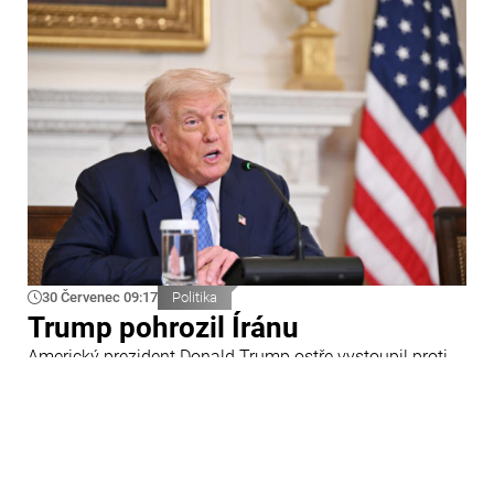
30 Červenec 09:17
Politika
Trump pohrozil Íránu
Americký prezident Donald Trump ostře vystoupil proti
Íránu a slíbil tvrdou odpověď na kroky Teheránu.
Prohlásil to při odpovědích na otázky novinářů v Bílém
domě. Podle amerického prezidenta jsou Spojené státy
připraveny zasadit Íránu „velmi silný úder“.