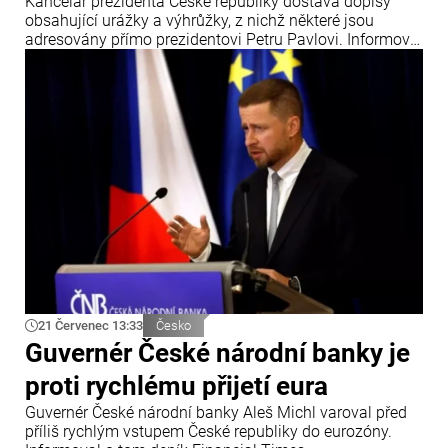
Kancelář prezidenta České republiky dostává dopisy
obsahující urážky a výhrůžky, z nichž některé jsou
adresovány přímo prezidentovi Petru Pavlovi. Informoval
o tom zpravodajský portál iDNES.
21 Červenec 13:33
Česko
Guvernér České národní banky je
proti rychlému přijetí eura
Guvernér České národní banky Aleš Michl varoval před
příliš rychlým vstupem České republiky do eurozóny.