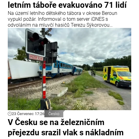
letním táboře evakuováno 71 lidí
Na území letního dětského tábora v okrese Beroun
vypukl požár. Informoval o tom server iDNES s
odvoláním na mluvčí hasičů Terezu Sýkorovou
Fliegerovou.
23 Červenec 17:26
Česko
V Česku se na železničním
přejezdu srazil vlak s nákladním