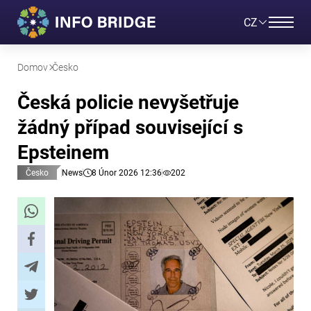
CZ
Domov
Česko
Česká policie nevyšetřuje
žádný případ související s
Epsteinem
Česko
News
8 Únor 2026 12:36
202