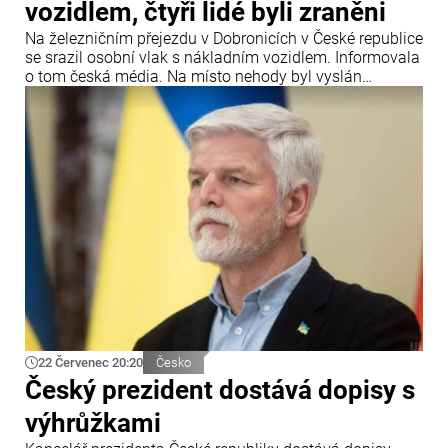
vozidlem, čtyři lidé byli zraněni
Na železničním přejezdu v Dobronicích v České republice
se srazil osobní vlak s nákladním vozidlem. Informovala
o tom česká média. Na místo nehody byl vyslán
záchranářský vrtulník.
22 Červenec 20:20
Česko
Český prezident dostává dopisy s
výhrůžkami