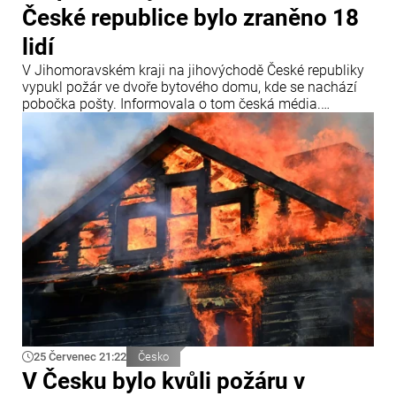
České republice bylo zraněno 18
lidí
V Jihomoravském kraji na jihovýchodě České republiky
vypukl požár ve dvoře bytového domu, kde se nachází
pobočka pošty. Informovala o tom česká média.
„Záchranářům jsme předali přibližně 18 osob,
evakuováno však bylo ještě více lidí,“ uvedly záchranné
složky. Lidé se nadýchali zplodin hoření, a proto byli
všichni převezeni do nemocnice.
25 Červenec 21:22
Česko
V Česku bylo kvůli požáru v