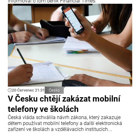
Informoval o tom deník Financial Times.
20 Červenec 21:31
Česko
V Česku chtějí zakázat mobilní
telefony ve školách
Česká vláda schválila návrh zákona, který zakazuje
dětem používat mobilní telefony a další elektronická
zařízení ve školách a vzdělávacích institucích.
Informovala o tom tisková agentura ČTK.