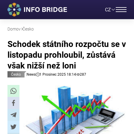
CZ
Domov
Česko
Schodek státního rozpočtu se v
listopadu prohloubil, zůstává
však nižší než loni
Česko
News
1 Prosinec 2025 18:14
287