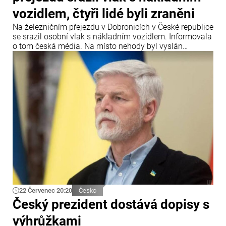
vozidlem, čtyři lidé byli zraněni
Na železničním přejezdu v Dobronicích v České republice
se srazil osobní vlak s nákladním vozidlem. Informovala
o tom česká média. Na místo nehody byl vyslán
záchranářský vrtulník.
22 Červenec 20:20
Česko
Český prezident dostává dopisy s
výhrůžkami