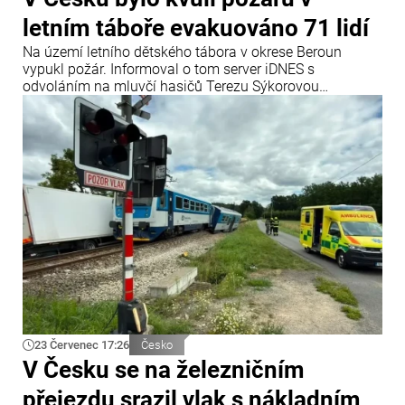
letním táboře evakuováno 71 lidí
Na území letního dětského tábora v okrese Beroun
vypukl požár. Informoval o tom server iDNES s
odvoláním na mluvčí hasičů Terezu Sýkorovou
Fliegerovou.
23 Červenec 17:26
Česko
V Česku se na železničním
přejezdu srazil vlak s nákladním