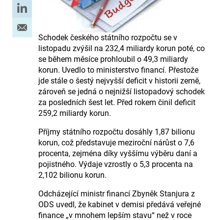
Schodek českého státního rozpočtu se v
listopadu zvýšil na 232,4 miliardy korun poté, co
se během měsíce prohloubil o 49,3 miliardy
korun. Uvedlo to ministerstvo financí. Přestože
jde stále o šestý nejvyšší deficit v historii země,
zároveň se jedná o nejnižší listopadový schodek
za posledních šest let. Před rokem činil deficit
259,2 miliardy korun.
Příjmy státního rozpočtu dosáhly 1,87 bilionu
korun, což představuje meziroční nárůst o 7,6
procenta, zejména díky vyššímu výběru daní a
pojistného. Výdaje vzrostly o 5,3 procenta na
2,102 bilionu korun.
Odcházející ministr financí Zbyněk Stanjura z
ODS uvedl, že kabinet v demisi předává veřejné
finance „v mnohem lepším stavu“ než v roce