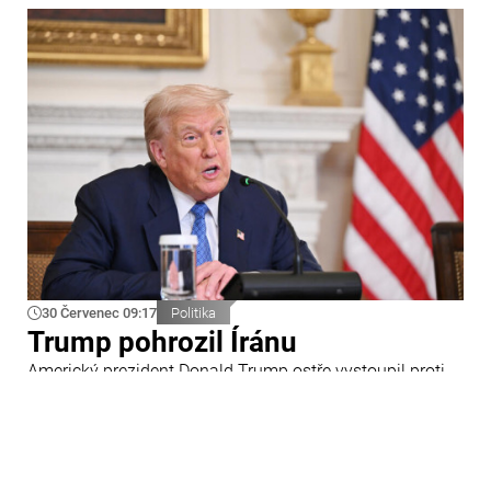
30 Červenec 09:17
Politika
Trump pohrozil Íránu
Americký prezident Donald Trump ostře vystoupil proti
Íránu a slíbil tvrdou odpověď na kroky Teheránu.
Prohlásil to při odpovědích na otázky novinářů v Bílém
domě. Podle amerického prezidenta jsou Spojené státy
připraveny zasadit Íránu „velmi silný úder“.