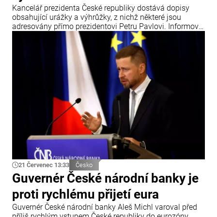
Kancelář prezidenta České republiky dostává dopisy
obsahující urážky a výhrůžky, z nichž některé jsou
adresovány přímo prezidentovi Petru Pavlovi. Informoval
o tom zpravodajský portál iDNES.
21 Červenec 13:33
Česko
Guvernér České národní banky je
proti rychlému přijetí eura
Guvernér České národní banky Aleš Michl varoval před
příliš rychlým vstupem České republiky do eurozóny.