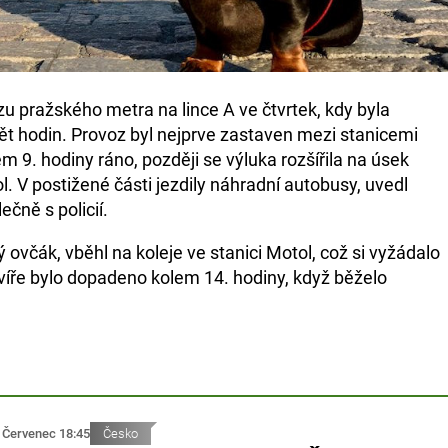
zu pražského metra na lince A ve čtvrtek, kdy byla
ět hodin. Provoz byl nejprve zastaven mezi stanicemi
 9. hodiny ráno, později se výluka rozšířila na úsek
 V postižené části jezdily náhradní autobusy, uvedl
ečně s policií.
ovčák, vběhl na koleje ve stanici Motol, což si vyžádalo
víře bylo dopadeno kolem 14. hodiny, když běželo
 Červenec 18:45
Česko