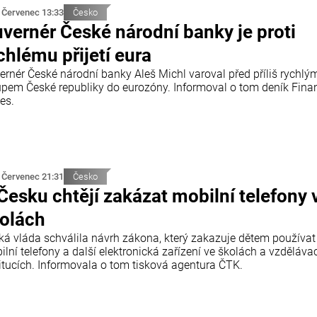
 Červenec 13:33
Česko
vernér České národní banky je proti
chlému přijetí eura
ernér České národní banky Aleš Michl varoval před příliš rychlý
upem České republiky do eurozóny. Informoval o tom deník Finan
es.
 Červenec 21:31
Česko
Česku chtějí zakázat mobilní telefony 
olách
ká vláda schválila návrh zákona, který zakazuje dětem používat
lní telefony a další elektronická zařízení ve školách a vzděláva
titucích. Informovala o tom tisková agentura ČTK.