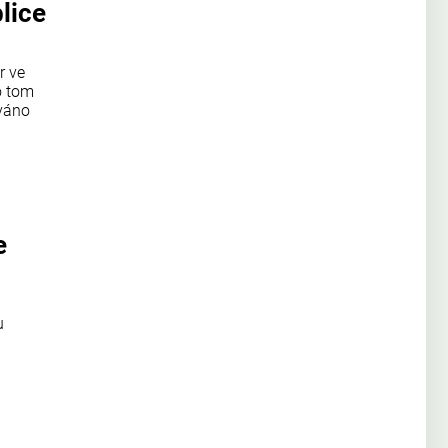
lice
r ve
o tom
ováno
e
u