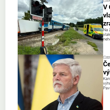
23
V 
vl
zr
Na 
vla
neh
22
Če
vý
Kan
výh
Pav