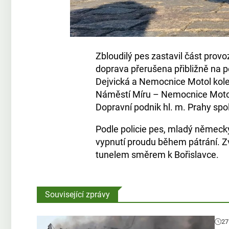
Zbloudilý pes zastavil část provo
doprava přerušena přibližně na p
Dejvická a Nemocnice Motol kolem
Náměstí Míru – Nemocnice Motol.
Dopravní podnik hl. m. Prahy spol
Podle policie pes, mladý německý 
vypnutí proudu během pátrání. Z
tunelem směrem k Bořislavce.
Související zprávy
27