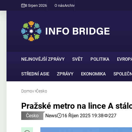
8 Srpen 2026
O nás
Archiv
NEJNOVĚJŠÍ ZPRÁVY
SVĚT
POLITIKA
EVROP
STŘEDNÍ ASIE
ZPRÁVY
EKONOMIKA
SPOLEČ
Domov
Česko
Pražské metro na lince A stálo
Česko
News
16 Říjen 2025 19:38
227