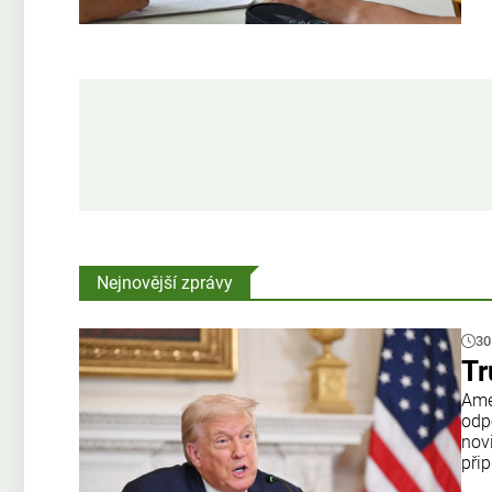
Nejnovější zprávy
30
Tr
Amer
odp
nov
přip