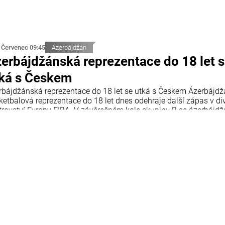
 Červenec 09:45
Ázerbájdžán
erbájdžánská reprezentace do 18 let 
ká s Českem
rbájdžánská reprezentace do 18 let se utká s Českem Ázerbájd
ketbalová reprezentace do 18 let dnes odehraje další zápas v div
trovství Evropy FIBA. V závěrečném kole skupiny B se ázerbájd
 utká s reprezentací České republiky. Utkání se odehraje v chorv
tiji a začne ve 18:00 středoevropského letního času.
 Červenec 09:12
Ekonomika
jitelům starších solárních elektráren 
sku hrozí výrazný pokles příjmů
konce tohoto desetiletí stát ukončí garantovanou podporu pro
ovoltaické elektrárny postavené během první solární vlny v České