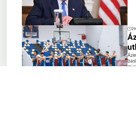
29
Áz
ut
Áze
bas
mis
tým
Opa
28
Ma
Če
Do 
fot