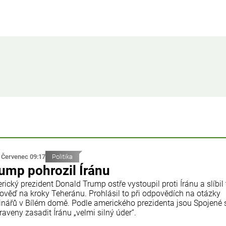
 Červenec 09:17
Politika
ump pohrozil Íránu
ický prezident Donald Trump ostře vystoupil proti Íránu a slíbil
ověď na kroky Teheránu. Prohlásil to při odpovědích na otázky
inářů v Bílém domě. Podle amerického prezidenta jsou Spojené 
raveny zasadit Íránu „velmi silný úder“.