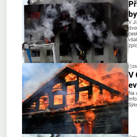
Př
by
V J
dvo
čes
však
zplo
25
V 
ev
Na 
Inf
Sýk