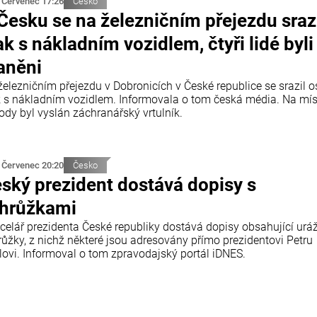
 Červenec 17:26
Česko
Česku se na železničním přejezdu sraz
ak s nákladním vozidlem, čtyři lidé byli
aněni
železničním přejezdu v Dobronicích v České republice se srazil 
k s nákladním vozidlem. Informovala o tom česká média. Na mí
ody byl vyslán záchranářský vrtulník.
 Červenec 20:20
Česko
ský prezident dostává dopisy s
hrůžkami
celář prezidenta České republiky dostává dopisy obsahující urá
růžky, z nichž některé jsou adresovány přímo prezidentovi Petru
lovi. Informoval o tom zpravodajský portál iDNES.