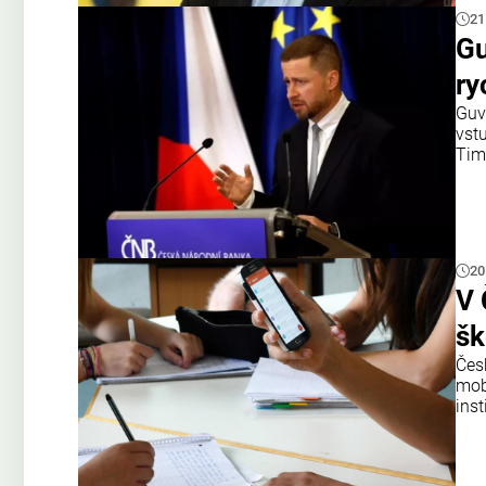
21
Gu
ry
Guv
vst
Tim
20
V 
šk
Čes
mobi
ins