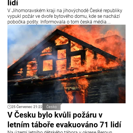
lidí
V Jihomoravském kraji na jihovýchodě České republiky
vypukl požár ve dvoře bytového domu, kde se nachází
pobočka pošty. Informovala o tom česká média.
„Záchranářům jsme předali přibližně 18 osob,
evakuováno však bylo ještě více lidí,“ uvedly záchranné
složky. Lidé se nadýchali zplodin hoření, a proto byli
všichni převezeni do nemocnice.
25 Červenec 21:22
Česko
V Česku bylo kvůli požáru v
letním táboře evakuováno 71 lidí
Na území letního dětského tábora v okrese Beroun