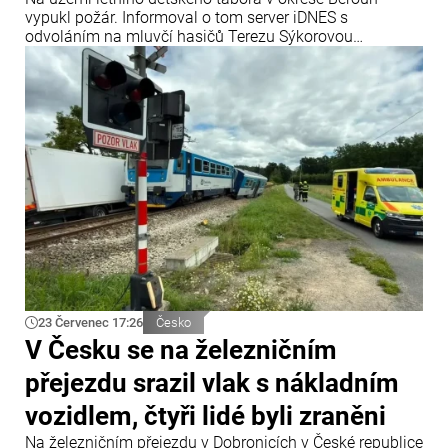
vypukl požár. Informoval o tom server iDNES s
odvoláním na mluvčí hasičů Terezu Sýkorovou
Fliegerovou.
23 Červenec 17:26
Česko
V Česku se na železničním
přejezdu srazil vlak s nákladním
vozidlem, čtyři lidé byli zraněni
Na železničním přejezdu v Dobronicích v České republice