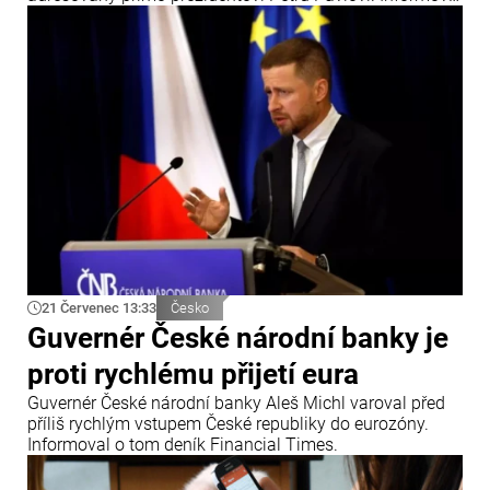
o tom zpravodajský portál iDNES.
21 Červenec 13:33
Česko
Guvernér České národní banky je
proti rychlému přijetí eura
Guvernér České národní banky Aleš Michl varoval před
příliš rychlým vstupem České republiky do eurozóny.
Informoval o tom deník Financial Times.