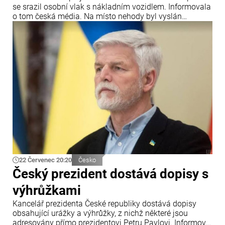
se srazil osobní vlak s nákladním vozidlem. Informovala
o tom česká média. Na místo nehody byl vyslán
záchranářský vrtulník.
22 Červenec 20:20
Česko
Český prezident dostává dopisy s
výhrůžkami
Kancelář prezidenta České republiky dostává dopisy
obsahující urážky a výhrůžky, z nichž některé jsou
adresovány přímo prezidentovi Petru Pavlovi. Informoval