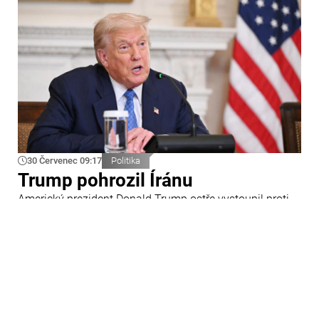
30 Červenec 09:17
Politika
Trump pohrozil Íránu
Americký prezident Donald Trump ostře vystoupil proti
Íránu a slíbil tvrdou odpověď na kroky Teheránu.
Prohlásil to při odpovědích na otázky novinářů v Bílém
domě. Podle amerického prezidenta jsou Spojené státy
připraveny zasadit Íránu „velmi silný úder“.