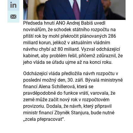
Předseda hnutí ANO Andrej Babiš uvedl
novinářům, že schodek státního rozpočtu na
příští rok by mohl překročit plánovaných 286
miliard korun, jelikož v aktuálním vládním
návrhu chybí až 80 miliard. Vyzval odcházející
kabinet, aby problém řešil, přičemž zdůraznil, že
jeho vláda se úřadu ujme až na konci roku.
Odcházející vláda předložila návrh rozpočtu v
poslední možný den, 30. září. Bývalá ministryně
financí Alena Schillerová, která se
pravděpodobně do funkce vrátí, varovala, že
země může začít nový rok v rozpočtovém
provizoriu. Dodala, že návrh, který připravil
ministr financí Zbyněk Stanjura, bude nutné
„zcela přepracovat“.