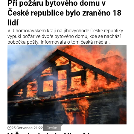
Při požáru bytového domu v
České republice bylo zraněno 18
lidí
V Jihomoravském kraji na jihovýchodě České republiky
vypukl požár ve dvoře bytového domu, kde se nachází
pobočka pošty. Informovala o tom česká média.
„Záchranářům jsme předali přibližně 18 osob,
evakuováno však bylo ještě více lidí,“ uvedly záchranné
složky. Lidé se nadýchali zplodin hoření, a proto byli
všichni převezeni do nemocnice.
25 Červenec 21:22
Česko