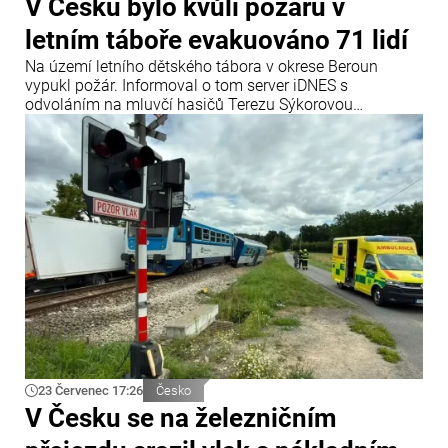
V Česku bylo kvůli požáru v
letním táboře evakuováno 71 lidí
Na území letního dětského tábora v okrese Beroun
vypukl požár. Informoval o tom server iDNES s
odvoláním na mluvčí hasičů Terezu Sýkorovou
Fliegerovou.
23 Červenec 17:26
Česko
V Česku se na železničním