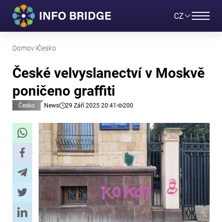
CZ
Domov
Česko
České velvyslanectví v Moskvě
poničeno graffiti
Česko
News
29 Září 2025 20:41
200