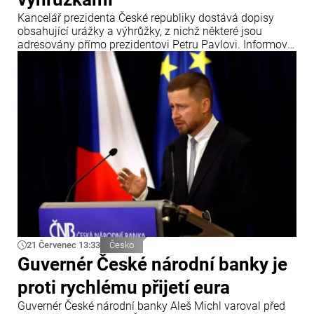
Kancelář prezidenta České republiky dostává dopisy
obsahující urážky a výhrůžky, z nichž některé jsou
adresovány přímo prezidentovi Petru Pavlovi. Informoval
o tom zpravodajský portál iDNES.
21 Červenec 13:33
Česko
Guvernér České národní banky je
proti rychlému přijetí eura
Guvernér České národní banky Aleš Michl varoval před