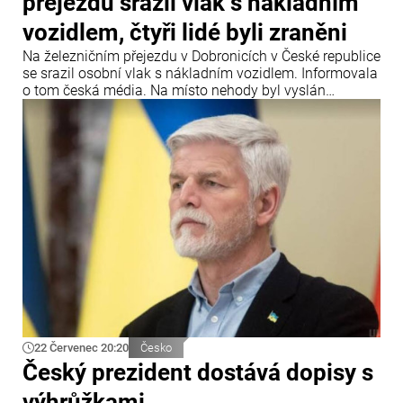
přejezdu srazil vlak s nákladním
vozidlem, čtyři lidé byli zraněni
Na železničním přejezdu v Dobronicích v České republice
se srazil osobní vlak s nákladním vozidlem. Informovala
o tom česká média. Na místo nehody byl vyslán
záchranářský vrtulník.
22 Červenec 20:20
Česko
Český prezident dostává dopisy s
výhrůžkami