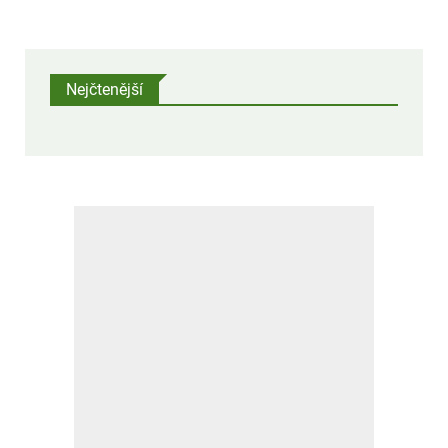
Informovala o tom tisková agentura ČTK.
Nejčtenější