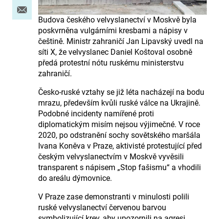
Budova českého velvyslanectví v Moskvě byla
poskvrněna vulgárními kresbami a nápisy v
češtině. Ministr zahraničí Jan Lipavský uvedl na
síti X, že velvyslanec Daniel Koštoval osobně
předá protestní nótu ruskému ministerstvu
zahraničí.
Česko-ruské vztahy se již léta nacházejí na bodu
mrazu, především kvůli ruské válce na Ukrajině.
Podobné incidenty namířené proti
diplomatickým misím nejsou výjimečné. V roce
2020, po odstranění sochy sovětského maršála
Ivana Koněva v Praze, aktivisté protestující před
českým velvyslanectvím v Moskvě vyvěsili
transparent s nápisem „Stop fašismu“ a vhodili
do areálu dýmovnice.
V Praze zase demonstranti v minulosti polili
ruské velvyslanectví červenou barvou
symbolizující krev, aby upozornili na agresi