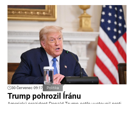
30 Červenec 09:17
Politika
Trump pohrozil Íránu
Americký prezident Donald Trump ostře vystoupil proti
Íránu a slíbil tvrdou odpověď na kroky Teheránu.
Prohlásil to při odpovědích na otázky novinářů v Bílém
domě. Podle amerického prezidenta jsou Spojené státy
připraveny zasadit Íránu „velmi silný úder“.