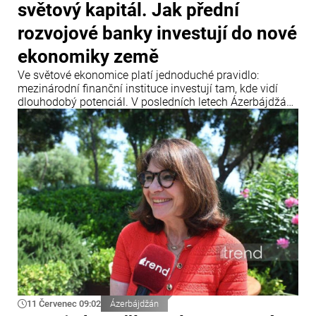
světový kapitál. Jak přední
rozvojové banky investují do nové
ekonomiky země
Ve světové ekonomice platí jednoduché pravidlo:
mezinárodní finanční instituce investují tam, kde vidí
dlouhodobý potenciál. V posledních letech Ázerbájdžán
upevnil svou pozici jako jedno z klíčových dopravních a
energetických center Eurasie a zároveň se stal
významnou platformou pro realizaci mezinárodních
infrastrukturních projektů.
11 Červenec 09:02
Ázerbájdžán