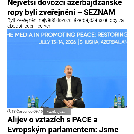
Největší dovozci ázerbájdžánské
ropy byli zveřejněni – SEZNAM
Byli zveřejněni největší dovozci ázerbájdžánské ropy za
období leden–červen.
13 Červenec 09:40
Ázerbájdžán
Alijev o vztazích s PACE a
Evropským parlamentem: Jsme