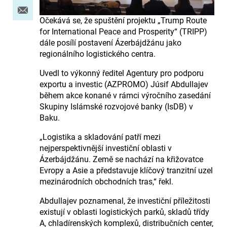
Očekává se, že spuštění projektu „Trump Route
for International Peace and Prosperity“ (TRIPP)
dále posílí postavení Ázerbájdžánu jako
regionálního logistického centra.
Uvedl to výkonný ředitel Agentury pro podporu
exportu a investic (AZPROMO) Júsif Abdullajev
během akce konané v rámci výročního zasedání
Skupiny Islámské rozvojové banky (IsDB) v
Baku.
„Logistika a skladování patří mezi
nejperspektivnější investiční oblasti v
Ázerbájdžánu. Země se nachází na křižovatce
Evropy a Asie a představuje klíčový tranzitní uzel
mezinárodních obchodních tras,“ řekl.
Abdullajev poznamenal, že investiční příležitosti
existují v oblasti logistických parků, skladů třídy
A, chladírenských komplexů, distribučních center,