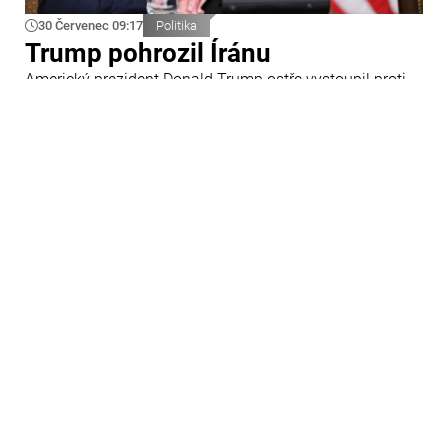
30 Červenec 09:17
Politika
Trump pohrozil Íránu
Americký prezident Donald Trump ostře vystoupil proti
Íránu a slíbil tvrdou odpověď na kroky Teheránu.
Prohlásil to při odpovědích na otázky novinářů v Bílém
domě. Podle amerického prezidenta jsou Spojené státy
připraveny zasadit Íránu „velmi silný úder“.
29 Červenec 09:45
Ázerbájdžán
Ázerbájdžánská reprezentace do