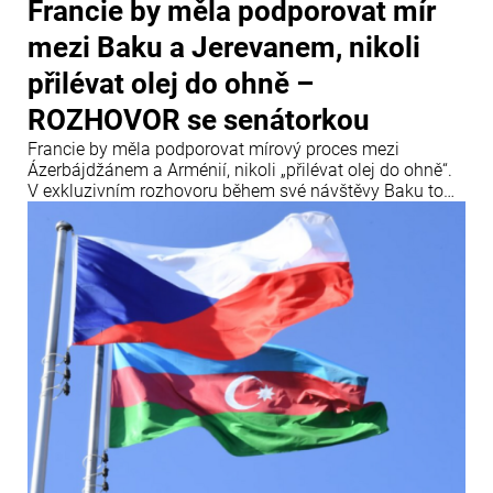
Francie by měla podporovat mír
mezi Baku a Jerevanem, nikoli
přilévat olej do ohně –
ROZHOVOR se senátorkou
Francie by měla podporovat mírový proces mezi
Ázerbájdžánem a Arménií, nikoli „přilévat olej do ohně“.
V exkluzivním rozhovoru během své návštěvy Baku to
uvedla francouzská senátorka a členka Mezinárodního
centra Nizami Ganjavi Nathalie Gouletová.