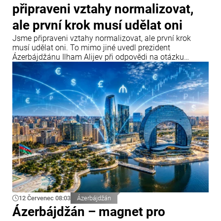
připraveni vztahy normalizovat,
ale první krok musí udělat oni
Jsme připraveni vztahy normalizovat, ale první krok
musí udělat oni. To mimo jiné uvedl prezident
Ázerbájdžánu Ilham Alijev při odpovědi na otázku
týkající se vztahů Ázerbájdžánu s Parlamentním
shromážděním Rady Evropy (PACE) a Evropským
parlamentem během setkání s účastníky IV. Šušského
globálního mediálního fóra.
12 Červenec 08:03
Ázerbájdžán
Ázerbájdžán – magnet pro