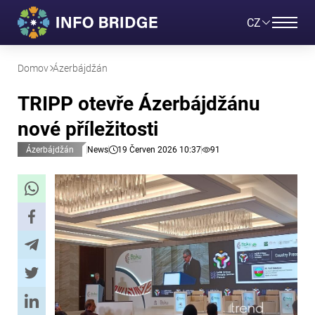
CZ
Domov
Ázerbájdžán
TRIPP otevře Ázerbájdžánu
nové příležitosti
Ázerbájdžán
News
19 Červen 2026 10:37
91