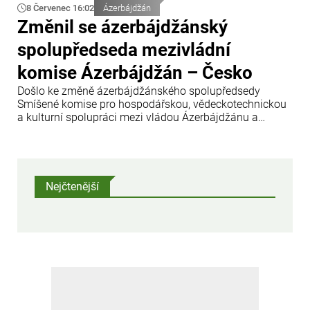
8 Červenec 16:02
Ázerbájdžán
Změnil se ázerbájdžánský
spolupředseda mezivládní
komise Ázerbájdžán – Česko
Došlo ke změně ázerbájdžánského spolupředsedy
Smíšené komise pro hospodářskou, vědeckotechnickou
a kulturní spolupráci mezi vládou Ázerbájdžánu a
vládou České republiky.
Nejčtenější