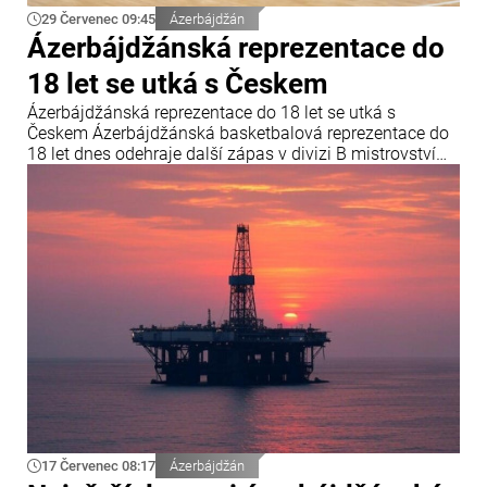
29 Červenec 09:45
Ázerbájdžán
Ázerbájdžánská reprezentace do
18 let se utká s Českem
Ázerbájdžánská reprezentace do 18 let se utká s
Českem Ázerbájdžánská basketbalová reprezentace do
18 let dnes odehraje další zápas v divizi B mistrovství
Evropy FIBA. V závěrečném kole skupiny B se
ázerbájdžánský tým utká s reprezentací České republiky.
Utkání se odehraje v chorvatské Opatiji a začne ve 18:00
středoevropského letního času.
17 Červenec 08:17
Ázerbájdžán