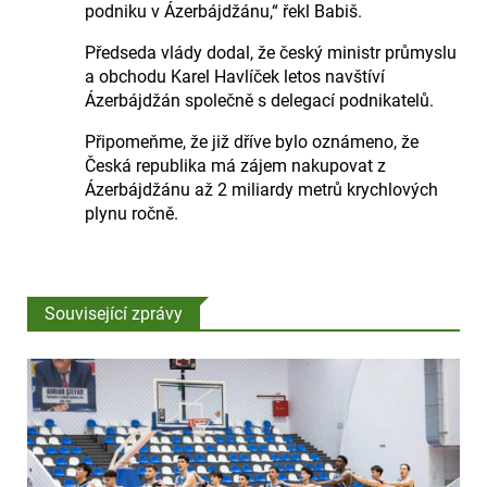
podniku v Ázerbájdžánu,“ řekl Babiš.
Předseda vlády dodal, že český ministr průmyslu
a obchodu Karel Havlíček letos navštíví
Ázerbájdžán společně s delegací podnikatelů.
Připomeňme, že již dříve bylo oznámeno, že
Česká republika má zájem nakupovat z
Ázerbájdžánu až 2 miliardy metrů krychlových
plynu ročně.
Související zprávy