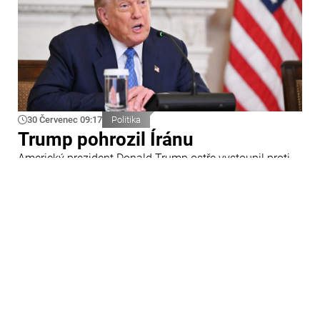
30 Červenec 09:17
Politika
Trump pohrozil Íránu
Americký prezident Donald Trump ostře vystoupil proti
Íránu a slíbil tvrdou odpověď na kroky Teheránu.
Prohlásil to při odpovědích na otázky novinářů v Bílém
domě. Podle amerického prezidenta jsou Spojené státy
připraveny zasadit Íránu „velmi silný úder“.