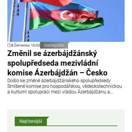
8 Červenec 16:02
Ázerbájdžán
Změnil se ázerbájdžánský
spolupředseda mezivládní
komise Ázerbájdžán – Česko
Došlo ke změně ázerbájdžánského spolupředsedy
Smíšené komise pro hospodářskou, vědeckotechnickou
a kulturní spolupráci mezi vládou Ázerbájdžánu a
vládou České republiky.
Nejčtenější