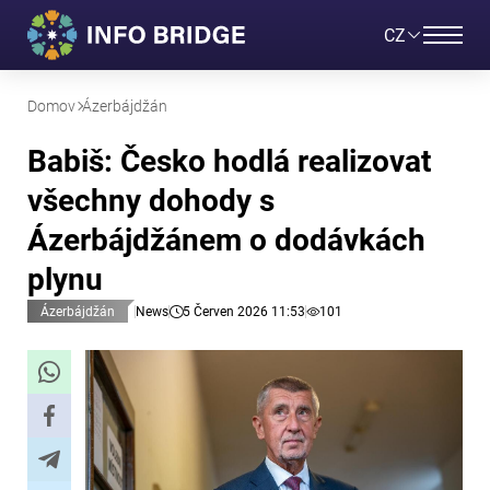
CZ
Domov
Ázerbájdžán
Babiš: Česko hodlá realizovat
všechny dohody s
Ázerbájdžánem o dodávkách
plynu
Ázerbájdžán
News
5 Červen 2026 11:53
101