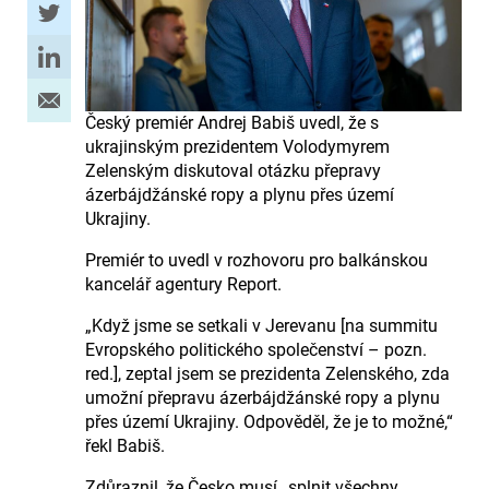
Český premiér Andrej Babiš uvedl, že s
ukrajinským prezidentem Volodymyrem
Zelenským diskutoval otázku přepravy
ázerbájdžánské ropy a plynu přes území
Ukrajiny.
Premiér to uvedl v rozhovoru pro balkánskou
kancelář agentury Report.
„Když jsme se setkali v Jerevanu [na summitu
Evropského politického společenství – pozn.
red.], zeptal jsem se prezidenta Zelenského, zda
umožní přepravu ázerbájdžánské ropy a plynu
přes území Ukrajiny. Odpověděl, že je to možné,“
řekl Babiš.
Zdůraznil, že Česko musí „splnit všechny