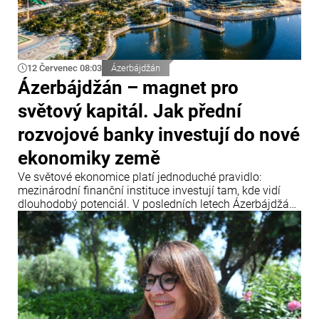
12 Červenec 08:03
Ázerbájdžán
Ázerbájdžán – magnet pro
světový kapitál. Jak přední
rozvojové banky investují do nové
ekonomiky země
Ve světové ekonomice platí jednoduché pravidlo:
mezinárodní finanční instituce investují tam, kde vidí
dlouhodobý potenciál. V posledních letech Ázerbájdžán
upevnil svou pozici jako jedno z klíčových dopravních a
energetických center Eurasie a zároveň se stal
významnou platformou pro realizaci mezinárodních
infrastrukturních projektů.