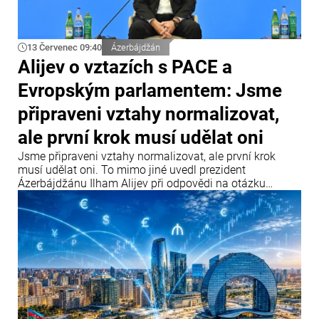
13 Červenec 09:40
Ázerbájdžán
Alijev o vztazích s PACE a
Evropským parlamentem: Jsme
připraveni vztahy normalizovat,
ale první krok musí udělat oni
Jsme připraveni vztahy normalizovat, ale první krok
musí udělat oni. To mimo jiné uvedl prezident
Ázerbájdžánu Ilham Alijev při odpovědi na otázku
týkající se vztahů Ázerbájdžánu s Parlamentním
shromážděním Rady Evropy (PACE) a Evropským
parlamentem během setkání s účastníky IV. Šušského
globálního mediálního fóra.