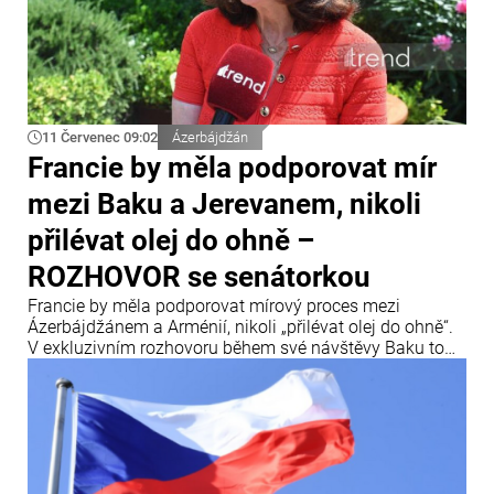
11 Červenec 09:02
Ázerbájdžán
Francie by měla podporovat mír
mezi Baku a Jerevanem, nikoli
přilévat olej do ohně –
ROZHOVOR se senátorkou
Francie by měla podporovat mírový proces mezi
Ázerbájdžánem a Arménií, nikoli „přilévat olej do ohně“.
V exkluzivním rozhovoru během své návštěvy Baku to
uvedla francouzská senátorka a členka Mezinárodního
centra Nizami Ganjavi Nathalie Gouletová.