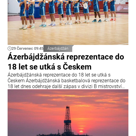
29 Červenec 09:45
Ázerbájdžán
Ázerbájdžánská reprezentace do
18 let se utká s Českem
Ázerbájdžánská reprezentace do 18 let se utká s
Českem Ázerbájdžánská basketbalová reprezentace do
18 let dnes odehraje další zápas v divizi B mistrovství
Evropy FIBA. V závěrečném kole skupiny B se
ázerbájdžánský tým utká s reprezentací České republiky.
Utkání se odehraje v chorvatské Opatiji a začne ve 18:00
středoevropského letního času.