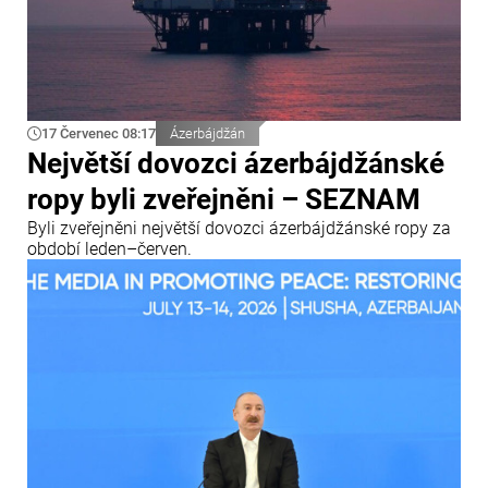
17 Červenec 08:17
Ázerbájdžán
Největší dovozci ázerbájdžánské
ropy byli zveřejněni – SEZNAM
Byli zveřejněni největší dovozci ázerbájdžánské ropy za
období leden–červen.