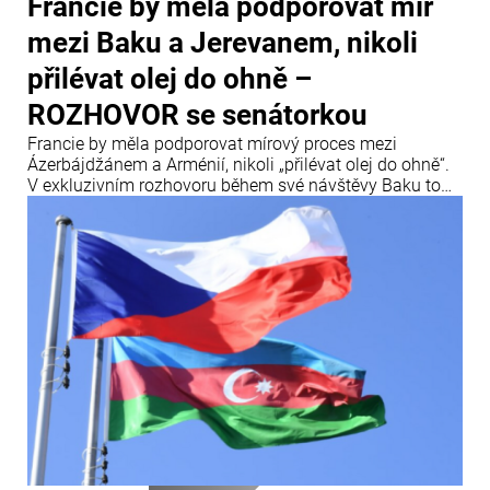
Francie by měla podporovat mír
mezi Baku a Jerevanem, nikoli
přilévat olej do ohně –
ROZHOVOR se senátorkou
Francie by měla podporovat mírový proces mezi
Ázerbájdžánem a Arménií, nikoli „přilévat olej do ohně“.
V exkluzivním rozhovoru během své návštěvy Baku to
uvedla francouzská senátorka a členka Mezinárodního
centra Nizami Ganjavi Nathalie Gouletová.