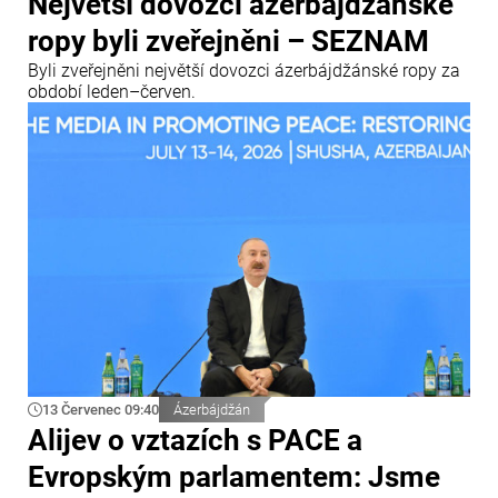
Největší dovozci ázerbájdžánské
ropy byli zveřejněni – SEZNAM
Byli zveřejněni největší dovozci ázerbájdžánské ropy za
období leden–červen.
13 Červenec 09:40
Ázerbájdžán
Alijev o vztazích s PACE a
Evropským parlamentem: Jsme