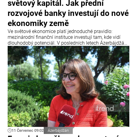
světový kapitál. Jak přední
rozvojové banky investují do nové
ekonomiky země
Ve světové ekonomice platí jednoduché pravidlo:
mezinárodní finanční instituce investují tam, kde vidí
dlouhodobý potenciál. V posledních letech Ázerbájdžán
upevnil svou pozici jako jedno z klíčových dopravních a
energetických center Eurasie a zároveň se stal
významnou platformou pro realizaci mezinárodních
infrastrukturních projektů.
11 Červenec 09:02
Ázerbájdžán