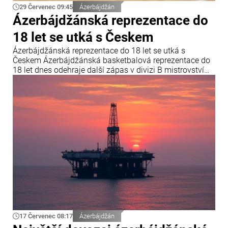
29 Červenec 09:45
Ázerbájdžán
Ázerbájdžánská reprezentace do
18 let se utká s Českem
Ázerbájdžánská reprezentace do 18 let se utká s
Českem Ázerbájdžánská basketbalová reprezentace do
18 let dnes odehraje další zápas v divizi B mistrovství
Evropy FIBA. V závěrečném kole skupiny B se
ázerbájdžánský tým utká s reprezentací České republiky.
Utkání se odehraje v chorvatské Opatiji a začne ve 18:00
středoevropského letního času.
17 Červenec 08:17
Ázerbájdžán