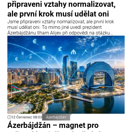
připraveni vztahy normalizovat,
ale první krok musí udělat oni
Jsme připraveni vztahy normalizovat, ale první krok
musí udělat oni. To mimo jiné uvedl prezident
Ázerbájdžánu Ilham Alijev při odpovědi na otázku
týkající se vztahů Ázerbájdžánu s Parlamentním
shromážděním Rady Evropy (PACE) a Evropským
parlamentem během setkání s účastníky IV. Šušského
globálního mediálního fóra.
12 Červenec 08:03
Ázerbájdžán
Ázerbájdžán – magnet pro