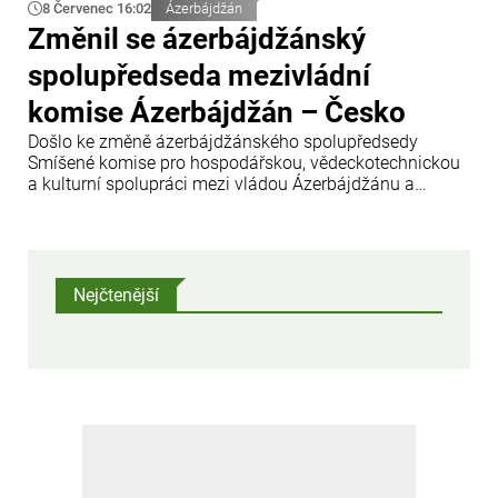
8 Červenec 16:02
Ázerbájdžán
Změnil se ázerbájdžánský
spolupředseda mezivládní
komise Ázerbájdžán – Česko
Došlo ke změně ázerbájdžánského spolupředsedy
Smíšené komise pro hospodářskou, vědeckotechnickou
a kulturní spolupráci mezi vládou Ázerbájdžánu a
vládou České republiky.
Nejčtenější