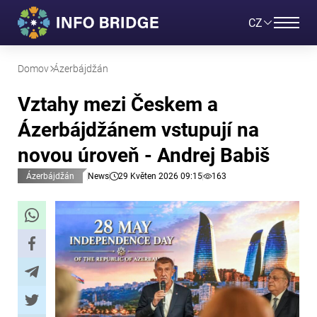
CZ
Domov
Ázerbájdžán
Vztahy mezi Českem a
Ázerbájdžánem vstupují na
novou úroveň - Andrej Babiš
Ázerbájdžán
News
29 Květen 2026 09:15
163