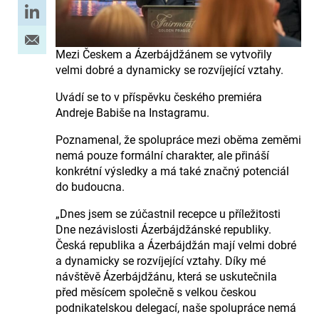
Mezi Českem a Ázerbájdžánem se vytvořily
velmi dobré a dynamicky se rozvíjející vztahy.
Uvádí se to v příspěvku českého premiéra
Andreje Babiše na Instagramu.
Poznamenal, že spolupráce mezi oběma zeměmi
nemá pouze formální charakter, ale přináší
konkrétní výsledky a má také značný potenciál
do budoucna.
„Dnes jsem se zúčastnil recepce u příležitosti
Dne nezávislosti Ázerbájdžánské republiky.
Česká republika a Ázerbájdžán mají velmi dobré
a dynamicky se rozvíjející vztahy. Díky mé
návštěvě Ázerbájdžánu, která se uskutečnila
před měsícem společně s velkou českou
podnikatelskou delegací, naše spolupráce nemá