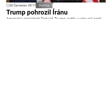
30 Červenec 09:17
Politika
Trump pohrozil Íránu
Americký prezident Donald Trump ostře vystoupil proti
Íránu a slíbil tvrdou odpověď na kroky Teheránu.
Prohlásil to při odpovědích na otázky novinářů v Bílém
domě. Podle amerického prezidenta jsou Spojené státy
připraveny zasadit Íránu „velmi silný úder“.
29 Červenec 09:45
Ázerbájdžán
Ázerbájdžánská reprezentace do